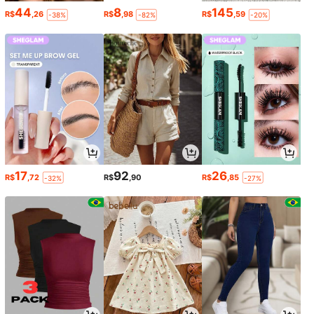
44
8
145
R$
,26
R$
,98
R$
,59
-38%
-82%
-20%
17
92
26
R$
,72
R$
,90
R$
,85
-32%
-27%