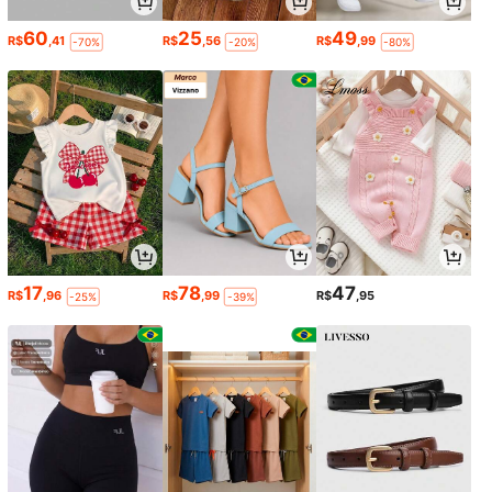
60
25
49
R$
,41
R$
,56
R$
,99
-70%
-20%
-80%
17
78
47
R$
,96
R$
,99
R$
,95
-25%
-39%