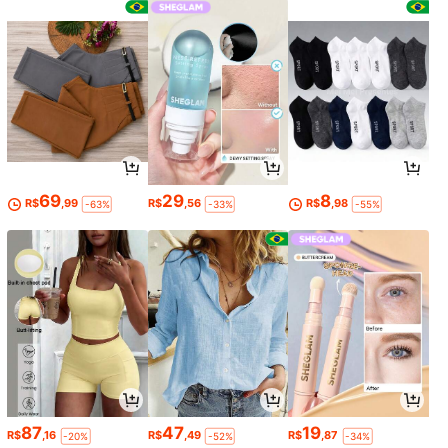
69
29
8
R$
,99
R$
,56
R$
,98
-63%
-33%
-55%
87
47
19
R$
,16
R$
,49
R$
,87
-20%
-52%
-34%