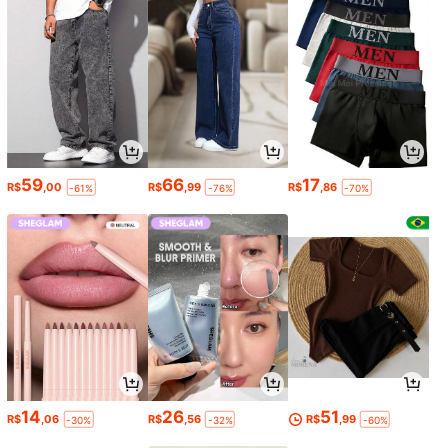
59
66
17
R$
,00
R$
,99
R$
,86
-61%
-76%
-70%
14
26
51
R$
,06
R$
,56
R$
,99
-30%
-32%
-60%