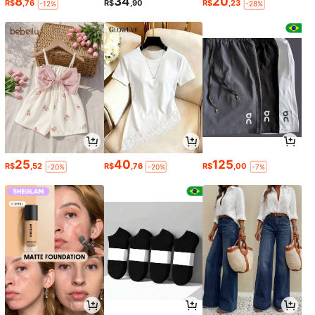
8
34
20
R$
,76
R$
,90
R$
,23
-12%
-28%
25
40
125
R$
,52
R$
,76
R$
,00
-20%
-20%
-7%