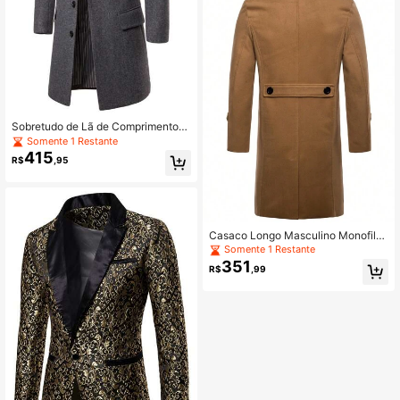
Sobretudo de Lã de Comprimento
Médio Masculino, Jaqueta de Terno
Somente 1 Restante
de Botão Único YF602
415
R$
,95
Casaco Longo Masculino Monofila
de Trench, Sobretudo de Lã B044
Somente 1 Restante
351
R$
,99