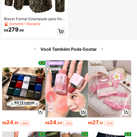
Blazer Formal Estampado para Hom
ens, Palco/Cerimônia de Apresenta
Somente 1 Restante
ção
279
R$
,99
Você Também Pode Gostar
24
24
27
R$
,85
R$
,04
R$
,12
-66%
-33%
-20%