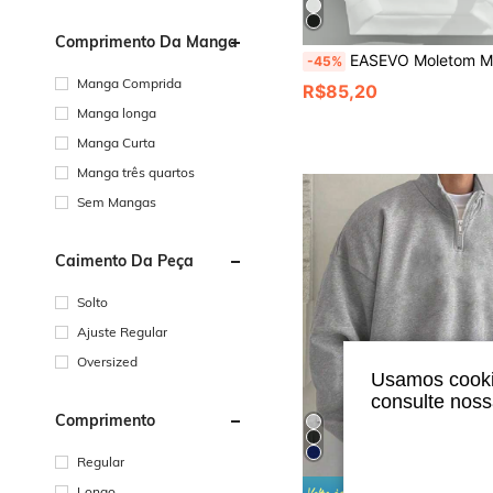
Comprimento Da Manga
EASEVO Moletom Masculino Casual com Capuz e Manga Lon
-45%
Manga Comprida
R$85,20
Manga longa
Manga Curta
Manga três quartos
Sem Mangas
Caimento Da Peça
Solto
Ajuste Regular
Oversized
Usamos cookie
consulte nos
Comprimento
Regular
Longo