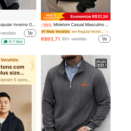
Economize R$31,24
 Inverno Oversized Zíper
Moletom Casual Masculino Plus Size de Cor Sólida, Gola Redonda, Manga Longa e Solto
-25%
em Regular Moletons masculinos plus size
#1 Mais Vendido
vendido
R$93,71
90+ vendido
4-7 dias
 Vendido
etons com
plus size
ulinos
100+ usuários deram 5 estrelas