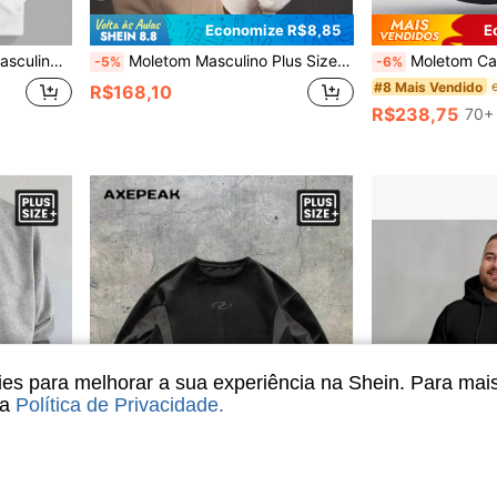
Economize R$8,85
E
ga, Outono, Inverno
Moletom Masculino Plus Size de Ajuste Solto com Gola Careca e Manga Longa, Textura de Waffle
Moletom Casual Masculino Plus Size de Cor Sólida com Bolsos Grand
-5%
-6%
#8 Mais Vendido
R$168,10
R$238,75
70+
s para melhorar a sua experiência na Shein. Para mai
sa
Política de Privacidade
.