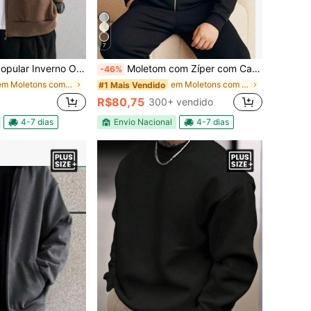
7
 Inverno Oversized Zíper
Moletom com Zíper com Capuz Casual G1,G2.G3 Final de Ano
-46%
em Moletons com zíper plus size masculinos
em Moletons com zíper plus size masculinos
#1 Mais Vendido
R$80,75
300+ vendido
4-7 dias
Envio Nacional
4-7 dias