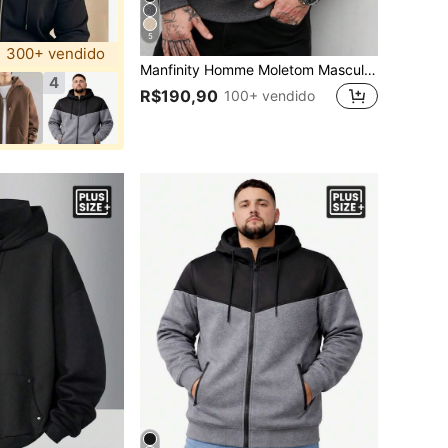
5
300+ vendido
Manfinity Homme Moletom Masculino Plus Size de Cor Sólida Texturizada com Zíper e Gola Alta, Novo Moletom Masculino Minimalista Casual com Zíper, Item Versátil Adequado para Uso Diário e Viagens, Moletom Masculino de Tricô Trançado, Malhas Masculinas, Moletom Masculino com Zíper Parcial, Roupas Masculinas, Looks Masculinos Cinza, Suéter Masculino Cinza com Zíper Parcial, Roupas de Inverno Masculinas
4
R$190,90
100+ vendido