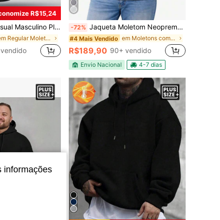
conomize R$15,24
es, Punhos e Barra Canelados, Macio e Confortável para Primavera e Outono, Top de Manga Longa
Jaqueta Moletom Neopreme Masculina Plus Size Premium Impermeável G1 ao G4 – Conforto Térmico, Alta Qualidade Inverno
-72%
em Regular Moletons masculinos plus size
em Moletons com zíper plus size masculinos
#4 Mais Vendido
R$189,90
 vendido
90+ vendido
Envio Nacional
4-7 dias
s informações