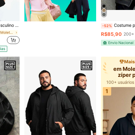
remium 100% Algodão
Costume popular
-52%
em Regular Moletons masculinos plus size
R$85,90
200+ 
Envio Nacional
ias
Mais
em Mol
zíper 
masc
1