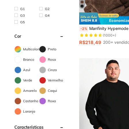
G1
G2
G3
G4
Economize
G5
Manfinity Hypemode Moletom com Capuz de Lã Fleece com Estampa de Letra, Plus Size Masculino, Moletom Marrom Masculino, Moletom Sherpa Masculino, Moletom
-2%
(1000+)
Cor
R$218,49
200+ vendid
Multicolorido
Preto
Branco
Rosa
Azul
Cinza
Verde
Vermelho
Amarelo
Caqui
Castanho
Roxa
Laranja
Características