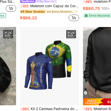
lado Algodão Básico Várias Cores
moletom Plus
Big Mens Co
-46%
Moletom com Capuz de Cor Sólida Plus Size, Pulôver com Cordão e Bolso Canguru de Ajuste Solto, Top Casual Versátil
-15%
R$80,75
100+ 
em Bolso Moletons masculinos plus size
#8 Mais Vendido
ias
Envio Nacional
R$86,22
E
Kit 2 Camisas Padroeira do Brasil + Brasil Preto com Proteção Uv50+ Leve e Secagem Rápida
Moletom Masculino Gola Careca de Manga
-40%
-25%