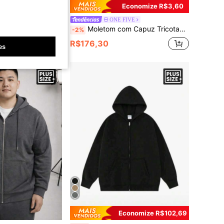
Economize R$3,60
 Canguru Malha Premium Blusa De Frio Flanela Algodão Preto Final de Ano
ONE FIVE
Moletom com Capuz Tricotado Novo Plus Size para Homens, Tecido Escovado de 250g, Moletom Preto de Estilo Emo Interessante com Estampa Gráfica em Inglês, Moda Y2K, Adequado para Uso Diário
-2%
vendido
R$176,30
es
4-7 dias
Economize R$102,69