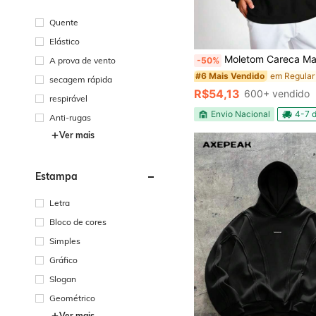
Quente
Elástico
Moletom Careca Masculino Plus Size Liso Malha P
-50%
A prova de vento
#6 Mais Vendido
secagem rápida
R$54,13
600+ vendido
respirável
Envio Nacional
4-7 d
Anti-rugas
Ver mais
Estampa
Letra
Bloco de cores
Simples
Gráfico
Slogan
Geométrico
Ver mais