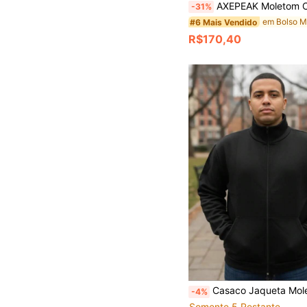
AXEPEAK Moletom Casual Solto com Capuz e Manga Longa com Estampa Geom
-31%
#6 Mais Vendido
R$170,40
Casaco Jaqueta Moletom Gola Al
-4%
Somente 5 Restante