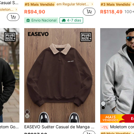
étrica, Plus Size Masculino
em Regular Moletons masculinos plus size
#5 Mais Vendido
#3 Mais Vendido
em Bolso Moletons masculinos plus size
R$94,90
R$118,49
100+
Envio Nacional
4-7 dias
E
ta Com Zíper
EASEVO Suéter Casual de Manga Longa com Botões e Contraste de Cores para Homens Plus Size, Outono e Inverno
Moletom com Capuz e Bolso com Zíper em Cor Sólida, P
-1%
#9 Mais Vendido