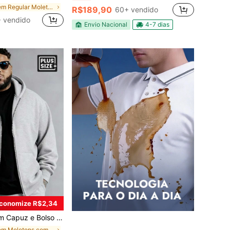
em Regular Moletons masculinos plus size
R$189,90
60+ vendido
 vendido
Envio Nacional
4-7 dias
conomize R$2,34
lus Size, Adequado para Uso Casual, Rua, Exterior e Uso Diário Versátil
em Moletons com zíper plus size masculinos