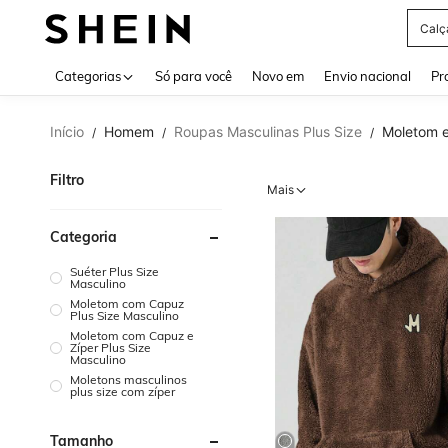
Calç
Use up 
Categorias
Só para você
Novo em
Envio nacional
Pr
Início
Homem
Roupas Masculinas Plus Size
Moletom e
/
/
/
Filtro
Mais
Categoria
Suéter Plus Size
Masculino
Moletom com Capuz
Plus Size Masculino
Moletom com Capuz e
Zíper Plus Size
Masculino
Moletons masculinos
plus size com zíper
Tamanho