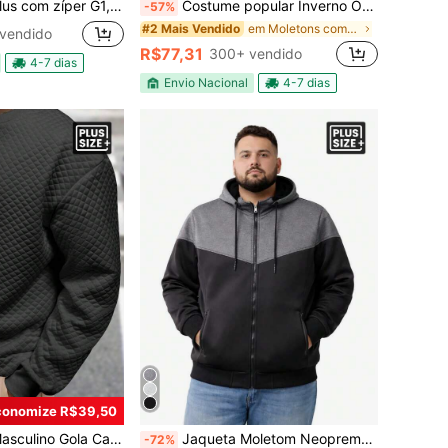
 com zíper G1,G2.G3
Costume popular Inverno Oversized Zíper
-57%
em Moletons com zíper plus size masculinos
#2 Mais Vendido
vendido
R$77,31
300+ vendido
4-7 dias
Envio Nacional
4-7 dias
conomize R$39,50
 Longa Ajuste Folgado Casual com Textura de Waffle, Plus Size
Jaqueta Moletom Neopreme Masculina Plus Size Premium Impermeável G1 ao G4 – Conforto Térmico, Alta Qualidade Inverno
-72%