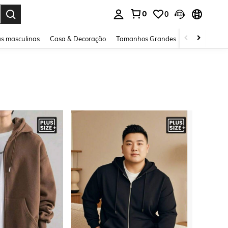
0
0
ar. Press Enter to select.
s masculinas
Casa & Decoração
Tamanhos Grandes
Joias e acessó