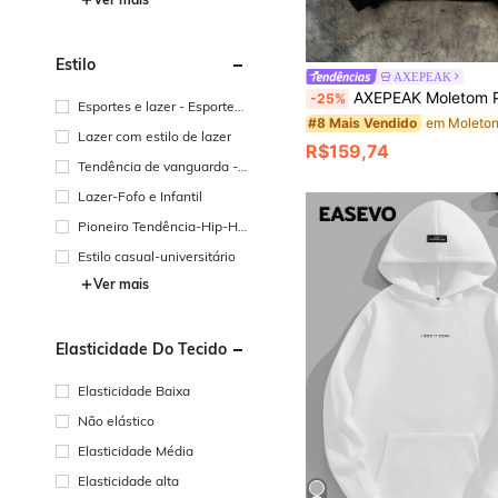
Estilo
AXEPEAK
AXEPEAK Moletom Pullover Masculino Casual para Férias, Solto, Confortável, Quente
-25%
Esportes e lazer - Esportes
#8 Mais Vendido
e lazer
Lazer com estilo de lazer
R$159,74
Tendência de vanguarda -
casual de rua
Lazer-Fofo e Infantil
Pioneiro Tendência-Hip-Ho
p Street
Estilo casual-universitário
Ver mais
Elasticidade Do Tecido
Elasticidade Baixa
Não elástico
Elasticidade Média
Elasticidade alta