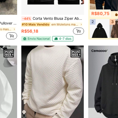
R$80,75
Corta Vento Blusa Ziper Aberta Masculino Plus Size Academia Escura Capuz Jaqueta Casual Leve Resistente ao Vento XG G1 G2 G3 Inverno Ciclismo
-44%
2
3
, Estiloso e Versátil, Plus Size
em Moletons masculinos plus size
#10 Mais Vendido
em Moletons masculinos plus size
R$56,18
Envio Nacional
4-7 dias