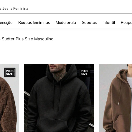
a Jeans Feminina
and down arrow keys to navigate search Buscas recentes and Pesquisar e Encontr
omoção
Roupas femininas
Moda praia
Sapatos
Infantil
Roupa
 Suéter Plus Size Masculino