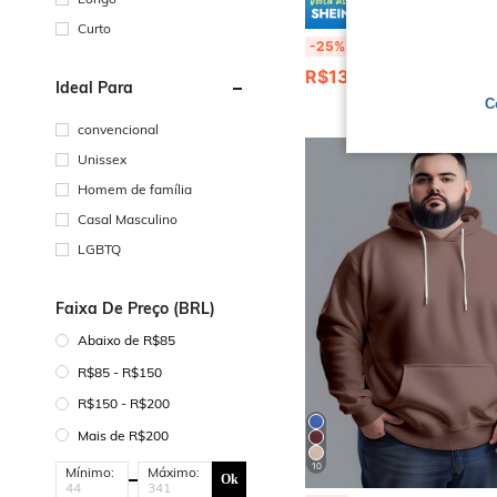
Economize
Curto
Moletom Casual Solto de Manga Longa com Zíper na Metade da Frente, Liso, Pl
-25%
R$133,46
Ideal Para
C
convencional
Unissex
Homem de família
Casal Masculino
LGBTQ
Faixa De Preço (BRL)
Abaixo de R$85
R$85 - R$150
R$150 - R$200
Mais de R$200
10
Mínimo:
Máximo:
Ok