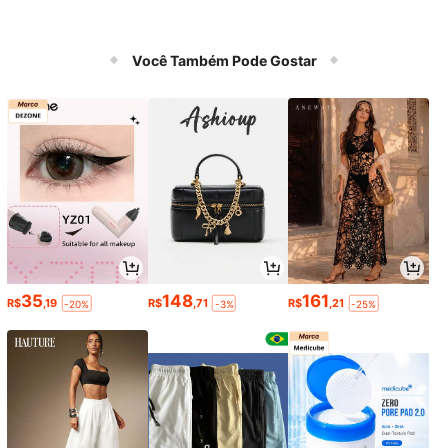
Você Também Pode Gostar
35
148
161
R$
,19
R$
,71
R$
,21
-20%
-3%
-25%