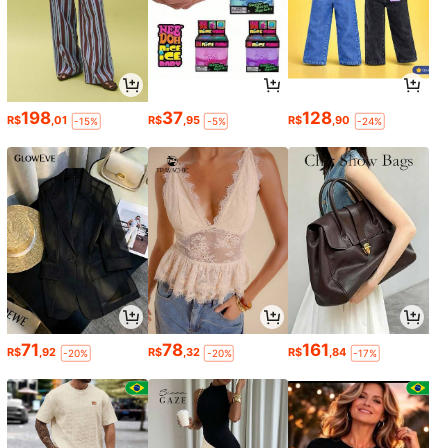
198
37
128
R$
,01
R$
,95
R$
,90
-15%
-5%
-24%
71
78
161
R$
,92
R$
,32
R$
,84
-20%
-20%
-17%