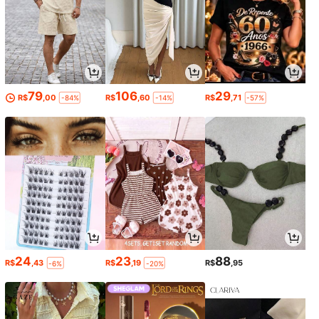
79
106
29
R$
,00
R$
,60
R$
,71
-84%
-14%
-57%
24
23
88
R$
,43
R$
,19
R$
,95
-6%
-20%