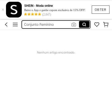
SHEIN - Moda online
×
Calça Jeans Feminina
OBTER
Baixe o App e ganhe cupom exclusivo de 15% OFF!
(2,847)
Vestido Feminino
Conjunto Feminino
Vestido De Festa Casamento
Vestido Longo
Calça Jeans Feminina
Nenhum artigo encontrado.
Vestido Feminino