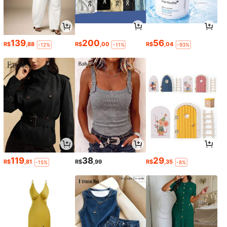
139
200
56
R$
,88
R$
,00
R$
,04
-12%
-11%
-93%
119
38
29
R$
,81
R$
,99
R$
,35
-15%
-8%