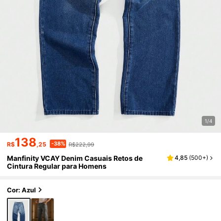
1/4
138
-38%
R$
,25
R$222,99
Manfinity VCAY Denim Casuais Retos de
4,85
(
500+
)
Cintura Regular para Homens
Cor: Azul