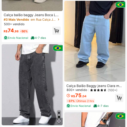
Calça balão baggy Jeans Boca Lar
ga Skate Street Estilosa Moda Mas
#3 Mais Vendido
em Rua Calça Jeans Masculina
culina Feminina Preta
500+ vendido
74
R$
,98
-50%
Envio Nacional
4-7 dias
Calça Balão Baggy jeans Clara mas
culina Feminina, estilo Oversized, c
800+ vendido
(100+)
om fechamento por botão e zíper, m
75
R$
,04
odelagem ampla e comprida para u
-37%
Últimas 2 hrs
so casual estilo StreetWear Skate
Envio Nacional
4-7 dias