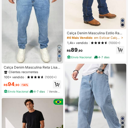
Calça Denim Masculina Estilo Ranc
ho Country Rodeio 34 ao 56
#4 Mais Vendido
em Esticar Calça Jeans Masculina
1,4k+ vendido
(1000+)
89
R$
,90
Envio Nacional
4-7 dias
5
Calça Denim Masculina Reta Lisa L
ycra Elastano Algodão Slim Casual
Clientes recorrentes
Final de Ano
100+ vendido
(1000+)
94
R$
,90
-14%
Envio Nacional
4-7 dias
Vendedor Indicado