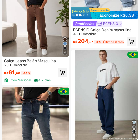
5
Economize R$6,33
EGENSIO
EGENSIO Calça Denim masculina d
e algodão com modelagem solta, B
400+ vendido
olso inclinado estilo skatista lavado
204
R$
,57
-3%
Últimos 3 dias
longo, Bolsos múltiplos, azul claro u
nicolor, para saída e reunião Y2K en
tre amigos
4
Calça Jeans Balão Masculina
200+ vendido
61
R$
,88
-48%
Envio Nacional
4-7 dias
6