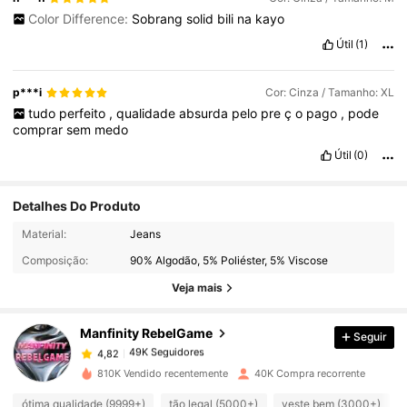
Color Difference:
Sobrang
solid
bili
na
kayo
Útil
(1)
p***i
Cor: Cinza / Tamanho: XL
tudo
perfeito
,
qualidade
absurda
pelo
pre
ç
o
pago
,
pode
comprar
sem
medo
Útil
(0)
Detalhes Do Produto
49K Seguidores
4,82
Material:
Jeans
Composição:
90% Algodão, 5% Poliéster, 5% Viscose
49K Seguidores
4,82
Veja mais
Manfinity RebelGame
Seguir
49K Seguidores
4,82
r***o
pago
1 dia atrás
810K Vendido recentemente
40K Compra recorrente
49K Seguidores
4,82
ótima qualidade (9999+)
tão legal (5000+)
veste bem (3000+)