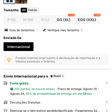
Tamanho
:
BR
Padrão
2 left
2 left
P
(S)
M
(M)
G
(L)
GG
(XL)
EGG
(XXL)
Guia de tamanhos
Verifique meu tamanho
Enviado De
Internacional
Produto Internacional sujeito à declaração de importação e a
tributos estaduais e federais.
Envio Internacional para o
Brazil
Frete grátis
200 pontos, se houver atraso
Prazo de entrega:
Agosto 16 -
Agosto 24,
60% de probabilidade de entrega em até
12
dias
Devoluções Gratuitas
Reenviar se o item estiver perdido/danificado · Pagamentos Seguros · Proteção de privacidade