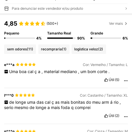
Para denunciar este vendedor e/ou produto
4,85
(500+)
Ver mais
Pequeno
Tamanho Real
Grande
4%
90%
6%
sem odores
(11)
recompraria
(1)
logística veloz
(2)
e***a
Cor: Vermelho / Tamanho: L
Uma
boa
cal
ç
a
,
material
mediano
,
um
bom
corte
.
Útil
(5)
l***0
Cor: Castanho / Tamanho: XL
de
longe
uma
das
cal
ç
as
mais
bonitas
do
meu
arm
á
rio
,
serio
mesmo
de
longe
a
mais
foda
q
comprei
Útil
(2)
n***n
Cor: Cinza / Tamanho: M