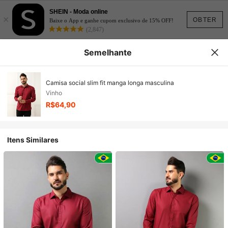
SHEIN - Moda online
×
OBTER
Baixe o App e ganhe cupom exclusivo de 15% OFF!
(2,847)
Semelhante
Camisa social slim fit manga longa masculina
Vinho
R$64,90
Itens Similares