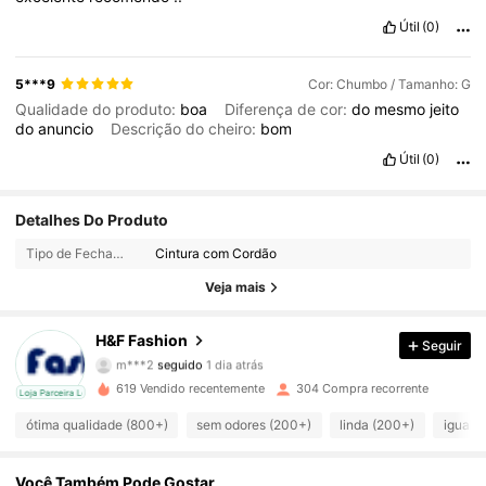
Útil
(0)
5***9
Cor: Chumbo / Tamanho: G
Qualidade do produto:
boa
Diferença de cor:
do
mesmo
jeito
do
anuncio
Descrição do cheiro:
bom
Útil
(0)
Detalhes Do Produto
346 Seguidores
4,89
Tipo de Fechamento:
Cintura com Cordão
346 Seguidores
4,89
Veja mais
346 Seguidores
4,89
H&F Fashion
Seguir
m***2
seguido
1 dia atrás
346 Seguidores
4,89
619 Vendido recentemente
304 Compra recorrente
cal
Loja Parceira Local
ótima qualidade (800+)
sem odores (200+)
linda (200+)
igual a
346 Seguidores
4,89
Você Também Pode Gostar
346 Seguidores
4,89