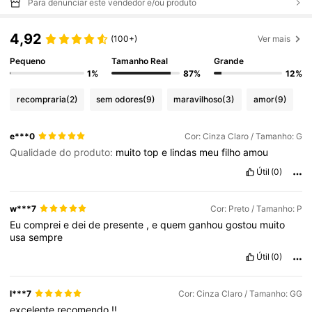
Para denunciar este vendedor e/ou produto
4,92
(100+)
Ver mais
Pequeno
Tamanho Real
Grande
1%
87%
12%
recompraria
(2)
sem odores
(9)
maravilhoso
(3)
amor
(9)
e***0
Cor: Cinza Claro / Tamanho: G
Qualidade do produto:
muito
top
e
lindas
meu
filho
amou
Útil
(0)
w***7
Cor: Preto / Tamanho: P
Eu
comprei
e
dei
de
presente
,
e
quem
ganhou
gostou
muito
usa
sempre
Útil
(0)
l***7
Cor: Cinza Claro / Tamanho: GG
excelente
recomendo
!!