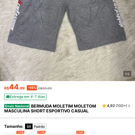
1/2
44
-55%
R$
,99
R$99,99
Entrega em 4-7 dias
BERMUDA MOLETIM MOLETOM
4,92
(
100+
)
Envio Nacional
MASCULINA SHORT ESPORTIVO CASUAL
Tamanho
:
BR
Padrão
3 left
2 left
4 left