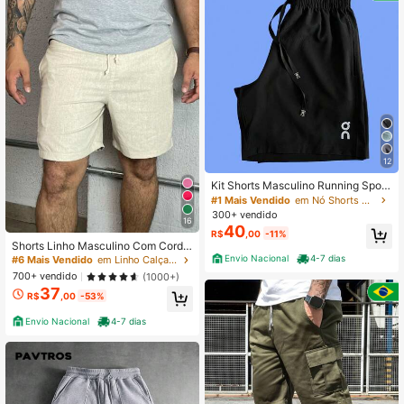
12
Kit Shorts Masculino Running Sport
Fit Academia Treino
#1 Mais Vendido
em Nó Shorts masculinos
300+ vendido
16
40
R$
,00
-11%
Shorts Linho Masculino Com Cordã
o
Envio Nacional
4-7 dias
#6 Mais Vendido
em Linho Calças masculinas
700+ vendido
(1000+)
37
R$
,00
-53%
Envio Nacional
4-7 dias