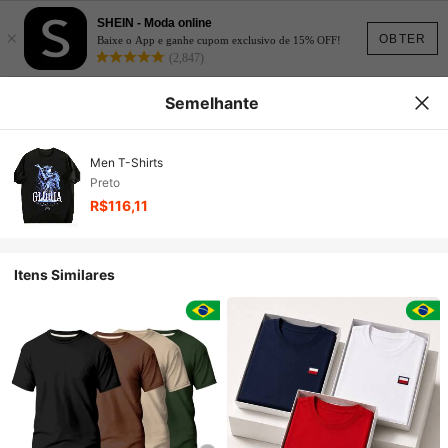
SHEIN - Moda online
×
OBTER
Baixe o App e ganhe cupom exclusivo de 15% OFF!
(2,847)
Semelhante
Men T-Shirts
Preto
R$116,11
Itens Similares