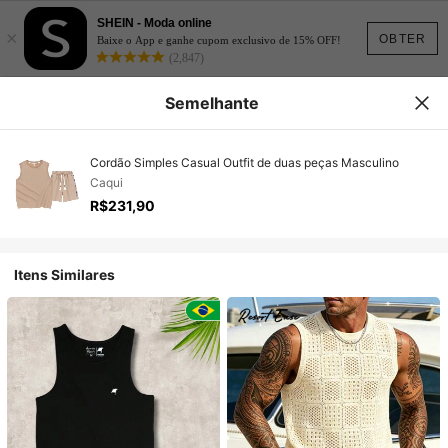
SHEIN - Moda online
×
OBTER
Baixe o App e ganhe cupom exclusivo de 15% OFF!
(2,847)
Semelhante
Cordão Simples Casual Outfit de duas peças Masculino
Caqui
R$231,90
Itens Similares