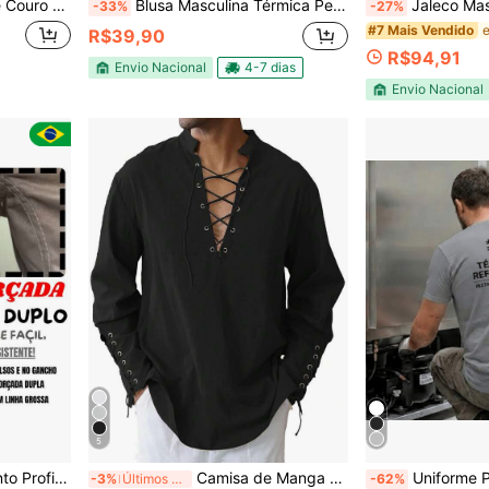
 de Motocicleta Vintage, Outono
Blusa Masculina Térmica Pelúciada Segunda Pele Inverno Frio Intenso Manga longa Regular Homens
Jaleco Masculino Alf
-33%
-27%
#7 Mais Vendido
R$39,90
R$94,91
Envio Nacional
4-7 dias
Envio Nacional
5
a Cinza e Preto e Marinho
Camisa de Manga Longa com Cordão Estilo Linho Medieval Masculina, Fantasia Viking
Uniforme Profissional de Técnico Em
-3%
Últimos 3 dias
-62%