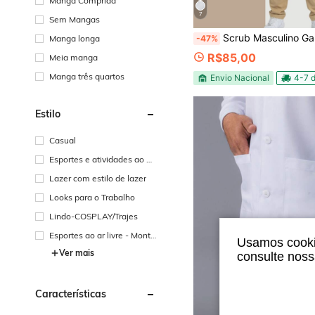
Manga Comprida
7
Sem Mangas
Scrub Masculino Gabardine Plus Size Todos Bolso Unifor
Manga longa
-47%
R$85,00
Meia manga
Manga três quartos
Envio Nacional
4-7 d
Estilo
Casual
Esportes e atividades ao ar
livre - Fitness e deslocame
Lazer com estilo de lazer
nto
Looks para o Trabalho
Lindo-COSPLAY/Trajes
Esportes ao ar livre - Monta
Usamos cookie
nha ao ar livre
Ver mais
consulte nos
Características