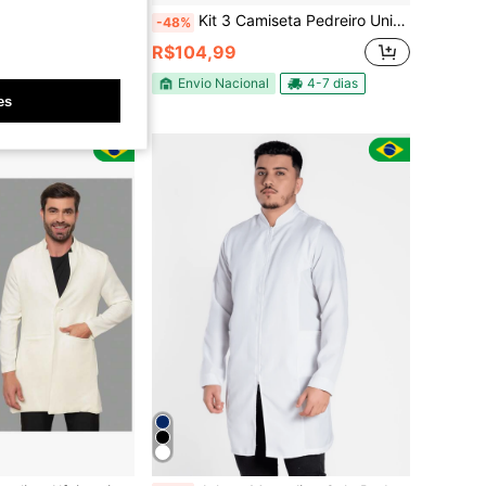
Terno de Casaco de Cauda Formal de Outono/Inverno para Homens
Kit 3 Camiseta Pedreiro Uniforme Térmica Trabalho Profissional DryFit Proteção U.V
-48%
R$104,99
Envio Nacional
4-7 dias
es
em Planície Uniformes masculinos, roupas de chef e
#8 Mais Vendido