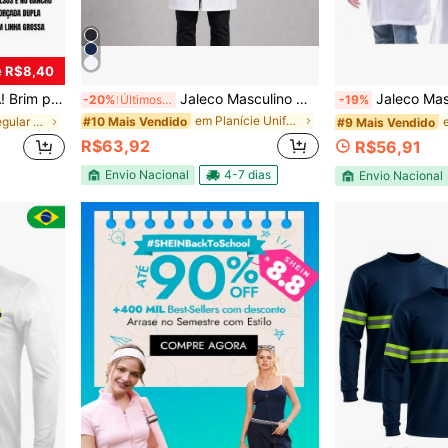
 R$8,40
al Todos Ajuste Regular Nenhum Jardim
Jaleco Masculino Oxford Manga Longa Slim Social Para Saúde Laboratório Clínicas
Jaleco Masculino Gola P
-20%
Últimos 2 dias
-19%
em Planície Uniformes masculinos, roupas de chef e
#10 Mais Vendido
em Ajuste regular Uniformes masculinos, roupas de
#9 Mais Vendido
R$63,92
R$56,91
Envio Nacional
4-7 dias
Envio Nacional