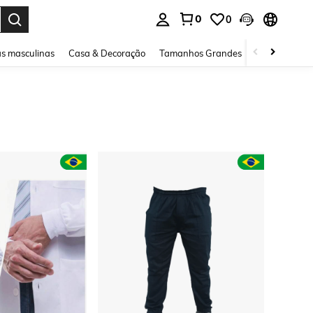
0
0
ar. Press Enter to select.
s masculinas
Casa & Decoração
Tamanhos Grandes
Joias e acessó