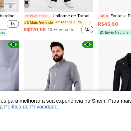
8
me Trabalho Privativo
Uniforme de Trabalho Masculino de Manga Curta, Jaleco de Laboratório, Avental de Salão de Beleza, Roupa Respirável com Bolsos
Fantasia Dino
-20%
Últimos 2 dias
-49%
em Manga curta Conjuntos de uniformes masculinos
#2 Mais Vendido
R$45,90
R$129,56
100+ vendido
ias
Envio Nacional
s para melhorar a sua experiência na Shein. Para mai
sa
Política de Privacidade
.
4