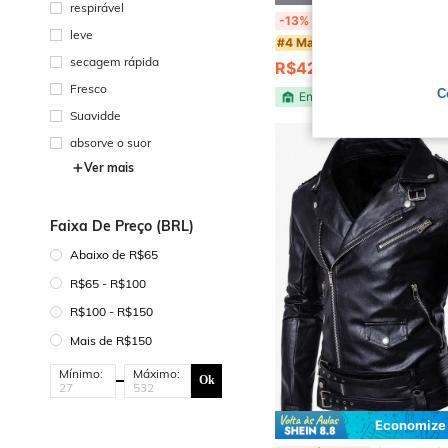
respirável
JALECO BRANCO Simples Verão Primavera / Outono Ajust
-13%
leve
#4 Mais Vendido
secagem rápida
R$42,00
100+ vendido
Fresco
C
Envio Nacional
Suavidde
absorve o suor
Ver mais
Faixa De Preço (BRL)
Abaixo de R$65
R$65 - R$100
R$100 - R$150
Mais de R$150
Mínimo:
Máximo:
Ok
Economize