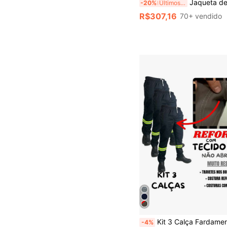
Jaqueta de Couro PU Medieval Masculina, Jaqueta
-20%
Últimos 2 dias
R$307,16
70+ vendido
Kit 3 Calça Fardamento Profissional Brim Pesado Sem Faixa Refletiv
-4%