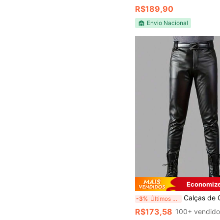
R$189,90
Envio Nacional
Economize
Calças de Couro Elásticas Slim Fit de Estilo Clássico para Primavera, Verão e Outono pa
-3%
Últimos 3 dias
R$173,58
100+ vendid