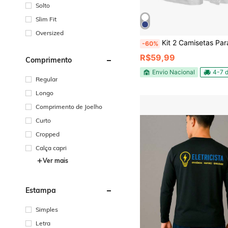
Solto
Slim Fit
Oversized
Kit 2 Camisetas Para Pintor Trabalho Unif
-60%
R$59,99
Comprimento
Envio Nacional
4-7 d
Regular
Longo
Comprimento de Joelho
Curto
Cropped
Calça capri
Ver mais
Estampa
Simples
Letra