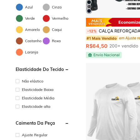
Azul
Cinza
Verde
Vermelho
Economize
Amarelo
Caqui
CALÇA REFORÇADA! Brim pesado! Sem Faixa Refletiva Cinza Preta fardamento Uniforme profission
-12%
#1 Mais Vendido
Castanho
Roxa
R$64,50
200+ vendido
Laranja
Envio Nacional
Elasticidade Do Tecido
Não elástico
Elasticidade Baixa
Elasticidade Média
Elasticidade alta
Caimento Da Peça
Ajuste Regular