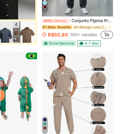
5
Conjunto Pijama Profissional Hospitalar Calça +Blusa Scrub OXFORD PREMIUM
-63%
Últimas 2 hrs
4
em Manga curta Conjuntos de uniformes masculinos
#1 Mais Vendido
R$55,80
100+ vendido
Envio Nacional
4-7 dias
7