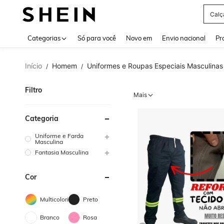
Calç
Use up 
Categorias
Só para você
Novo em
Envio nacional
Pr
Início
Homem
Uniformes e Roupas Especiais Masculinas
/
/
Filtro
Mais
Categoria
Uniforme e Farda
Masculina
Fantasia Masculina
Cor
Multicolorido
Preto
Branco
Rosa