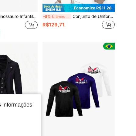
Economize R$11,28
ssauro Infantil Menino
Conjunto de Uniforme Médico Masculino, Uniforme de Dentista/Enfermeiro, Top de Gola V de Manga Curta, Calça Esportiva Médica, Uniforme de Enfermagem, Uniforme de Médico
-8%
Últimos 3 dias
R$129,71
s informações