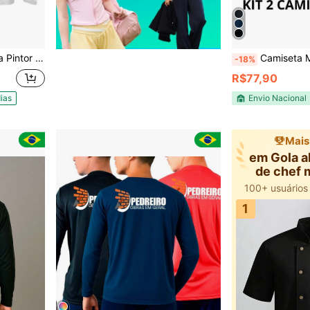
orme Profissional
Camiseta Masculina Uniforme Malha Fria Com Fa
-18%
R$77,90
ias
Envio Nacional
Mais
em Gola a
de chef 
1