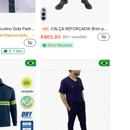
adre Branco Oxford C/ Punhos Algarve
CALÇA REFORÇADA! Brim pesado! Sem Faixa Refletiva Cinza Preta fardamento Uniforme profissional Todos Ajuste Regular Nenhum Jardim
-6%
em Planície Uniformes masculinos, roupas de chef e
R$65,90
90+ vendido
Envio Nacional
4-7 dias