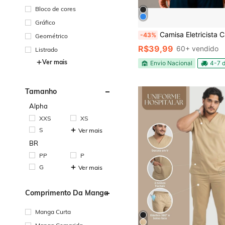
Bloco de cores
Gráfico
Camisa Eletricista Camiseta Trabalho Prof
-43%
Geométrico
R$39,99
60+ vendido
Listrado
Ver mais
Envio Nacional
4-7 d
Tamanho
Alpha
XXS
XS
S
Ver mais
BR
PP
P
G
Ver mais
Comprimento Da Manga
Manga Curta