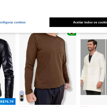
e Regular Bolso Botão
Jaleco Masculino Gola Padre Manga Longa Com Zíper Two Way Cinza
-13%
em Planície Uniformes masculinos, roupas de chef e
R$216,95
R$129,90
Envio Nacional
onfigurar cookies
Aceitar todos os cooki
 R$76,79