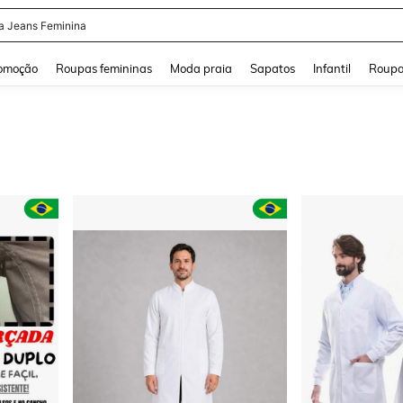
a Jeans Feminina
and down arrow keys to navigate search Buscas recentes and Pesquisar e Encontr
omoção
Roupas femininas
Moda praia
Sapatos
Infantil
Roupa