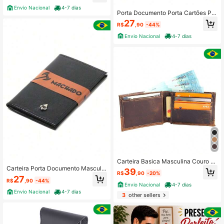
rteira Todas
Envio Nacional
4-7 dias
Porta Documento Porta Cartões Pre
ta Couro bovino
27
R$
,90
-44%
Envio Nacional
4-7 dias
Carteira Basica Masculina Couro L
egitimo Cartões Cnh E Notas
Carteira Porta Documento Masculin
39
R$
,90
-20%
a Porta Cartões Preta Couro bovino
27
R$
,90
-44%
Envio Nacional
4-7 dias
Envio Nacional
4-7 dias
3
other sellers