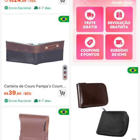
R$
,89
-75%
Envio Nacional
4-7 dias
Carteira de Couro Pampa's Country
Masculina Artesanal Estilo Sertanej
39
R$
,90
-50%
o Bloco de cores Couro genuíno Ca
rteira Todas
Envio Nacional
4-7 dias