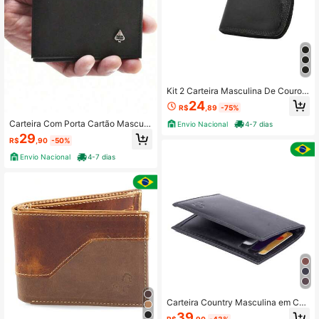
Kit 2 Carteira Masculina De Couro L
egítimo Com Zíper Alta Qualidade
24
R$
,89
-75%
Carteira Com Porta Cartão Masculi
Envio Nacional
4-7 dias
na Preta Couro bovino
29
R$
,90
-50%
Envio Nacional
4-7 dias
Carteira Country Masculina em Cou
ro Legítimo Pampa's Country Tradic
39
R$
,90
-43%