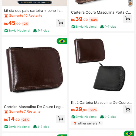
kit dia dos pais carteira + bone liso
Carteira Couro Masculina Porta Car
em tactel
Somente 10 Restante
tão Dinheiro Fecho Ziper
39
R$
,90
-43%
45
R$
,00
-2%
Envio Nacional
4-7 dias
Envio Nacional
4-7 dias
Kit 2 Carteira Masculina De Couro L
Carteira Masculina De Couro Legíti
egítimo Com Zíper Alta Qualidade
29
R$
,90
-25%
mo Grande Com Fecho De Ziper
Somente 7 Restante
Envio Nacional
4-7 dias
14
R$
,90
-25%
3
other sellers
Envio Nacional
4-7 dias