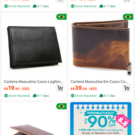
de
Envio Nacional
4-7 dias
Envio Nacional
4-7 dias
Carteira Masculina Couro Legítimo
Carteira Masculina Em Couro Com
Modelo L Slim Alta Qualidade
Porta Cartão Pampa's Country
19
39
R$
,90
-33%
R$
,90
-43%
Envio Nacional
4-7 dias
Envio Nacional
4-7 dias