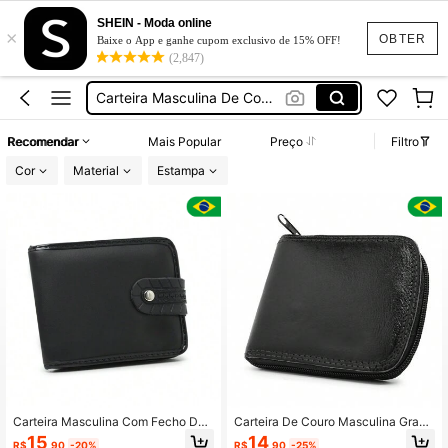
Carteira Masculino
SHEIN - Moda online
×
Carteira Masculina
OBTER
Baixe o App e ganhe cupom exclusivo de 15% OFF!
(2,847)
Carteira Masculina De Couro
Carteiras Masculina
Presente Para O Dia Dos Pais
Recomendar
Mais Popular
Preço
Filtro
Carteira Masculino
Cor
Material
Estampa
Carteira Masculina
Carteira Masculina Com Fecho De
Carteira De Couro Masculina Grand
Botão Em Pressão Alta Qualidade
e Com Fecho De Ziper Alta Qualida
15
14
R$
,90
-20%
R$
,90
-25%