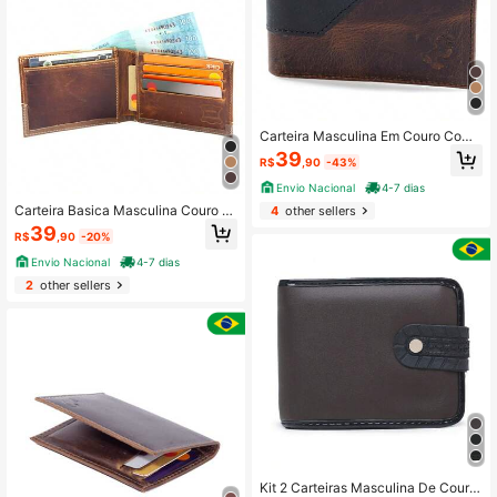
Carteira Masculina Em Couro Com
Porta Cartão Pampa's Country
39
R$
,90
-43%
Envio Nacional
4-7 dias
Carteira Basica Masculina Couro L
4
other sellers
egitimo Cartões Cnh E Notas
39
R$
,90
-20%
Envio Nacional
4-7 dias
2
other sellers
Kit 2 Carteiras Masculina De Couro