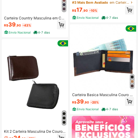
Sintético Com Fecho Pressão Alta
#3 Mais Bem Avaliado
em Carteiras masculinas e estojos para cartões
Qualidade
17
R$
,90
-10%
Carteira Country Masculina em Cou
Envio Nacional
4-7 dias
ro Legítimo Pampa's Country Tradic
39
R$
,90
-43%
ional Carteira Masculina Couro Pa
mpa's Country Acabamento Artesa
Envio Nacional
4-7 dias
nal Estampa estilo western Couro g
enuíno Carteira
Carteira Basica Masculina Couro L
egitimo Cartões Cnh E Notas
39
R$
,90
-20%
Envio Nacional
4-7 dias
Kit 2 Carteira Masculina De Couro L
egítimo Com Zíper Alta Qualidade
24