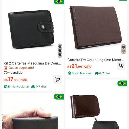
Carteira De Couro Legítimo Masculi
Kit 2 Carteiras Masculina De Couro
na Modelo L Slim Compacta Alta Q
21
R$
,90
-27%
Sintético Com Fecho Pressão Alta
ualidade
Quase esgotado!
Qualidade
70+ vendido
Envio Nacional
4-7 dias
17
R$
,90
-10%
Envio Nacional
4-7 dias