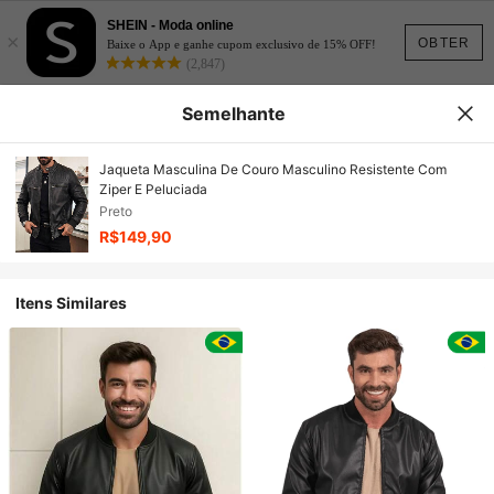
SHEIN - Moda online
×
OBTER
Baixe o App e ganhe cupom exclusivo de 15% OFF!
(2,847)
Semelhante
Jaqueta Masculina De Couro Masculino Resistente Com
Ziper E Peluciada
Preto
R$149,90
Itens Similares