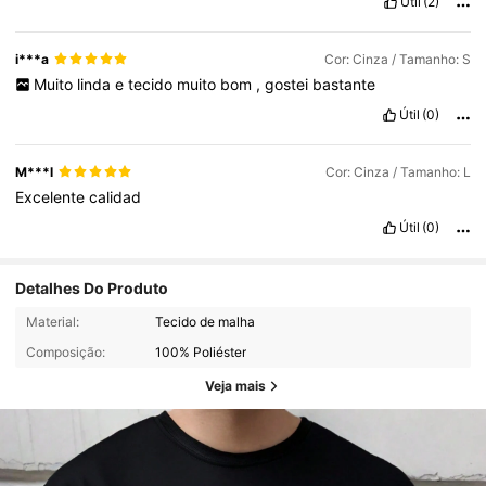
Útil
(2)
i***a
Cor: Cinza / Tamanho: S
Muito
linda
e
tecido
muito
bom
,
gostei
bastante
Útil
(0)
M***l
Cor: Cinza / Tamanho: L
Excelente
calidad
Útil
(0)
Detalhes Do Produto
Material:
Tecido de malha
Composição:
100% Poliéster
Veja mais