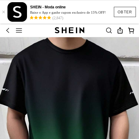
SHEIN - Moda online
×
OBTER
Baixe o App e ganhe cupom exclusivo de 15% OFF!
(2,847)