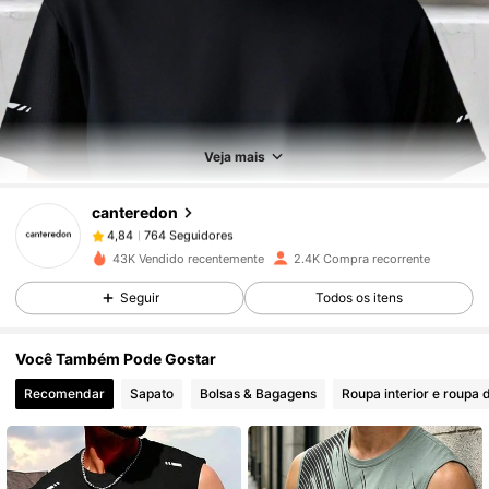
764 Seguidores
4,84
764 Seguidores
4,84
Veja mais
canteredon
764 Seguidores
4,84
j***3
pago
1 dia atrás
43K Vendido recentemente
2.4K Compra recorrente
764 Seguidores
4,84
Seguir
Todos os itens
Você Também Pode Gostar
764 Seguidores
4,84
Recomendar
Sapato
Bolsas & Bagagens
Roupa interior e roupa 
764 Seguidores
4,84