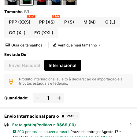
Tamanho
BR
9 left
9 left
PPP
(XXS)
PP
(XS)
P
(S)
M
(M)
G
(L)
GG
(XL)
EG
(XXL)
Guia de tamanhos
Verifique meu tamanho
Enviado De
Envio Nacional
Internacional
Produto Internacional sujeito à declaração de importação e a
tributos estaduais e federais.
Quantidade:
Envio Internacional para o
Brazil
Frete grátis(Pedidos ≥ R$69,00)
200 pontos, se houver atraso
Prazo de entrega:
Agosto 17 -