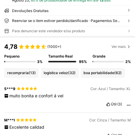
Agosto 25,
60% de probabilidade de entrega em até
12
dias
Devoluções Gratuitas
Reenviar se o item estiver perdido/danificado · Pagamentos Seguros · Proteção de privacidade
Para denunciar este vendedor e/ou produto
4,78
(1000+)
Ver mais
Pequeno
Tamanho Real
Grande
3%
95%
2%
recompraria
(13)
logística veloz
(32)
boa portabilidade
(62)
5***9
Cor: Azul / Tamanho: XL
muito
bonita
e
confort
á
vel
Útil
(3)
M***l
Cor: Cinza / Tamanho: M
Excelente
calidad