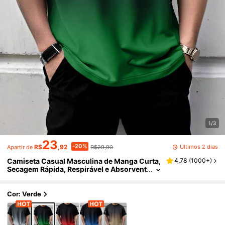
1/3
23
-20%
Últimos 2 dias
R$
,92
R$29,90
Apartir de
Camiseta Casual Masculina de Manga Curta,
4,78
(
1000+
)
Secagem Rápida, Respirável e Absorvent
e de Umidade, Para Esportes Ao Ar Livre
no Verão
Cor: Verde