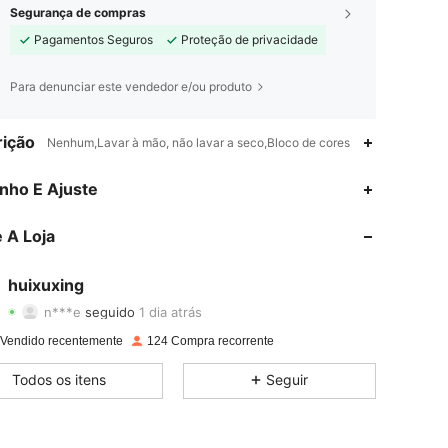
Segurança de compras
Pagamentos Seguros
Proteção de privacidade
Para denunciar este vendedor e/ou produto
ição
Nenhum,Lavar à mão, não lavar a seco,Bloco de cores
4,68
33
86
nho E Ajuste
4,68
33
86
 A Loja
4,68
33
86
huixuxing
n***e
seguido
1 dia atrás
4,68
33
86
Classificação
Itens
Seguidores
 Vendido recentemente
124 Compra recorrente
4,68
33
86
Todos os itens
Seguir
4,68
33
86