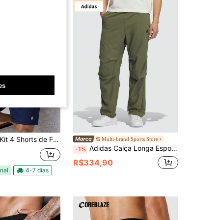
es
it 4 Shorts de Futebol Calção Esportivo em Tecido Leve com Cordão e Bolso Interno
Multi-brand Sports Store
Adidas Calça Longa Esportiva Masculina FI MH PARA PANT Tecida KH3763
-1%
R$334,90
nal
4-7 dias