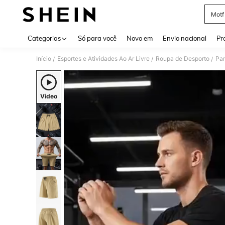
Motf
Use up 
Categorias
Só para você
Novo em
Envio nacional
Pr
Início
Esportes e Atividades Ao Ar Livre
Roupa de Desporto
Par
/
/
/
Video