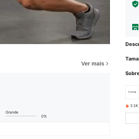
Descr
Tama
Ver mais
Sobre
3.1K
Grande
0%