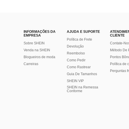
INFORMAÇÕES DA
AJUDA E SUPORTE
ATENDIME
EMPRESA
CLIENTE
Política de Frete
Sobre SHEIN
Contate-No
Devolução
Venda na SHEIN
Método De
Reembolso
Blogueiros de moda
Pontos Bôn
Como Pedir
Carreiras
Política de
Como Rastrear
Perguntas f
Guia De Tamanhos
SHEIN VIP
SHEIN na Remessa
Conforme