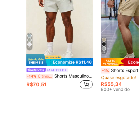
11
5
Economize R$11,48
Econ
Shorts Esportiva Casual Masculina, Shorts de Verão para Corrida, Fitness e Basquete ao Ar Livre, com Bolsos com Zíper, Est
AHTELB
-1%
Shorts Masculinos AHTELB de Verão com Estampa de Cor Sólida 3/4, Shorts Esportivos Soltos de Seda de Gelo Fina, Respiráveis, Elásticos e de Secagem Rápida, Design de Cintura Elástica com Cordão, Bolsos Laterais com Zíper Antifurto, Adequado para Uso Diário, Caminhada ao Ar Livre, Corrida Fitness, Presente Perfeito para Marido, Namorado, Cliente e Pai, Roupas Masculinas, Shorts para Homens, Shorts Masculinos, Roupas para Homens
-14%
Últimos 2 dias
Quase esgotado!
R$55,34
R$70,51
800+ vendido