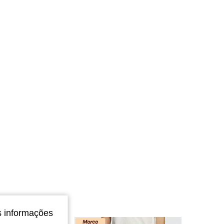
4,68
33
86
4,68
33
86
4,68
33
86
4,68
33
86
s informações