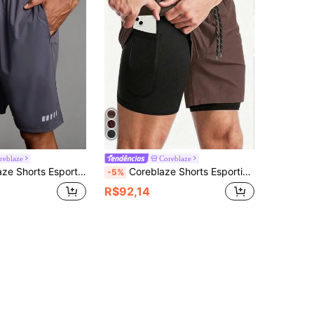
reblaze
Coreblaze
al Masculina Estilo Namorado, Cor Sólida, Remendos, Bolso Estampado, Cinza
Coreblaze Shorts Esportivos Masculinos com Cordão na Cintura e Dupla Camada
-5%
R$92,14