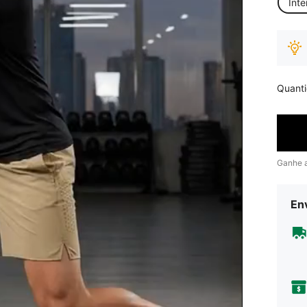
Inte
Quant
Ganhe 
Env