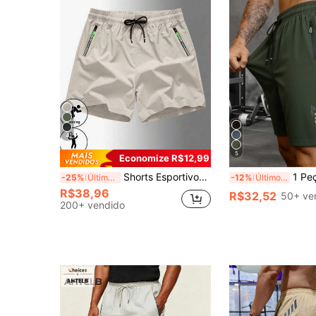
4
5
Economize R$12,99
Shorts Esportivos de Seda de Gelo de Verão para Homens, Corrida, Badminton, Treino na Academia, Shorts Atléticos Casuais
1 Peça Shorts Esportivos Casuais de Verão Masculinos,
-25%
Últimos 2 dias
-12%
Últimos 2 dias
R$38,96
R$32,52
50+ ve
200+ vendido