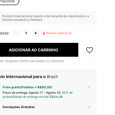
rnacional
Produto Internacional sujeito à declaração de importação e a
tributos estaduais e federais.
idade:
Restam apenas 9!
ADICIONAR AO CARRINHO
até
13
pontos SHEIN calculados no checkout.
io Internacional para o
Brazil
Frete grátis(Pedidos ≥ R$69,00)
Prazo de entrega:
Agosto 17 - Agosto 25,
60% de
probabilidade de entrega em até
12
dias
Devoluções Gratuitas