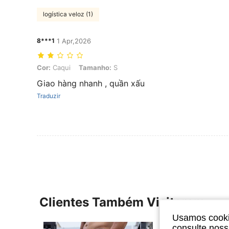
logística veloz (1)
8***1
1 Apr,2026
Cor: Caqui, Tamanho: S
Cor:
Caqui
Tamanho:
S
Giao hàng nhanh , quần xấu
Traduzir
Clientes Também Visitaram
Usamos cookie
consulte nos