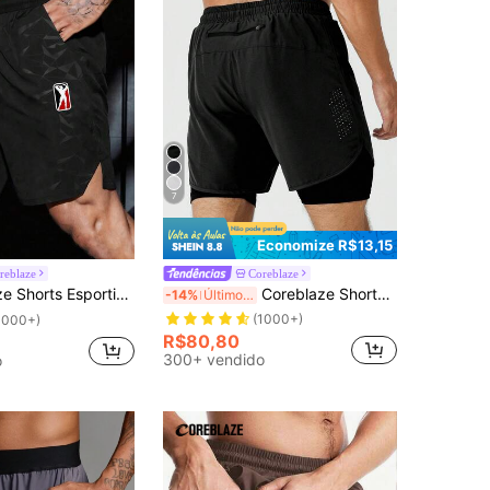
7
Economize R$13,15
reblaze
Coreblaze
 na Cintura, Bolsos, Gráfico Remendado, Confortável, Respirável e Folgada para Exercícios e Academia, Leve
Coreblaze Shorts Esportivos Masculinos Manfinity com Cordão na Cintura, 2 em 1, Elásticos, com Bolso para Telefone, Shorts de Ginástica, Shorts Masculinos, Shorts de Basquete, Álcool em Gel Escolar, Leves
-14%
Últimos 2 dias
(1000+)
1000+)
R$80,80
300+ vendido
o