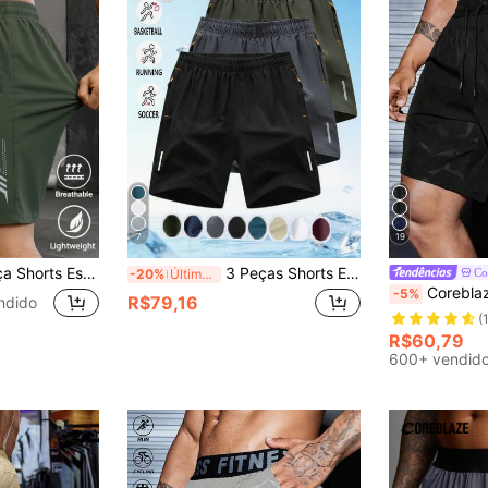
7
19
 Shorts Respiráveis de Secagem Rápida Adequados para Corrida, Fitness, Ciclismo, Caminhada, Natação, Atividades ao Ar Livre
3 Peças Shorts Esportivos Casuais Soltos de Secagem Rápida de Alto Desempenho para Homens, com Listras Reflexivas, Bolsos, Cintura com Cordão, Macio e Leve para Exercícios ao Ar Livre
Co
-20%
Últimos 2 dias
Coreblaze Shorts Esportiva Masculina de Verão com Cordão
-5%
R$79,16
ndido
(
R$60,79
600+ vendid