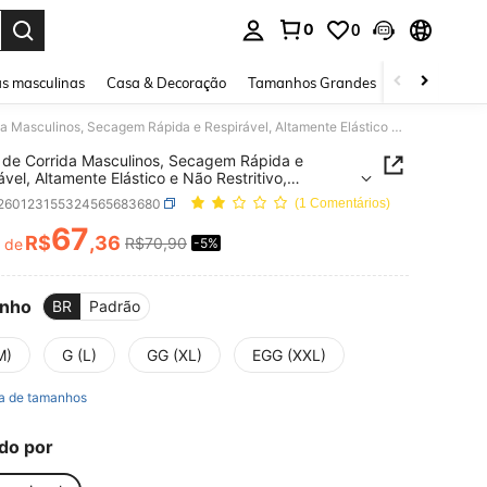
0
0
ar. Press Enter to select.
s masculinas
Casa & Decoração
Tamanhos Grandes
Joias e acessó
Shorts de Corrida Masculinos, Secagem Rápida e Respirável, Altamente Elástico e Não Restritivo, Adequado para Corrida, Basquete, Futebol e Roupa de Praia.
 de Corrida Masculinos, Secagem Rápida e
ável, Altamente Elástico e Não Restritivo,
do para Corrida, Basquete, Futebol e Roupa de
t260123155324565683680
(1 Comentários)
67
R$
,36
R$70,90
r de
-5%
ICE AND AVAILABILITY
nho
BR
Padrão
M)
G (L)
GG (XL)
EGG (XXL)
a de tamanhos
do por