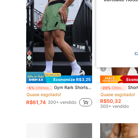
C
9
5
Economize R$3,25
Econo
Gym Rark Shorts Esportivos Masculinos de Verão Casuais com Cintura Elástica e Contraste de Cor, Roupas de Academia, Shorts Esportivos Soltos, Leves
Shorts Esportivos Masculinos, Opções Multicoloridas
-5%
Últimos 2 dias
-20%
Últimos 2 dias
Quase esgotado!
Quase esgotado!
R$50,32
R$61,74
300+ vendido
300+ vendido