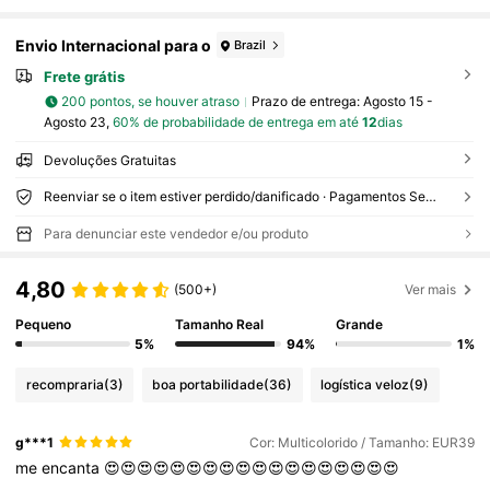
Envio Internacional para o
Brazil
Frete grátis
200 pontos, se houver atraso
Prazo de entrega:
Agosto 15 -
Agosto 23,
60% de probabilidade de entrega em até
12
dias
Devoluções Gratuitas
Reenviar se o item estiver perdido/danificado · Pagamentos Seguros · Proteção de privacidade
Para denunciar este vendedor e/ou produto
4,80
(500+)
Ver mais
Pequeno
Tamanho Real
Grande
5%
94%
1%
recompraria
(3)
boa portabilidade
(36)
logística veloz
(9)
g***1
Cor: Multicolorido / Tamanho: EUR39
me
encanta
😍😍😍😍😍😍😍😍😍😍😍😍😍😍😍😍😍😍