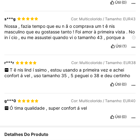
Útil
(0)
s***g
Cor: Multicolorido / Tamanho: EUR43
Nossa
,
fazia
tempo
que
eu
n
ã
o
comprava
um
t
ê
nis
masculino
que
eu
gostasse
tanto
!
Foi
amor
à
primeira
vista
.
No
in
í
cio
,
eu
me
assustei
quando
vi
o
tamanho
43
,
porque
a
numera
çã
o
é
diferente
da
do
Brasil
,
mas
meu
pai
Útil
(1)
experimentou
e
serviu
perfeitamente
.
O
acabamento
é
impec
á
vel
,
o
material
é
de
ó
tima
qualidade
e
o
t
ê
nis
é
muito
bonito
.
Gostei
muito
da
compra
e
fiquei
super
satisfeita
.
Podem
r***r
Cor: Multicolorido / Tamanho: EUR38
comprar
sem
medo
!
T
ê
nis
lind
í
ssimo
,
estou
usando
a
primeira
vez
e
achei
confort
á
vel
,
uso
tamanho
35
,
5
peguei
o
38
e
deu
certinho
Útil
(0)
g***0
Cor: Multicolorido / Tamanho: EUR40
Ó
tima
qualidade
,
super
confort
á
vel
Útil
(0)
Detalhes Do Produto