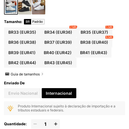
Tamanho
:
BR
Padrão
2 left
5 left
BR33
(EUR35)
BR34
(EUR36)
BR35
(EUR37)
6 left
BR36
(EUR38)
BR37
(EUR39)
BR38
(EUR40)
BR39
(EUR41)
BR40
(EUR42)
BR41
(EUR43)
BR42
(EUR44)
BR43
(EUR45)
Guia de tamanhos
Enviado De
Envio Nacional
Internacional
Produto Internacional sujeito à declaração de importação e a
tributos estaduais e federais.
Quantidade: