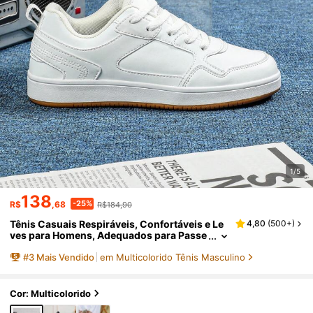
1/5
138
-25%
R$
,68
R$184,90
Tênis Casuais Respiráveis, Confortáveis e Le
4,80
(
500+
)
ves para Homens, Adequados para Passe
io, Viagem, Festa, Corrida e Uso Diário - S
#
3
Mais Vendido
em Multicolorido Tênis Masculino
apatos Masculinos para Todas as Estações
Cor: Multicolorido