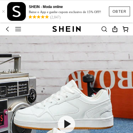
SHEIN - Moda online
×
OBTER
Baixe o App e ganhe cupom exclusivo de 15% OFF!
(2,847)