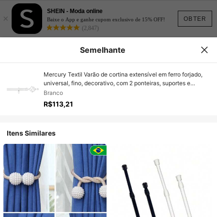
SHEIN - Moda online
×
OBTER
Baixe o App e ganhe cupom exclusivo de 15% OFF!
(2,847)
Semelhante
Mercury Textil Varão de cortina extensível em ferro forjado,
universal, fino, decorativo, com 2 ponteiras, suportes e
parafusos - trançado. ✅Entrega gratuita em 24/48h para
Branco
Espanha (Península)✅ Entrega rápida
R$113,21
Itens Similares