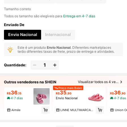
Tamanho correto
Todos os tamanho são elegíveis para
Entrega em 4-7 dias
Enviado De
Envio Nacional
Internacional
Este é um produto
Envio Nacional
. Diferentes marketplaces
terão diferentes taxas de frete, prazo de entrega e atividades.
Quantidade:
Outros vendedores na SHEIN
Visualizar todos os 4 vendedores
Preço mais Baixo
36
35
36
R$
,15
R$
,90
R$
,90
4-7 dias
Envio Nacional
4-7 dias
Aimée
LINNE MULTIMARCAS2
Union Ou