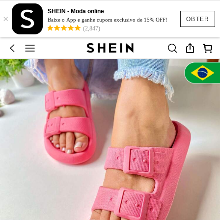
SHEIN - Moda online
×
OBTER
Baixe o App e ganhe cupom exclusivo de 15% OFF!
(2,847)