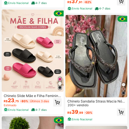
37
R$
,91
-62%
Envio Nacional
4-7 dias
Envio Nacional
4-7 dias
Chinelo Slide Mãe e Filha Feminino
23
Ultra Leve Antiderrapante Escolha
Chinelo Sandalia Strass Macia Nó
R$
,75
-80%
Últimos 3 dias
Sua Cor
Confortável Qualidade e Conforto E
200+ vendido
Estimado
nvio Imediato
Envio Nacional
4-7 dias
39
R$
,99
-20%
Envio Nacional