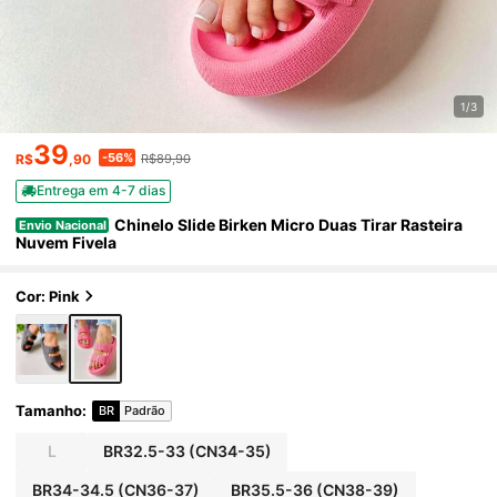
1/3
39
-56%
R$
,90
R$89,90
Entrega em 4-7 dias
Chinelo Slide Birken Micro Duas Tirar Rasteira
Envio Nacional
Nuvem Fivela
Cor: Pink
Tamanho
:
BR
Padrão
L
BR32.5-33
(CN34-35)
BR34-34.5
(CN36-37)
BR35.5-36
(CN38-39)