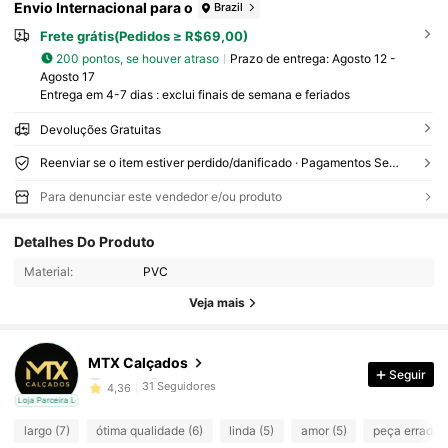
Envio Internacional para o
Brazil
Frete grátis(Pedidos ≥ R$69,00)
200 pontos, se houver atraso
Prazo de entrega:
Agosto 12 -
Agosto 17
Entrega em 4-7 dias : exclui finais de semana e feriados
Devoluções Gratuitas
Reenviar se o item estiver perdido/danificado · Pagamentos Seguros · Proteção de privacidade
Para denunciar este vendedor e/ou produto
Detalhes Do Produto
31 Seguidores
4,36
Material:
PVC
31 Seguidores
4,36
Veja mais
31 Seguidores
4,36
MTX Calçados
Seguir
31 Seguidores
4,36
cal
Loja Parceira Local
largo (7)
ótima qualidade (6)
linda (5)
amor (5)
peça errada (
31 Seguidores
4,36