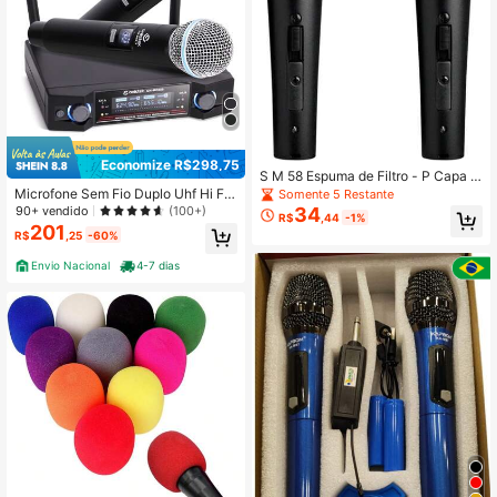
Economize R$298,75
S M 58 Espuma de Filtro - P Capa d
e Microfone com Espuma de Filtro
Microfone Sem Fio Duplo Uhf Hi Fi
Somente 5 Restante
Compatível com Sh U Re S M 58 S
Dinamico Display Digital
90+ vendido
(100+)
34
R$
,44
-1%
S M 58-LC Microfone Tipo Bola par
201
R$
,25
-60%
a Reduzir Ruídos de Vento
Envio Nacional
4-7 dias