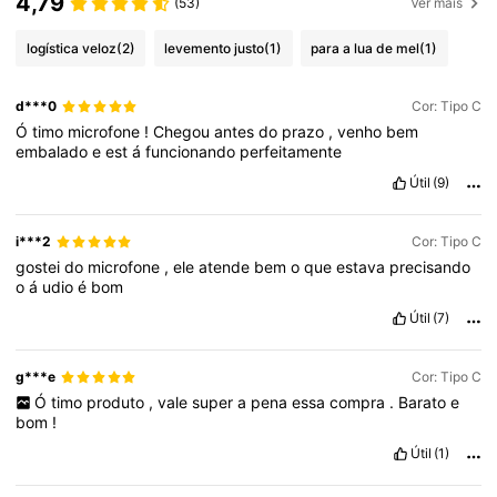
4,79
(53)
Ver mais
logística veloz
(2)
levemento justo
(1)
para a lua de mel
(1)
d***0
Cor: Tipo C
Ó
timo
microfone
!
Chegou
antes
do
prazo
,
venho
bem
embalado
e
est
á
funcionando
perfeitamente
Útil
(9)
i***2
Cor: Tipo C
gostei
do
microfone
,
ele
atende
bem
o
que
estava
precisando
o
á
udio
é
bom
Útil
(7)
g***e
Cor: Tipo C
Ó
timo
produto
,
vale
super
a
pena
essa
compra
.
Barato
e
bom
!
Útil
(1)