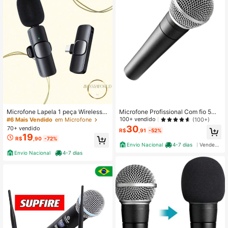
Microfone Lapela 1 peça Wireless S
Microfone Profissional Com fio 5M
em Fio USB Tipo C Android Envio I
Dinâmico M-508
100+ vendido
(100+)
#6 Mais Vendido
em Microfone
mediato
30
70+ vendido
R$
,91
-52%
19
R$
,90
-72%
Envio Nacional
4-7 dias
Vendedor Indicado
Envio Nacional
4-7 dias