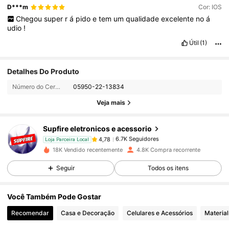
D***m
Cor: IOS
Chegou
super
r
á
pido
e
tem
um
qualidade
excelente
no
á
udio
!
Útil
(1)
Detalhes Do Produto
6.7K Seguidores
4,78
Número do Certificado:
05950-22-13834
Veja mais
6.7K Seguidores
4,78
Supfire eletronicos e acessorio
6.7K Seguidores
4,78
Loja Parceira Local
18K Vendido recentemente
4.8K Compra recorrente
Seguir
Todos os itens
6.7K Seguidores
4,78
Você Também Pode Gostar
6.7K Seguidores
4,78
Recomendar
Casa e Decoração
Celulares e Acessórios
Material