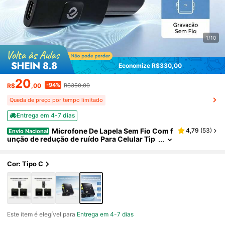
1/10
Economize R$330,00
20
-94%
R$
,00
R$350,00
Queda de preço por tempo limitado
Entrega em 4-7 dias
Microfone De Lapela Sem Fio Com f
4,79
(
53
)
Envio Nacional
unção de redução de ruído Para Celular Tip
o C/ iOS
Cor: Tipo C
Este item é elegível para
Entrega em 4-7 dias