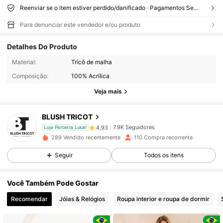
Reenviar se o item estiver perdido/danificado · Pagamentos Seguros · Proteção de privacidade
Para denunciar este vendedor e/ou produto
Detalhes Do Produto
7.9K Seguidores
4,93
Material:
Tricô de malha
Composição:
100% Acrílica
7.9K Seguidores
4,93
Veja mais
7.9K Seguidores
4,93
BLUSH TRICOT
7.9K Seguidores
4,93
Loja Parceira Local
289 Vendido recentemente
110 Compra recorrente
7.9K Seguidores
4,93
Seguir
Todos os itens
7.9K Seguidores
4,93
Você Também Pode Gostar
Recomendar
Jóias & Relógios
Roupa interior e roupa de dormir
7.9K Seguidores
4,93