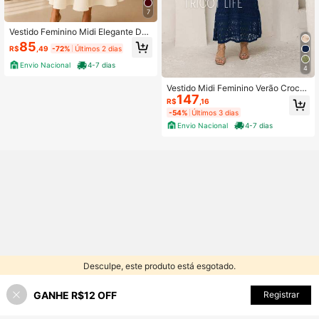
7
Vestido Feminino Midi Elegante De
Festa Casamento Ano Novo Vestido
85
R$
,49
-72%
Últimos 2 dias
Natal
Envio Nacional
4-7 dias
4
Vestido Midi Feminino Verão Croch
147
ê Tricot Premium Rendado Forrado
R$
,16
Alça Fina Elegante Festa Praia Chic
-54%
Últimos 3 dias
Reveillon Natal
Envio Nacional
4-7 dias
Desculpe, este produto está esgotado.
GANHE R$12 OFF
SEMELHANTE
Registrar