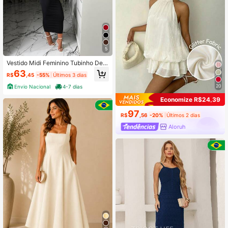
5
Vestido Midi Feminino Tubinho Dec
ote Cruzado Halter Elegante Casual
63
R$
,45
-55%
Últimos 3 dias
Chic Festa Balada Moda
20
Envio Nacional
4-7 dias
Economize R$24,39
97
R$
,56
-20%
Últimos 2 dias
Aloruh