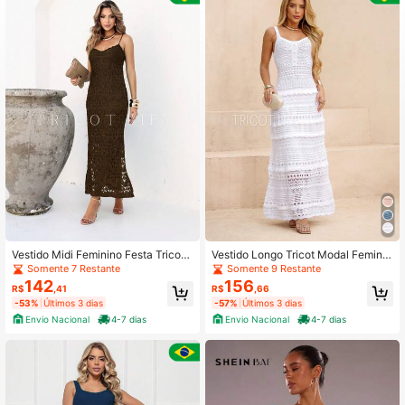
7.9K Seguidores
4,93
7.9K Seguidores
4,93
7.9K Seguidores
4,93
7.9K Seguidores
4,93
Vestido Midi Feminino Festa Tricot
Vestido Longo Tricot Modal Feminin
Elegante Rendado com Forro Alças
o Vazado Premium Elegante Festa
Somente 7 Restante
Somente 9 Restante
Finas Fendas Praia Verde Oliva Pret
Reveillon Natal Casamento Civil M
142
156
R$
,41
R$
,66
o
adrinha Praia Ferias
-53%
Últimos 3 dias
-57%
Últimos 3 dias
Envio Nacional
4-7 dias
Envio Nacional
4-7 dias