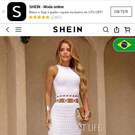
SHEIN - Moda online
×
OBTER
Baixe o App e ganhe cupom exclusivo de 15% OFF!
(2,847)