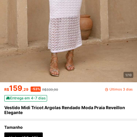
1/10
159
-53%
Últimos 3 dias
R$
,29
R$339,90
Entrega em 4-7 dias
Vestido Midi Tricot Argolas Rendado Moda Praia Reveillon
Elegante
Tamanho