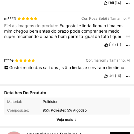
Útil
(14)
m***4
Cor: Rosa Bebê / Tamanho: P
Fiel às imagens do produto:
Eu
gostei
é
linda
ficou
ó
tima
em
mim
chegou
bem
antes
do
prazo
pode
comprar
sem
medo
super
recomendo
o
bano
é
bom
perfeita
igual
da
foto
fiquei
admiranda
de
como
é
linda
Útil
(11)
l***e
Cor: marrom / Tamanho: M
Gostei
muito
das
sa
í
das
,
s
ã
o
lindas
e
serviram
direitinho
.
Útil
(16)
Detalhes Do Produto
23K Seguidores
4,88
Material:
Poliéster
Composição:
95% Poliéster, 5% Algodão
23K Seguidores
Veja mais
4,88