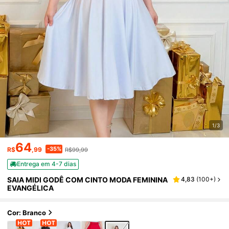
1/3
64
-35%
R$
,99
R$99,99
Entrega em 4-7 dias
SAIA MIDI GODÊ COM CINTO MODA FEMININA
4,83
(
100+
)
EVANGÉLICA
Cor: Branco