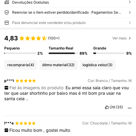
Devoluções Gratuitas
Reenviar se o item estiver perdido/danificado · Pagamentos Seguros · Proteção de privacidade
Para denunciar este vendedor e/ou produto
4,83
(100+)
Ver mais
Pequeno
Tamanho Real
Grande
2%
89%
9%
recompraria
(4)
ótimo material
(32)
logística veloz
(3)
p***i
Cor: Branco / Tamanho: M
Fiel às imagens do produto:
Eu
amei
essa
saia
claro
que
vou
ter
que
usar
shortinho
por
baixo
mas
é
mt
bom
pra
usar
na
santa
ceia
..
Útil
(35)
l***e
Cor: Chocolate / Tamanho: M
Ficou
muito
bom
,
gostei
muito