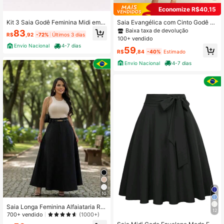
Economize R$40,15
Kit 3 Saia Godê Feminina Midi em A
Saia Evangélica com Cinto Godê Mí
lfaiataria Cintura Alta , Rodada Soci
di Rodada Soltinha Feminino
23K Seguidores
Baixa taxa de devolução
4,88
83
R$
,92
-72%
Últimos 3 dias
al , Moda Evangélica PP ao GG
100+ vendido
Envio Nacional
4-7 dias
59
R$
,84
-40%
Estimado
Envio Nacional
4-7 dias
10
Saia Longa Feminina Alfaiataria Ro
12
dada Com Cinto Moda Evangélica
700+ vendido
(1000+)
Saia Longa Elegante Evasê