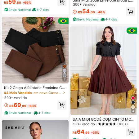
Saia Midi Gode Envelope Moda Eva
59
R$
,80
-69%
ngélica
300+ vendido
Envio Nacional
4-7 dias
54
R$
,00
-46%
Envio Nacional
4-7 dias
7
Kit 2 Calça Alfaiataria Feminina Co
m Cinto
#4 Mais Vendido
em novo Cuecas Femininas
300+ vendido
69
R$
,99
-63%
4
Envio Nacional
4-7 dias
SAIA MIDI GODÊ COM CINTO MOD
A FEMININA EVANGÉLICA
100+ vendido
(100+)
64
R$
,99
-35%