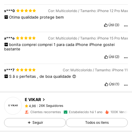
s***0
Cor: Multicolorido / Tamanho: iPhone 12 Pro Max
Otima
qualidade
protege
bem
Útil
(3)
a***o
Cor: Multicolorido / Tamanho: iPhone 15 Pro Max
bonita
comprei
comprei
1
para
cada
iPhone
iPhone
gostei
bastante
Útil
(2)
26K Seguidores
4,96
s***7
Cor: Multicolorido / Tamanho: iPhone 11
S
ã
o
perfeitas
,
de
boa
qualidade
😍
Útil
(1)
26K Seguidores
4,96
E VIKAR
26K Seguidores
4,96
Clientes recorrentes
Estabelecido há 1 ano
100K Vendido
Seguir
Todos os itens
26K Seguidores
4,96