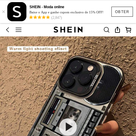
SHEIN - Moda online
×
OBTER
Baixe o App e ganhe cupom exclusivo de 15% OFF!
(2,847)