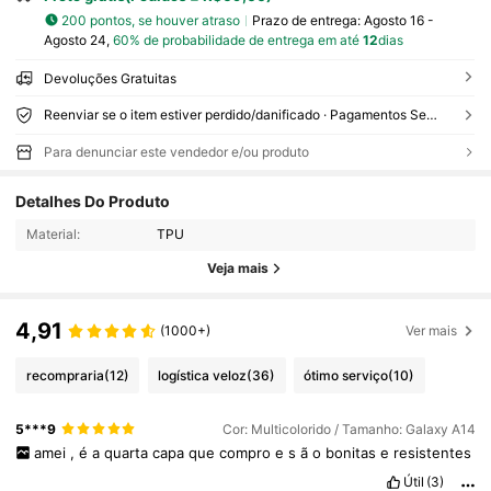
200 pontos, se houver atraso
Prazo de entrega:
Agosto 16 -
Agosto 24,
60% de probabilidade de entrega em até
12
dias
Devoluções Gratuitas
Reenviar se o item estiver perdido/danificado · Pagamentos Seguros · Proteção de privacidade
Para denunciar este vendedor e/ou produto
Detalhes Do Produto
Material:
TPU
Veja mais
4,91
(1000+)
Ver mais
recompraria
(12)
logística veloz
(36)
ótimo serviço
(10)
5***9
Cor: Multicolorido / Tamanho: Galaxy A14
amei
,
é
a
quarta
capa
que
compro
e
s
ã
o
bonitas
e
resistentes
Útil
(3)