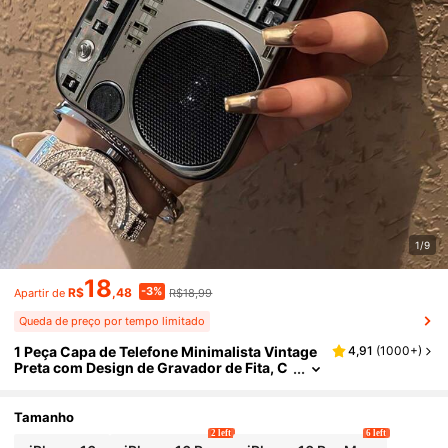
1/9
18
-3%
R$
,48
R$18,99
Apartir de
Queda de preço por tempo limitado
1 Peça Capa de Telefone Minimalista Vintage
4,91
(
1000+
)
Preta com Design de Gravador de Fita, C
apa de Telefone Preta com Design Espirit
ual Simples Impresso com Padrão de Gravad
or de Fita Simulado, Adequado para Uso Pró
Tamanho
prio, Presentes de Natal, Aniversário, Compa
2 left
6 left
tível com iPhone11 12 13 14 11Promax 12Pro