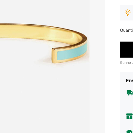
Quant
Ganhe 
Env