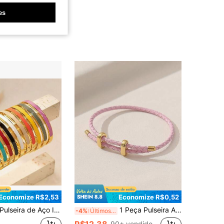
es
Economize R$2,53
Economize R$0,52
lseira de Aço Inoxidável Revestida de Resina na Moda, Fecho Dourado e Prateado, Pulseira Larga de Aço Inoxidável com Alta Resistência à Cor, Uso Diário para Mulheres
1 Peça Pulseira Ajustável de Círculo Único de PU com Fivela de Metal de Cor Sólida Estilo Universitário, Braçadeira Básica DIY para Mulheres
-4%
Últimos 3 dias
R$12,38
90+ vendido