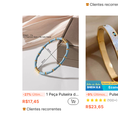
Quase esgotado!
Clientes recorre
Econ
1 Peça Pulseira de Juntas Unissex de Bambu, Aço Inoxidável 304 Banhado a Ouro, Adequada para Uso Diário e Externo
Pulseira de Aço Inoxidável da Moda com Olho Grego T
-27%
Últimos 2 dias
-9%
Últimos 3 dias
(100+)
R$17,45
R$23,65
Clientes recorrentes