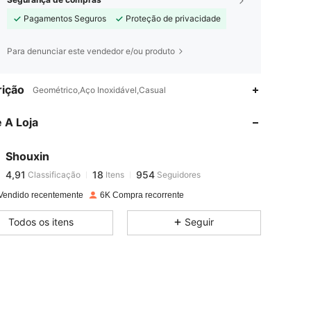
Pagamentos Seguros
Proteção de privacidade
Para denunciar este vendedor e/ou produto
4,91
18
954
ição
Geométrico,Aço Inoxidável,Casual
 A Loja
4,91
18
954
Shouxin
4,91
18
954
Classificação
Itens
Seguidores
g***1
pago
1 dia atrás
Vendido recentemente
6K Compra recorrente
4,91
18
954
Todos os itens
Seguir
4,91
18
954
4,91
18
954