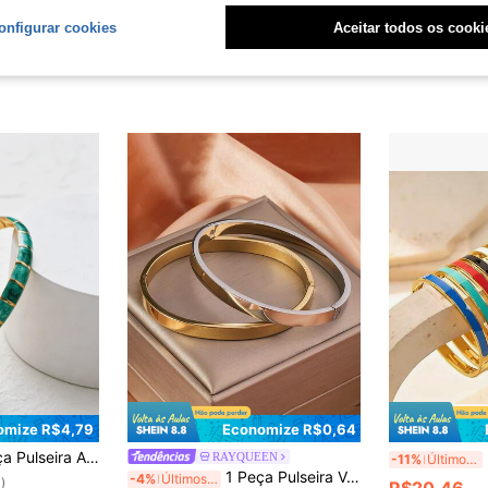
onfigurar cookies
Aceitar todos os cooki
omize R$4,79
Economize R$0,64
ável com Estilo Fashion Dopamina, Adequada para Uso Diário, Presente, Joias Femininas, Pulseira Dourada, Presente Requintado, Pulseira Elegante
Pu
RAYQUEEN
-11%
Últimos 3 dias
1 Peça Pulseira Versátil de Acabamento Espelhado de Aço Inoxidável na Moda para Mulheres, Adequada para Uso Diário
-4%
Últimos 3 dias
)
R$20,46