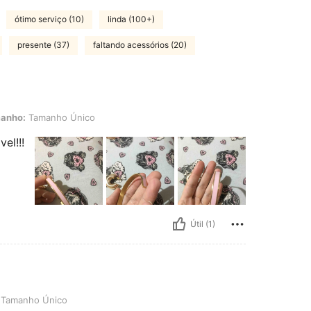
ótimo serviço (10)
linda (100+)
presente (37)
faltando acessórios (20)
manho Único
anho:
Tamanho Único
el!!!
Útil (1)
Único
Tamanho Único