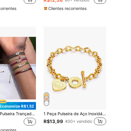
correntes
Clientes recorrentes
Economize R$1,52
lseira Trançada para Mulheres, Estilo Vintage Sul-Americano Colombiano Padrão Floral Trançado, Micro-Incrustado de Strass Coloridos, Pingente com Letra KISS, Acessório de Primavera/Verão
1 Peça Pulseira de Aço Inoxidável Clássica para Mulheres com Formato de Coração Gravado com Lábios, Fecho de Aço Titânio, Presente para Dia dos Namorados, Dia das Mães
R$13,99
400+ vendido
correntes