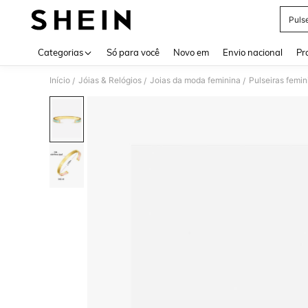
Puls
Use up 
Categorias
Só para você
Novo em
Envio nacional
Pr
Início
Jóias & Relógios
Joias da moda feminina
Pulseiras femin
/
/
/