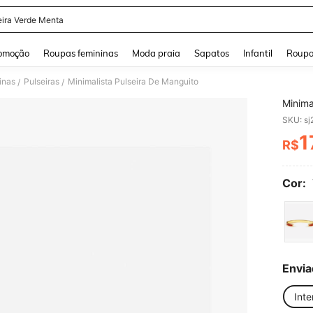
eira Verde Menta
and down arrow keys to navigate search Buscas recentes and Pesquisar e Encontr
omoção
Roupas femininas
Moda praia
Sapatos
Infantil
Roupa
inas
Pulseiras
Minimalista Pulseira De Manguito
/
/
Minima
SKU: s
1
R$
PR
Cor:
Envia
Inte