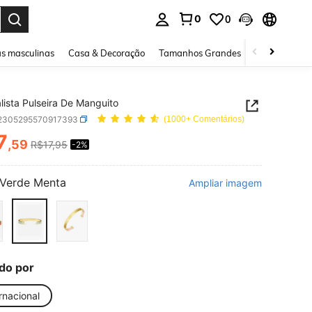
0
0
ar. Press Enter to select.
s masculinas
Casa & Decoração
Tamanhos Grandes
Joias e acessó
lista Pulseira De Manguito
j2305295570917393
(1000+ Comentários)
7
,59
R$17,95
-2%
ICE AND AVAILABILITY
Verde Menta
Ampliar imagem
do por
rnacional