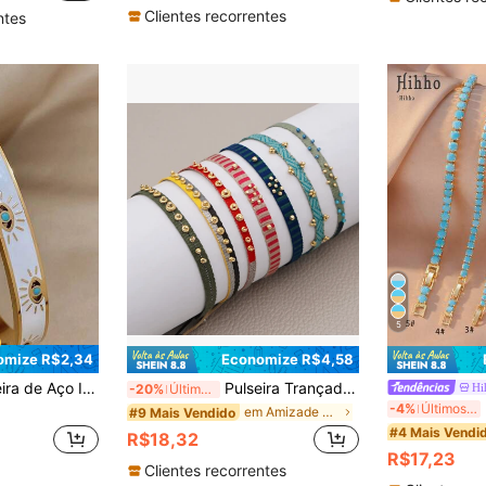
Clientes recorrentes
ntes
5
omize R$2,34
Economize R$4,58
urco para Mulheres e Homens, Pulseira Bracelete com Olho da Sorte com Efeito de Gotejamento de Óleo, Presente de Joias
Pulseira Trançada Estilo Boêmio, Pulseira Empilhável Masculina, Pulseira de Praia Feminina Fashion da Colômbia
Hi
-20%
Últimos 3 dias
Hih
-4%
Últimos 3 dias
em Amizade Pulseiras Femininas
#9 Mais Vendido
#4 Mais Vendi
R$18,32
R$17,23
Clientes recorrentes