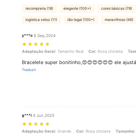
recompraria (18)
elegante (100+)
cores básicas (78)
logística veloz (11)
tão legal (100+)
maravilhoso (46)
y***o
8 Sep,2024
Adaptação Geral: Tamanho Real, Cor: Rosa chiclete, Tamanho: Ta
Adaptação Geral:
Tamanho Real
Cor:
Rosa chiclete
Tam
Bracelete super bonitinho,😍😍😍😍😍😍 ele ajustáv
Traduzir
g***i
4 Jun,2025
Adaptação Geral: Grande, Cor: Rosa chiclete, Tamanho: Tamanho 
Adaptação Geral:
Grande
Cor:
Rosa chiclete
Tamanho: