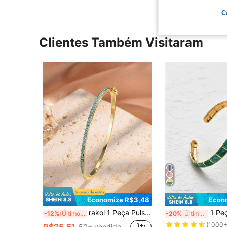
C
Clientes Também Visitaram
Economize R$3,48
Econ
rakol 1 Peça Pulseira de Estilo Boho com Turquesa e Cubic Zircônia para Mulheres, Adequada para Encontros e Festas
1 Peça Pulseira Aberta Estilo Barroco Colorida de Aço Inoxid
-12%
Últimos 3 dias
-20%
Últimos 3 dias
(1000+
R$25,51
50+ vendido