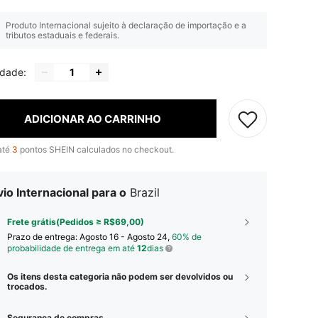
Produto Internacional sujeito à declaração de importação e a
tributos estaduais e federais.
idade:
ADICIONAR AO CARRINHO
até
3
pontos SHEIN calculados no checkout.
io Internacional para o
Brazil
Frete grátis(Pedidos ≥ R$69,00)
Prazo de entrega:
Agosto 16 - Agosto 24,
60% de
probabilidade de entrega em até
12
dias
Os itens desta categoria não podem ser devolvidos ou
trocados.
Segurança de compras