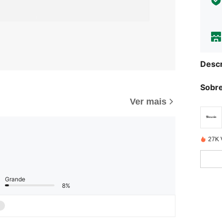
Descr
Sobre
Ver mais
27K 
Grande
8%