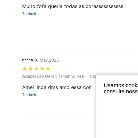
Muito fofa queria todas as coresssssssssss
Traduzir
n***a
10 May,2025
Adaptação Geral: Tamanho Real, Cor: Rosa chiclete, Tamanho: Ta
Adaptação Geral:
Tamanho Real
Cor:
Rosa chiclete
Tam
Usamos cookie
Amei linda dms amo essa cor
consulte nos
Traduzir
Ver Mais Ava