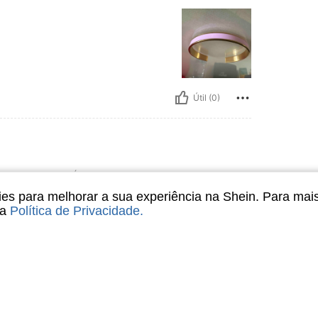
Útil (0)
manho Único
anho:
Tamanho Único
s para melhorar a sua experiência na Shein. Para mai
sa
Política de Privacidade
.
Útil (0)
liações