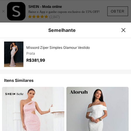
SHEIN - Moda online
×
OBTER
Baixe o App e ganhe cupom exclusivo de 15% OFF!
(2,847)
Semelhante
Missord Zíper Simples Glamour Vestido
Prata
R$381,99
Itens Similares