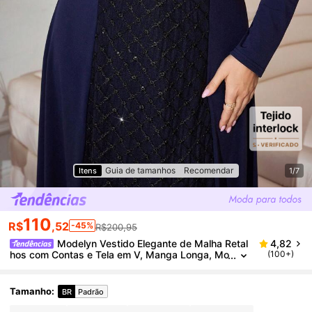
Guia de tamanhos
Recomendar
Itens
1/7
110
R$
,52
-45%
R$200,95
Modelyn Vestido Elegante de Malha Retal
4,82
hos com Contas e Tela em V, Manga Longa, Mo
(100+)
delo A-Line Plus Size, Adequado para Primaver
a e Outono
Tamanho
:
BR
Padrão