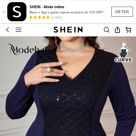
SHEIN - Moda online
×
OBTER
Baixe o App e ganhe cupom exclusivo de 15% OFF!
(2,847)