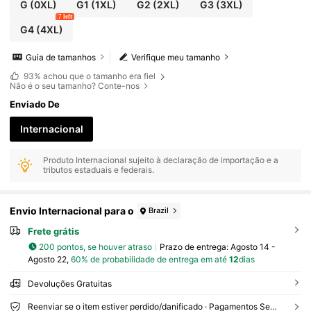
G
(0XL)
G1
(1XL)
G2
(2XL)
G3
(3XL)
7 left
G4
(4XL)
Guia de tamanhos
Verifique meu tamanho
93%
achou que o tamanho era fiel
Não é o seu tamanho? Conte-nos
Enviado De
Internacional
Produto Internacional sujeito à declaração de importação e a
tributos estaduais e federais.
Envio Internacional para o
Brazil
Frete grátis
200 pontos, se houver atraso
Prazo de entrega:
Agosto 14 -
Agosto 22,
60% de probabilidade de entrega em até
12
dias
Devoluções Gratuitas
Reenviar se o item estiver perdido/danificado · Pagamentos Seguros · Proteção de privacidade