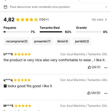
Para denunciar este vendedor e/ou produto
4,82
(100+)
Ver mais
Pequeno
Tamanho Real
Grande
7%
93%
0%
recompraria
(2)
presente
(7)
tênis
(4)
portátil
(2)
U***5
Cor: Azul Marinho / Tamanho: 2XL
the
product
is
very
nice
also
very
comfortable
to
wear
,
I
like
it
.
Útil
(1)
q***q
Cor: Azul Marinho / Tamanho: 4XL
looks
good
fits
good
i
like
it
Útil
(0)
M***5
Cor: Azul Marinho / Tamanho: 3XL