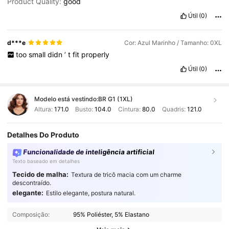
Product Quality:
good
Útil
(0)
d***e
Cor: Azul Marinho / Tamanho: 0XL
too
small
didn
’
t
fit
properly
Útil
(0)
Modelo está vestindo:
BR G1 (1XL)
Altura:
171.0
Busto:
104.0
Cintura:
80.0
Quadris:
121.0
Detalhes Do Produto
Funcionalidade de inteligência artificial
Texto baseado em detalhes
Tecido de malha:
Textura de tricô macia com um charme
descontraído.
elegante:
Estilo elegante, postura natural.
319K Seguidores
4,91
Composição:
95% Poliéster, 5% Elastano