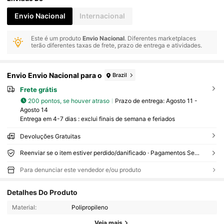
Envio Nacional
Internacional
Este é um produto
Envio Nacional
. Diferentes marketplaces
terão diferentes taxas de frete, prazo de entrega e atividades.
Envio Envio Nacional para o
Brazil
Frete grátis
200 pontos, se houver atraso
Prazo de entrega:
Agosto 11 -
Agosto 14
Entrega em 4-7 dias : exclui finais de semana e feriados
Devoluções Gratuitas
Reenviar se o item estiver perdido/danificado · Pagamentos Seguros · Proteção de privacidade
Para denunciar este vendedor e/ou produto
Detalhes Do Produto
2.2K Seguidores
4,87
Material:
Polipropileno
Veja mais