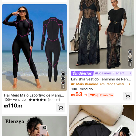
avera/Verão
5
#Ocasiões Elegantes
Lavishia Vestido Feminino de Rend
a Transparente com Gola Redonda
#6 Mais Vendido
em Renda Vestidos Femininos
5
e Manga Curta
100+ vendido
53
HaiiMeid Maiô Esportivo de Manga
R$
,52
-20%
Último dia
Longa com Zíper e Recorte Contras
100+ vendido
(1000+)
tante de Cor Sólida, Férias de Verão
110
R$
,99
na Praia