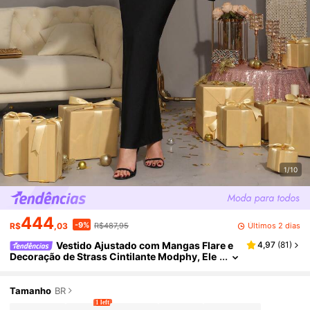
1/10
444
-9%
Últimos 2 dias
R$
,03
R$487,95
Vestido Ajustado com Mangas Flare e
4,97
(
81
)
Decoração de Strass Cintilante Modphy, Ele
gante para Festa, Casamento, Aniversário, C
elebração do Eid, Ocasião Formal, Gala, Convida
do de Casamento, Etc.
Tamanho
BR
1 left