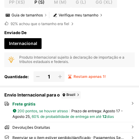
PP
(XS)
P
(S)
M
(M)
G
(L)
GG
(XL)
Guia de tamanhos
Verifique meu tamanho
92%
achou que o tamanho era fiel
Enviado De
Internacional
Produto Internacional sujeito à declaração de importação e a
tributos estaduais e federais.
Quantidade:
Restam apenas 1!
Envio Internacional para o
Brazil
Frete grátis
200 pontos, se houver atraso
Prazo de entrega:
Agosto 17 -
Agosto 25,
60% de probabilidade de entrega em até
12
dias
Devoluções Gratuitas
Reenviar se o item estiver perdido/danificado · Pagamentos Seguros · Proteção de privacidade