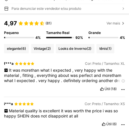
Para denunciar este vendedor e/ou produto
4,97
(81)
Ver mais
Pequeno
Tamanho Real
Grande
4%
92%
4%
elegante
(6)
Vintage
(2)
Looks de Inverno
(2)
tênis
(1)
f***a
Cor: Preto / Tamanho: XL
It
was
morethan
what
I
expected
,
very
happy
with
the
material
,
fitting
,
everything
about
was
perfect
and
moretham
what
I
expected
.
very
happy
.
definitely
ordering
another
dress
from
the
seller
.
Útil
(18)
i***a
Cor: Preto / Tamanho: XS
Material
quality
is
excellent
it
was
worth
the
price
i
was
so
happy
SHEIN
does
not
disappoint
at
all
Útil
(6)