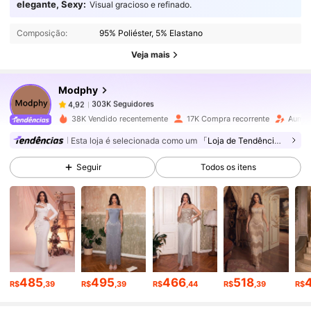
elegante, Sexy:
Visual gracioso e refinado.
Composição:
95% Poliéster, 5% Elastano
303K Seguidores
4,92
Veja mais
Modphy
303K Seguidores
4,92
5***8
pago
1 dia atrás
38K Vendido recentemente
17K Compra recorrente
Aumen
303K Seguidores
4,92
Esta loja é selecionada como um
「Loja de Tendências」
Seguir
Todos os itens
303K Seguidores
4,92
303K Seguidores
4,92
303K Seguidores
4,92
485
495
466
518
R$
,39
R$
,39
R$
,44
R$
,39
R$