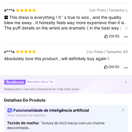
a***o
Cor: Preto / Tamanho: L
This
dress
is
everything
!
It
’
s
true
to
size
,
and
the
quality
blew
me
away
.
It
honestly
feels
way
more
expensive
than
it
is
.
The
puff
details
on
the
wrists
are
dramatic
(
in
the
best
way
)
and
add
such
a
unique
touch
.
It
looks
exactly
like
the
picture
,
Útil
(5)
maybe
even
better
in
person
.
I
’
ve
gotten
so
many
compliments
already
.
Definitely
a
new
favorite
in
my
wardrobe
c***e
Cor: Preto / Tamanho: XS
Absolutely
love
this
product
,
will
definitely
buy
again
!
Útil
(0)
#Vestidos Black Tie
Redescubra o encanto atemporal do traje todo preto.
Detalhes Do Produto
Funcionalidade de inteligência artificial
Texto baseado em detalhes
Tecido de malha:
Textura de tricô macia com um charme
descontraído.
303K Seguidores
4,92