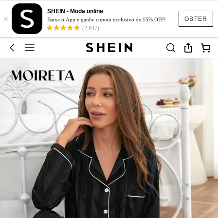
SHEIN - Moda online
×
OBTER
Baixe o App e ganhe cupom exclusivo de 15% OFF!
(2,847)