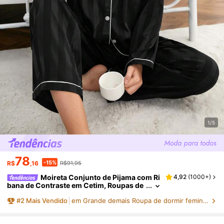
1/5
78
-15%
R$
,16
R$91,95
Moireta Conjunto de Pijama com Ri
4,92
(
1000+
)
bana de Contraste em Cetim, Roupas de
Outono e Inverno Aconchegantes e Eleg
#
2
Mais Vendido
em Grande demais Roupa de dormir feminina
antes