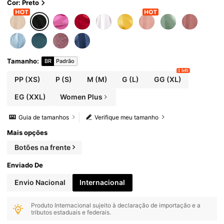
Cor: Preto
Tamanho
:
BR
Padrão
1 left
PP
(XS)
P
(S)
M
(M)
G
(L)
GG
(XL)
EG
(XXL)
Women Plus
Guia de tamanhos
Verifique meu tamanho
Mais opções
Botões na frente
Enviado De
Envio Nacional
Internacional
Produto Internacional sujeito à declaração de importação e a
tributos estaduais e federais.