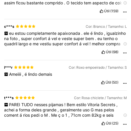
assim
ficou
bastante
comprido
.
O
tecido
tem
aspecto
de
coisa
de
qualidade
,
n
ã
o
parece
tecido
barato
.
Achei
vantajoso
o
Útil
(159)
custo
x
benef
í
cio
.
Se
meu
coment
á
rio
te
ajudou
curta
pfv
😉
c***s
Cor: Branco / Tamanho: L
eu
estou
completamente
apaixonada
.
ele
é
lindo
,
igualzinho
na
foto
,
super
confort
á
vel
e
veste
super
bem
.
eu
tenho
o
quadril
largo
e
me
vestiu
super
confort
á
vel
!
melhor
compra
que
fiz
at
é
agora
na
shein
visto
46
e
comprei
o
G
.
de
uma
Útil
(98)
olhada
nas
medidas
pra
vc
nao
comprar
muito
grande
.
l***r
Cor: Roxo empoeirado / Tamanho: S
Ameiiii
,
é
lindo
demais
Útil
(50)
t***s
Cor: Rosa chiclete / Tamanho: M
PAREI
TUDO
nesses
pijamas
!
Bem
estilo
Vitoria
Secrets
,
achei
a
forma
deles
grande
,
geralmente
uso
G
mas
pelos
coment
á
rios
pedi
o
M
.
Me
ç
o
1
,
71cm
com
82kg
e
seis
meses
de
gravidez
e
deu
perfeito
.
Vai
dar
pra
levar
at
é
depois
Útil
(25)
da
gesta
çã
o
.
Comprei
para
usar
no
hospital
,
no
parto
.
Funciona
pra
mim
,
gosto
desse
modelo
de
cetim
que
n
ã
o