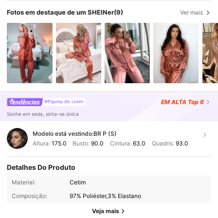
pinica
e
fica
estiloso
demais
.
Ameiiiiii
comprei
o
rosa
e
o
creme
Fotos em destaque de um SHEINer
(9)
Ver mais
.
O
rosa
é
lindo
pessoalmente
.
Bem
patricinha
.
O
creme
pessoalmente
é
uma
gra
ç
a
mas
na
foto
fica
apagadinho
.
Rsrsrs
.
EM ALTA
Top 6
#Pijama de cetim
Sonhe em seda, sinta-se única
Modelo está vestindo:
BR P (S)
Altura:
175.0
Busto:
90.0
Cintura:
63.0
Quadris:
93.0
Detalhes Do Produto
47K Seguidores
4,88
Material:
Cetim
Composição:
97% Poliéster,3% Elastano
47K Seguidores
4,88
Veja mais