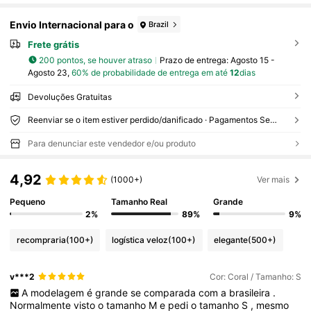
Envio Internacional para o
Brazil
Frete grátis
200 pontos, se houver atraso
Prazo de entrega:
Agosto 15 -
Agosto 23,
60% de probabilidade de entrega em até
12
dias
Devoluções Gratuitas
Reenviar se o item estiver perdido/danificado · Pagamentos Seguros · Proteção de privacidade
Para denunciar este vendedor e/ou produto
4,92
(1000+)
Ver mais
Pequeno
Tamanho Real
Grande
2%
89%
9%
recompraria
(100+)
logística veloz
(100+)
elegante
(500+)
v***2
Cor: Coral / Tamanho: S
A
modelagem
é
grande
se
comparada
com
a
brasileira
.
Normalmente
visto
o
tamanho
M
e
pedi
o
tamanho
S
,
mesmo