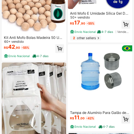
Anti Mofo E Umidade Sílica Gel Des
umidificador 100 Sachês 1g cada
50+ vendido
17
R$
,90
-55%
Envio Nacional
4-7 dias
Vendedor Indicado
Kit Anti Mofo Bolas Madeira 50 Uni
2
other sellers
d. + Essência Cedro 10 Ml.
60+ vendido
42
R$
,90
-55%
Envio Nacional
4-7 dias
Tampa de Alumínio Para Galão de Á
11
gua Compatível 10 / 20 Litros Unive
R$
,00
-42%
rsal
Envio Nacional
4-7 dias