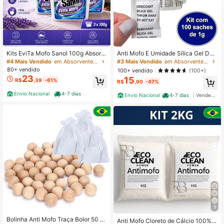
Kits EviTa Mofo Sanol 100g Absorv
Anti Mofo E Umidade Sílica Gel Des
e A Umidade Do Ambiente, Ideal Pa
umidificador 100 Sachês 1g cada
#4 Mais Vendido
em Absorventes de umidade e dessecantes
#3 Mais Vendido
em Absorventes de umidade e dessecantes
ra Armários Gavetas Cozinhas Lava
80+ vendido
100+ vendido
(100+)
nderias Banheiros Quartos E Closet
23
15
R$
,39
-61%
R$
,90
-47%
Envio Nacional
4-7 dias
Envio Nacional
4-7 dias
Vendedor Indicado
5
Bolinha Anti Mofo Traça Bolor 50 U
Anti Mofo Cloreto de Cálcio 100% P