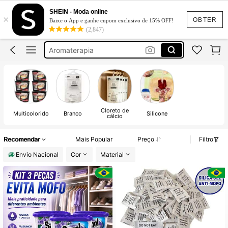
Cozinha
SHEIN - Moda online
×
Lavanderia
OBTER
Baixe o App e ganhe cupom exclusivo de 15% OFF!
(2,847)
Aromaterapia
Mofo
Umidificador
Cozinha
Lavanderia
Cloreto de
Multicolorido
Branco
Silicone
cálcio
Recomendar
Mais Popular
Preço
Filtro
Envio Nacional
Cor
Material