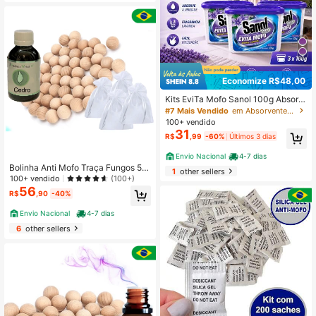
namento de Itens, Absorção e Prev
enção de Umidade, Necessidades
Diárias Domésticas, Desumidificad
or Doméstico (1g, 2g)
Economize R$48,00
Kits EviTa Mofo Sanol 100g Absorv
e A Umidade Do Ambiente, Ideal Pa
#7 Mais Vendido
em Absorventes de umidade e dessecantes
ra Armários Gavetas Cozinhas Lava
100+ vendido
nderias Banheiros Quartos E Closet
31
R$
,99
-60%
Últimos 3 dias
Envio Nacional
4-7 dias
Bolinha Anti Mofo Traça Fungos 50
1
other sellers
Unidades + 1 Essência 100 Ml Cedr
100+ vendido
(100+)
o + 10 Saquinhos de organza
56
R$
,90
-40%
Envio Nacional
4-7 dias
6
other sellers