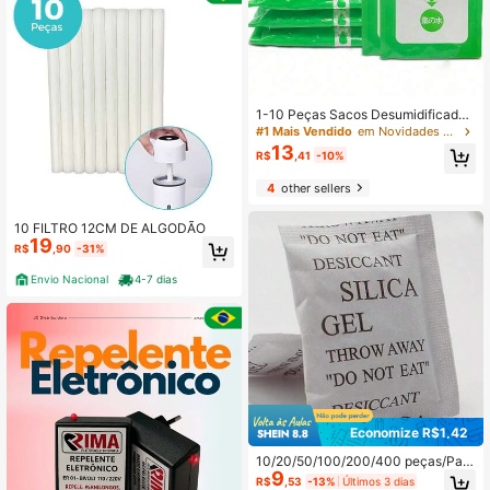
o, Anti-Umidade, Sem Necessidade
de Energia, Armazenamento Domés
tico
1-10 Peças Sacos Desumidificador
es Suspensos, Sacos Dessecantes
#1 Mais Vendido
em Novidades para a casa na primavera e no verão P
Absorventes de Umidade para Armá
13
R$
,41
-10%
rio, Guarda-Roupa, Roupas, Banheir
o, Porão, Lavanderia, Armário de Ar
4
other sellers
mazenamento, Casa, Dormitório, Vi
agem, Controle de Umidade, Remoç
ão de Odores, Caixa de Secagem S
10 FILTRO 12CM DE ALGODÃO
uspensa, Armário de Sapatos, Arma
19
R$
,90
-31%
zenamento de Guarda-Roupa
Envio Nacional
4-7 dias
Economize R$1,42
10/20/50/100/200/400 peças/Pac
9
ote - 1g Pacotes de Dessecante par
R$
,53
-13%
Últimos 3 dias