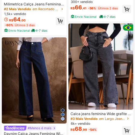
ualidade Premium, cintura alta, vest
300+ vendido
Milimetrica Calça Jeans Feminina
e bem.
66
Mom Básica Confortável Elegante
R$
,41
-56%
Últimos 2 dias
#2 Mais Vendido
em Recortado Jeans Feminino
Cos Alto Sem Elastano Com Bolso p
1,5k+ vendido
erna larga
Envio Nacional
4-7 dias
64
R$
,00
-60%
Últimos 3 dias
Envio Nacional
4-7 dias
Calca jeans feminina Wide grafite ci
ntura alta Bumbum
#3 Mais Vendido
em Largo Jeans Feminino
6k+ vendido
68
#Menos é mais
R$
,99
-54%
Daynim Calça Jeans Feminina Wid