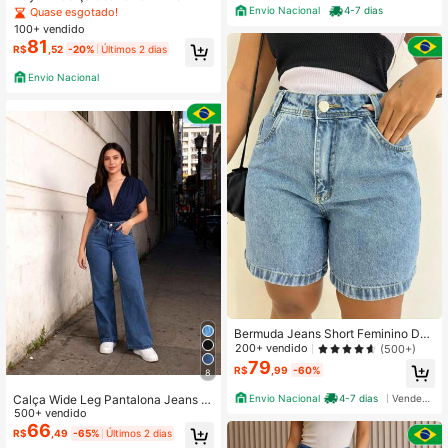
e Leg com Bolsos e Recorte Look S
Envio Nacional
4-7 dias
Quase esgotado!
ão João Rodeio, Entrega Local Bras
100+ vendido
il
81
R$
,52
-20%
Últimos 2 dias
Envio Nacional
Bermuda Jeans Short Feminino Den
im Básico Com Bolso Melhor Qualid
200+ vendido
(500+)
ade
79
R$
,99
-60%
8
Envio Nacional
4-7 dias
Vendedor Indicado
Calça Wide Leg Pantalona Jeans F
eminina Cintura Alta Levanta Bumb
500+ vendido
um
66
R$
,49
-65%
Últimos 2 dias