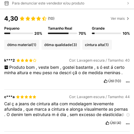
Para denunciar este vendedor e/ou produto
4,30
(10)
Ver mais
Pequeno
Tamanho Real
Grande
20%
70%
10%
ótimo material
(1)
ótima qualidade
(3)
cintura alta
(1)
k***2
Cor: Lavagem escura / Tamanho: 40
Produto
bom
,
veste
bem
,
gostei
bastante
,
s
ó
est
á
certo
minha
altura
e
meu
peso
na
descri
çã
o
de
medida
meninas
.
Útil
(10)
c***a
Cor: Lavagem escura / Tamanho: 44
Cal
ç
a
jeans
de
cintura
alta
com
modelagem
levemente
afunilada
,
que
marca
a
cintura
e
alonga
visualmente
as
pernas
.
O
denim
tem
estrutura
m
é
dia
,
sem
excesso
de
elasticidade
,
garantindo
um
caimento
mais
elegante
e
mantendo
bem
a
Útil
(4)
forma
da
pe
ç
a
.
A
frente
é
limpa
,
com
bolsos
cl
á
ssicos
.
É
uma
pe
ç
a
vers
á
til
,
que
funciona
bem
com
camisas
,
blazers