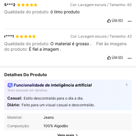
ou
t
-
shirts
,
combinando
com
sand
á
lias
,
scarpins
ou
5***2
Cor: Lavagem escura / Tamanho: 40
mocassins
.
Ponto
de
aten
çã
o
:
observar
as
medidas
de
Qualidade do produto:
ó
timo
produto
cintura
e
quadril
para
garantir
o
melhor
caimento
.
Útil
(0)
r***1
Cor: Lavagem escura / Tamanho: 42
Qualidade do produto:
O
material
é
grosso
.
Fiel às imagens
do produto:
É
fiel
a
imagem
.
Útil
(0)
Detalhes Do Produto
Funcionalidade de inteligência artificial
Texto baseado em detalhes
Casual:
Estilo descontraído para o dia a dia.
Diário:
Feito para um visual casual e descontraído.
10K Seguidores
4,88
Material:
Jeans
Composição:
100% Algodão
10K Seguidores
4,88
Veja mais