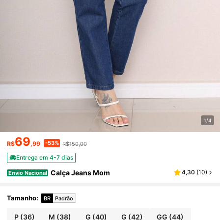
1/4
69
-53%
R$
,99
R$150,00
Entrega em 4-7 dias
Calça Jeans Mom
4,30
(
10
)
Envio Nacional
Tamanho
:
BR
Padrão
P
(36)
M
(38)
G
(40)
G
(42)
GG
(44)