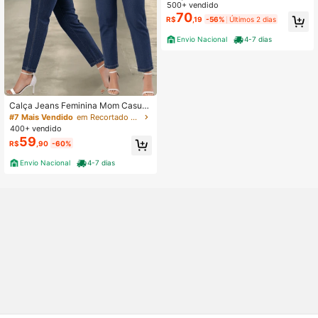
rizada Tecido Grosso Premium Barr
500+ vendido
a virada cintura alta modeladora ele
70
R$
,19
-56%
Últimos 2 dias
gante
Envio Nacional
4-7 dias
Calça Jeans Feminina Mom Casual
Escura Cos Alto Com Bolso Frontal
#7 Mais Vendido
em Recortado Jeans Feminino
400+ vendido
59
R$
,90
-60%
Envio Nacional
4-7 dias