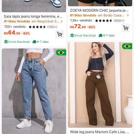
ZOEYA MODERN CHIC jaqueta jean
s feminina casaco blusa casaco bul
#1 Mais Vendido
em Botão Casacos Femininos Jeans
Saia lápis jeans longa feminina, esti
sas feminina de frio manga longa 0
1,6k+ vendido
lo casual com fendas laterais, bolso
(500+)
#1 Mais Vendido
em Respirável Saias Femininas Jeans
063
s e fechamento com zíper e botão,
72
700+ vendido
(100+)
R$
,99
-82%
perfeita para looks do dia a dia.
64
R$
,00
-62%
Envio Nacional
4-7 dias
Envio Nacional
4-7 dias
Wide leg jeans Marrom Cafe Lisa, q