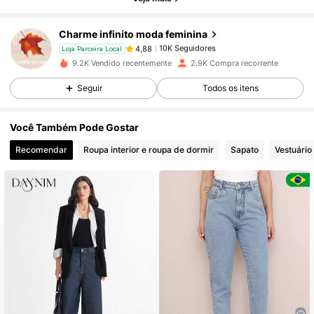
Charme infinito moda feminina
10K Seguidores
4,88
b***0
pago
1 dia atrás
Loja Parceira Local
9.2K Vendido recentemente
2.9K Compra recorrente
10K Seguidores
4,88
Seguir
Todos os itens
Você Também Pode Gostar
10K Seguidores
4,88
Recomendar
Roupa interior e roupa de dormir
Sapato
Vestuário
10K Seguidores
4,88
10K Seguidores
4,88
10K Seguidores
4,88