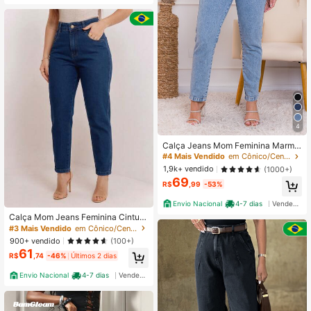
4
Calça Jeans Mom Feminina Marmo
rizada Tecido Grosso Premium
#4 Mais Vendido
em Cônico/Cenoura Jeans Feminino
1,9k+ vendido
(1000+)
69
R$
,99
-53%
Envio Nacional
4-7 dias
Vendedor Indicado
Calça Mom Jeans Feminina Cintura
Alta Azul Tecido Premium Encorpad
#3 Mais Vendido
em Cônico/Cenoura Jeans Feminino
o 100% Algodão
900+ vendido
(100+)
61
R$
,74
-46%
Últimos 2 dias
Envio Nacional
4-7 dias
Vendedor Indicado