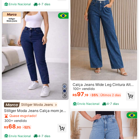
Envio Nacional
4-7 dias
Calça Jeans Wide Leg Cintura Alta
risca de Giz - Casual e Sofisticada
100+ vendido
- Jeans Premium
97
R$
,19
-35%
Últimos 2 dias
Envio Nacional
4-7 dias
Stillger Moda Jeans
Stillger Moda Jeans Calça mom jea
ns feminina casual de perna reta 10
Quase esgotado!
0% Algodão
300+ vendido
68
R$
,90
-52%
Envio Nacional
4-7 dias