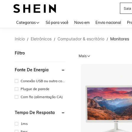
Calç
Use up 
Categorias
Só para você
Novo em
Envio nacional
Pr
Início
Eletrônicos
Computador & escritório
Monitores
/
/
/
Filtro
Mais
Fonte De Energia
Conexão USB ou outra con
exão de energia CC
Plugue de parede
Com fio (alimentação CA)
Tempo De Resposta
1ms
5ms