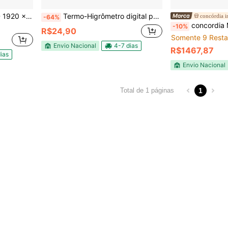
Monitor Tronos 24" Full HD 1920 x 1080 75Hz 5ms 24WR-75FHD
Termo-Higrômetro digital para medição de umidade e temperatura LCD com Sensor Externo
concórdia i
-64%
concordia Monitor Touch Screen Concórdia 15 Polegadas LED Preto Tela
-10%
R$24,90
Somente 9 Resta
Envio Nacional
4-7 dias
R$1467,87
ias
Envio Nacional
1
Total de 1 páginas