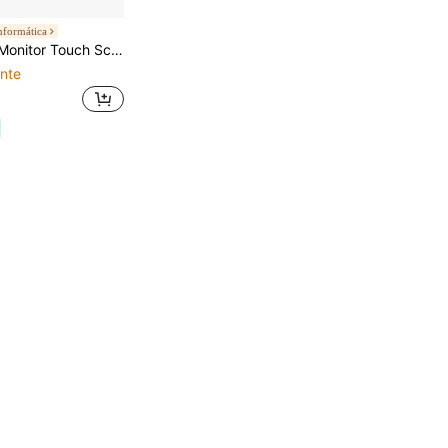
nformática
 Sensível ao Toque VGA USB para PDV Caixa Comércio Automação Comercial Display Compacto Alta Durabilidade
nte