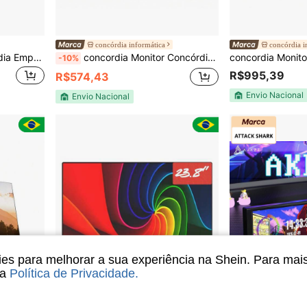
concórdia informática
concórdia i
concordia Monitor Concórdia Empresarial E238 24" 100hz Led Full Hd Vesa SRGB 100% Branco
concordia Monitor Concórdia Empresarial H238L 24" IPS Full HD 100Hz DisplayPort VESA sRGB 100%
-10%
R$995,39
R$574,43
Envio Nacional
Envio Nacional
s para melhorar a sua experiência na Shein. Para mai
sa
Política de Privacidade
.