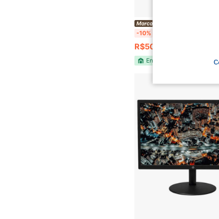
concórdia informática
concordia Monitor Concórdia Empresarial E217 21,5" IPS Full HD 
-10%
R$504,86
Envio Nacional
C