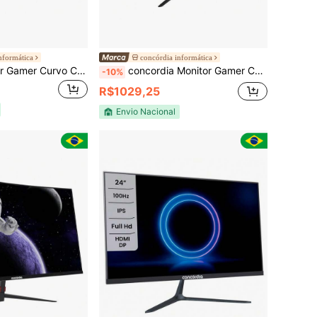
nformática
concórdia informática
concordia Monitor Gamer Curvo Concórdia 27 Polegadas CZ270F 100Hz Full HD LED sRGB 99% VGA Preto
concordia Monitor Gamer Concórdia 27" 2K WQHD 165Hz 1ms FreeSync Premium HDR10 DisplayPort
-10%
R$1029,25
Envio Nacional