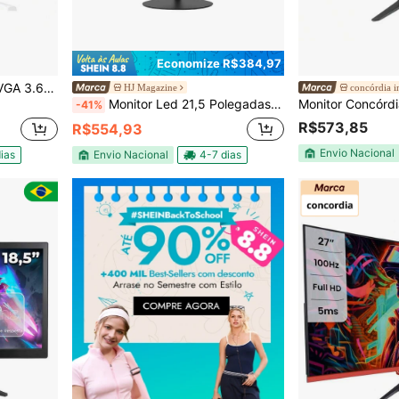
Economize R$384,97
Monitor 19' HD LED 60hz VGA 3.6ms Branco - MYMAX
HJ Magazine
concórdia i
Monitor Led 21,5 Polegadas Ultrafino Alltek MNT-ATK125 Full HD Painel VA 100Hz 5MS sem Ghosting e Atrasos Imagens Fluidas e Vibrantes
-41%
R$573,85
R$554,93
Envio Nacional
ias
Envio Nacional
4-7 dias