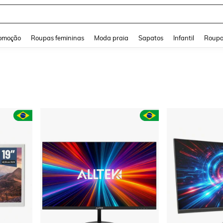
a Jeans Feminina
and down arrow keys to navigate search Buscas recentes and Pesquisar e Encontr
omoção
Roupas femininas
Moda praia
Sapatos
Infantil
Roupa