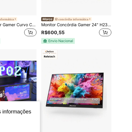
nformática
concórdia informática
concordia Monitor Gamer Curvo Concórdia 27" Full HD 165Hz LED FreeSync Premium sRGB 99% DisplayPort
Monitor Concórdia Gamer 24" H238D 100hz IPS Led Full Hd DP Vesa SRGB 100% FreeSync Bivolt
R$600,55
Envio Nacional
s informações