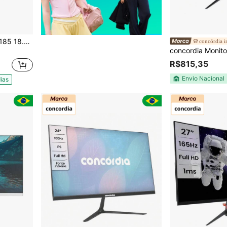
Monitor LED MnBox D-MN185 18.5" 1366X768 5ms Cor Preto
concórdia i
R$815,35
Envio Nacional
ias