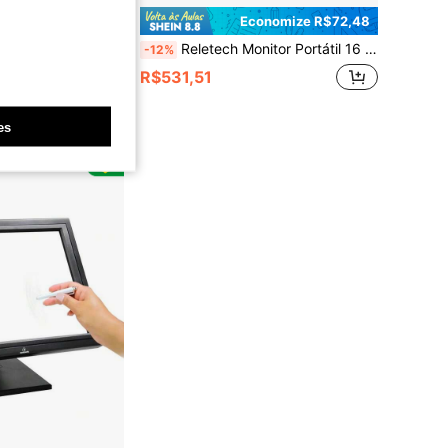
conomize R$73,40
Economize R$72,48
Reletech Monitor Portátil 16 Polegadas 1200P USB-C Ultra-Fino Tela IPS para Viagem, Compatível com Laptop, PC, Switch, Monitor de Jogos
FINER DIRECT
-12%
e Temperatura do Computador, CPU, GPU, Dados de RAM, Instalação Ajustável para Qualquer Configuração de Computador
R$531,51
nte
es