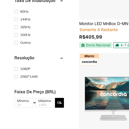
Taxa De Atualização
60Hz
144Hz
165Hz
Somente 4 Restante
100Hz
R$405,99
Outros
Envio Nacional
4-7 d
Resolução
1080P
2560*1440
Faixa De Preço (BRL)
Mínimo:
Máximo:
Ok