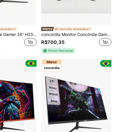
nformática
concórdia informática
Monitor Concórdia Gamer 24" H238G 144hz IPS Led Full Hd Com Vesa SRGB 100%
concordia Monitor Concórdia Gamer Curvo CZ238F 23.8 100hz LED Full HD SRGB 99%
R$700,35
Envio Nacional