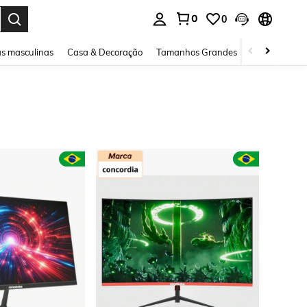
0
0
ar. Press Enter to select.
s masculinas
Casa & Decoração
Tamanhos Grandes
Joias e acessó