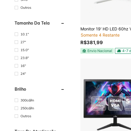
Outros
Tamanho Da Tela
10.1"
Somente 4 Restante
R$381,99
27"
15.0"
Envio Nacional
4-7 d
23.8"
16"
24"
Brilho
300cd/m
250cd/m
Outros