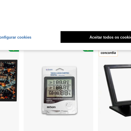
E
Monitor Draxen 23.8" Full Hd 180Hz Ips 1ms borderless Preto
MAGIC-RE
100Hz VGA VESA sRGB 100%
ATTACK SHARK A.JAZZ AKP02 Monitor de Computador Mini de 9,2 Polegadas, Exib
-20%
Somente 2 Restante
Somente 8 Resta
R$931,99
R$293,59
Envio Nacional
4-7 dias
onfigurar cookies
Aceitar todos os cooki