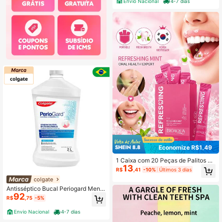
Envio Nacional
4-7 dias
Economize R$1,49
1 Caixa com 20 Peças de Palitos de
13
Enxaguante Bucal de Cereja e Ment
R$
,41
-10%
Últimos 3 dias
a, Cuidados Orais Portáteis, Hálito F
colgate
resco, Limpeza Profunda, Ajuda a R
emover Manchas nos Dentes, Redu
Antisséptico Bucal Periogard Menta
z o Mau Hálito, Sabor Suave, Adeq
92
Refil 2L 0,12% - Colgate
R$
,75
-5%
uado para Limpeza Oral Diária em V
iagens
Envio Nacional
4-7 dias