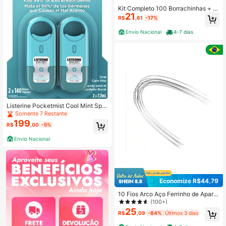
Kit Completo 100 Borrachinhas + A
21
plicador Aparelho Ortodôntico Supe
R$
,61
-17%
r Promoção
Envio Nacional
4-7 dias
Listerine Pocketmist Cool Mint Spra
y - 2 Und
Somente 7 Restante
199
R$
,00
-5%
Envio Nacional
Economize R$44,79
10 Fios Arco Aço Ferrinho de Aparel
ho Ortodôntico Prata Niti Tradiciona
(100+)
l Original
25
R$
,09
-64%
Últimos 3 dias