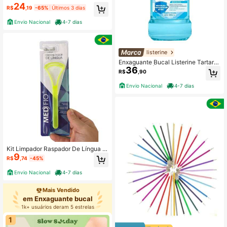
30 Tirinhas (15 Pares)
24
R$
,19
-65%
Últimos 3 dias
Envio Nacional
4-7 dias
listerine
Enxaguante Bucal Listerine Tartar C
36
ontrol Zero Álcool 500ml
R$
,90
Envio Nacional
4-7 dias
Kit Limpador Raspador De Língua C
9
ores Sortidas 1,3,5 Unidades Higien
R$
,74
-45%
e Bucal MedFio
Envio Nacional
4-7 dias
Mais Vendido
em Enxaguante bucal
1k+ usuários deram 5 estrelas
1