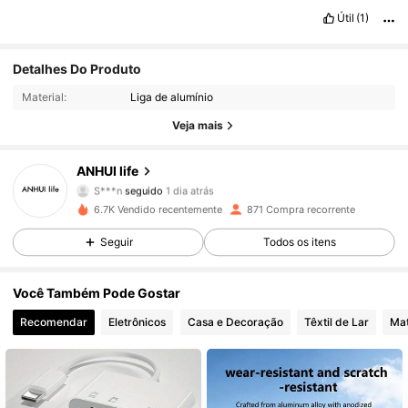
Útil
(1)
1.4K Seguidores
4,83
Detalhes Do Produto
Material:
Liga de alumínio
1.4K Seguidores
4,83
Veja mais
1.4K Seguidores
4,83
ANHUI life
S***n
seguido
1 dia atrás
1.4K Seguidores
4,83
6.7K Vendido recentemente
871 Compra recorrente
Seguir
Todos os itens
1.4K Seguidores
4,83
Você Também Pode Gostar
1.4K Seguidores
4,83
Recomendar
Eletrônicos
Casa e Decoração
Têxtil de Lar
Mat
1.4K Seguidores
4,83
1.4K Seguidores
4,83