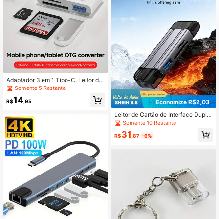
1.4K Seguidores
4,83
1.4K Seguidores
4,83
1.4K Seguidores
4,83
Adaptador 3 em 1 Tipo-C, Leitor de
Cartão TF/CF/SD, USB-C, Compatí
Somente 5 Restante
vel com Macbook, OTG, Gravador d
14
e Cartão de Memória Compact Flas
R$
,95
Economize R$2,03
h
Leitor de Cartão de Interface Dupla
de Alta Velocidade, USB-A & Tipo-
Somente 10 Restante
C, Adaptador Multifuncional SD/TF,
31
Compatível com Todos os Dispositi
R$
,87
-6%
vos