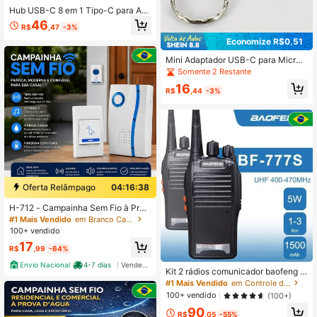
Hub USB-C 8 em 1 Tipo-C para Ad
aptador HDTV 4K com Ethernet RJ
46
R$
,47
-3%
45 de 100M, Leitor de Cartão SD/T
F, Carregador Rápido para Telefon
Economize R$0,51
e, Laptop MBook, PC
Mini Adaptador USB-C para Micro
SD/Cartão TF com Suporte OTG - A
Somente 2 Restante
daptador de Transferência de Dado
16
s de Alta Velocidade Compatível co
R$
,44
-3%
m Laptops, Tablets e Smartphones,
Adaptador de Cartão Micro SD para
USB
Oferta Relâmpago
04:16:38
H-712 - Campainha Sem Fio à Prov
a D'água com 32 Toques
#1 Mais Vendido
em Branco Campainha
100+ vendido
17
R$
,99
-64%
Envio Nacional
4-7 dias
Vendedor Indicado
Kit 2 rádios comunicador baofeng A
lcance 12 Km 16 Canal BF 777S Pro
#1 Mais Vendido
em Controle de acesso
fissional recarregável rádio seguran
100+ vendido
(100+)
ça envio imediato
90
R$
,05
-55%