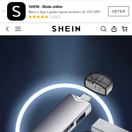
SHEIN - Moda online
×
OBTER
Baixe o App e ganhe cupom exclusivo de 15% OFF!
(2,847)