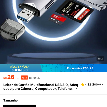
1/12
Economize R$3,29
26
-11%
R$
,66
R$29,95
Leitor de Cartão Multifuncional USB 3.0, Adeq
4,82
(
100+
)
uado para Câmera, Computador, Telefone
Celular, Leitor de Cartão SD/TF de Alta Vel
ocidade Tipo-C 6 em 1
Tamanho