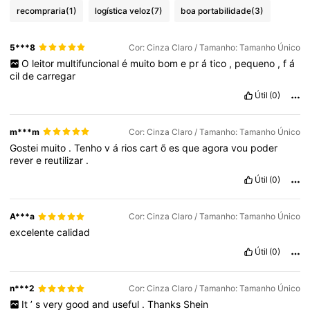
recompraria
(1)
logística veloz
(7)
boa portabilidade
(3)
5***8
Cor: Cinza Claro / Tamanho: Tamanho Único
O
leitor
multifuncional
é
muito
bom
e
pr
á
tico
,
pequeno
,
f
á
cil
de
carregar
Útil
(0)
m***m
Cor: Cinza Claro / Tamanho: Tamanho Único
Gostei
muito
.
Tenho
v
á
rios
cart
õ
es
que
agora
vou
poder
rever
e
reutilizar
.
Útil
(0)
A***a
Cor: Cinza Claro / Tamanho: Tamanho Único
excelente
calidad
Útil
(0)
n***2
Cor: Cinza Claro / Tamanho: Tamanho Único
It
’
s
very
good
and
useful
.
Thanks
Shein