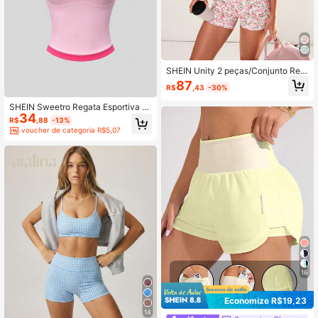
SHEIN Unity 2 peças/Conjunto Reg
ata e Shorts Esportivos com Estamp
87
R$
,43
-30%
a Floral Feminina, Conjunto de Rou
pas para Yoga, Fitness e Exercícios
SHEIN Sweetro Regata Esportiva c
34
om Decote Quadrado e Acabament
R$
,88
-13%
o em Contraste
voucher de categoria R$5,07
16
Economize R$19,23
14