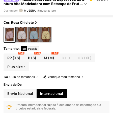
ntura Alta Modeladora com Estampa de Frut
as, Apenas para Esportes, Treinos, Academi
Design por
MUSERA
@muserastore
a, Pilates, Fitness, Uso Diário, Casual e Fofo
Cor: Rosa Chiclete
Tamanho
:
BR
Padrão
7 left
9 left
1 left
PP
(XS)
P
(S)
M
(M)
G
(L)
GG
(XL)
Plus size
Guia de tamanhos
Verifique meu tamanho
Enviado De
Envio Nacional
Internacional
Produto Internacional sujeito à declaração de importação e a
tributos estaduais e federais.