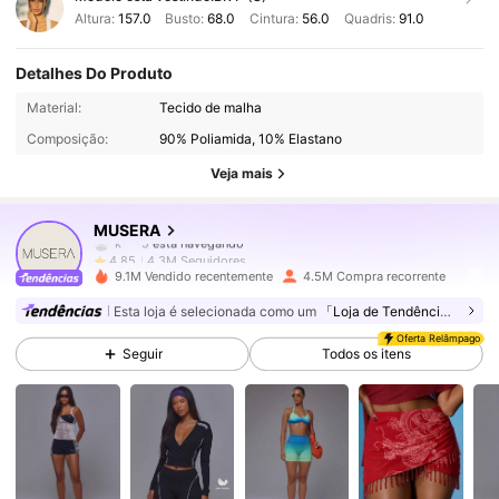
Altura:
157.0
Busto:
68.0
Cintura:
56.0
Quadris:
91.0
Detalhes Do Produto
4.3M Seguidores
4,85
Material:
Tecido de malha
Composição:
90% Poliamida, 10% Elastano
4.3M Seguidores
4,85
Veja mais
4.3M Seguidores
4,85
MUSERA
4.3M Seguidores
4,85
g***1
seguido
8 horas atrás
9.1M Vendido recentemente
4.5M Compra recorrente
4.3M Seguidores
4,85
Esta loja é selecionada como um
「Loja de Tendências」
Oferta Relâmpago
Seguir
Todos os itens
4.3M Seguidores
4,85
4.3M Seguidores
4,85
4.3M Seguidores
4,85