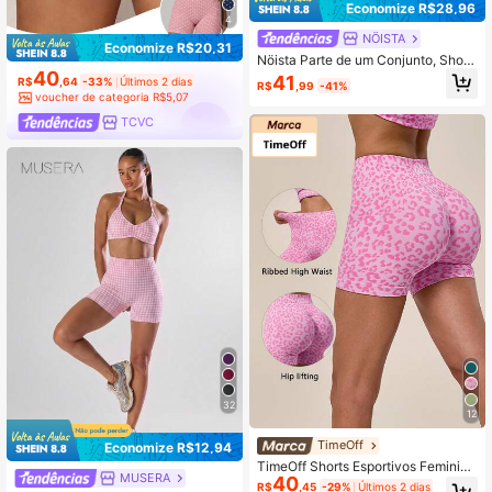
Economize R$28,96
4
NÖISTA
Economize R$20,31
Nöista Parte de um Conjunto, Short
s Esportivos com Estampa de Grand
40
41
R$
,64
-33%
Últimos 2 dias
R$
,99
-41%
es Bolinhas nas Cores Azul e Lilás,
voucher de categoria R$5,07
Cós Cruzado. Academia
TCVC
32
12
TimeOff
Economize R$12,94
TimeOff Shorts Esportivos Feminino
MUSERA
40
1 Peça com Estampa de Onça, Sem
R$
,45
-29%
Últimos 2 dias