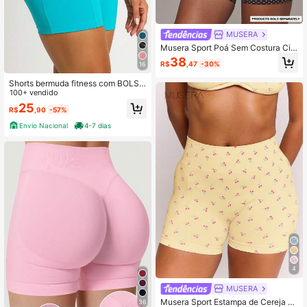
MUSERA
Musera Sport Poá Sem Costura Cin
tura Alta Esculpe Ativo Esporte Trei
38
R$
,47
-30%
16
no Academia Fofo Pilates Fitness Di
ário
Shorts bermuda fitness com BOLSO
cintura alta para academia ciclismo
100+ vendido
ginastica e atividade ar livre
25
R$
,90
-57%
Envio Nacional
4-7 dias
4
MUSERA
Musera Sport Estampa de Cereja S
36