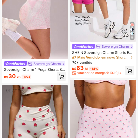
16
Sovereign Charm
SHEIN Sovereign Charm Shorts Esp
ortivos de Cintura Larga com Dupla
#7 Mais Vendido
em novo Shorts esportivos femininos
Camada em Cor Sólida
70+ vendido
Sovereign Charm
63
R$
,81
-14%
Sovereign Charm 1 Peça Shorts Bá
voucher de categoria R$10,14
sicos Sem Costura Resistentes à U
30
R$
,20
-45%
midade com Estampa de Onça e Co
res Contrastantes, Adequado para F
itness/Yoga