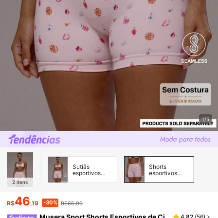
1/5
Sutiãs
Shorts
esportivos
esportivos
femininos
femininos
2
itens
46
-30%
R$
,19
R$65,99
Musera Sport Shorts Esportivos de Ci
4,82
(
56
)