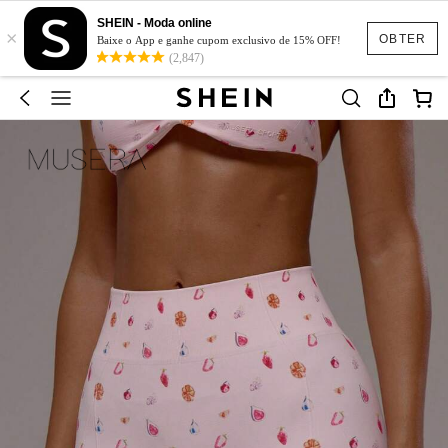
SHEIN - Moda online
×
OBTER
Baixe o App e ganhe cupom exclusivo de 15% OFF!
(2,847)