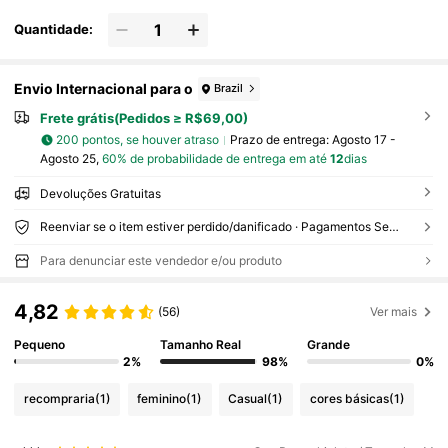
Quantidade:
Envio Internacional para o
Brazil
Frete grátis(Pedidos ≥ R$69,00)
200 pontos, se houver atraso
Prazo de entrega:
Agosto 17 -
Agosto 25,
60% de probabilidade de entrega em até
12
dias
Devoluções Gratuitas
Reenviar se o item estiver perdido/danificado · Pagamentos Seguros · Proteção de privacidade
Para denunciar este vendedor e/ou produto
4,82
(56)
Ver mais
Pequeno
Tamanho Real
Grande
2%
98%
0%
recompraria
(1)
feminino
(1)
Casual
(1)
cores básicas
(1)