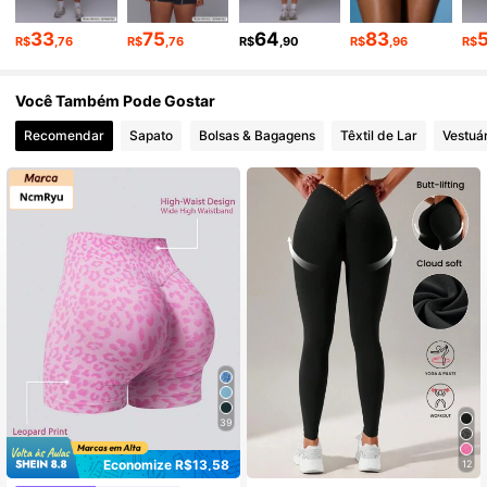
4.3M Seguidores
4,85
33
75
64
83
R$
,76
R$
,76
R$
,90
R$
,96
R$
4.3M Seguidores
4,85
Você Também Pode Gostar
Recomendar
Sapato
Bolsas & Bagagens
Têxtil de Lar
Vestuá
4.3M Seguidores
4,85
39
Economize R$13,58
12