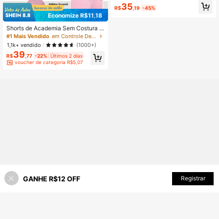
em Costura Cintura Alta Esculpe Ati
35
R$
,19
-45%
vo Esporte Treino Academia Fofo Pi
Economize R$11,18
lates Fitness Diário
Shorts de Academia Sem Costura C
intura Alta Levanta Bumbum para M
#1 Mais Vendido
em Controle De Barriga Shorts esportivos femininos
ulheres, Controle de Barriga Sem C
1,1k+ vendido
(1000+)
ostura Frontal à Prova de Agacham
39
ento Elasticidade 4 Direções Shorts
R$
,77
-22%
Últimos 2 dias
de Yoga Biker, Esportes
voucher de categoria R$5,07
GANHE R$12 OFF
Registrar
30% OFF!
ADICIONAR AO CARRINHO