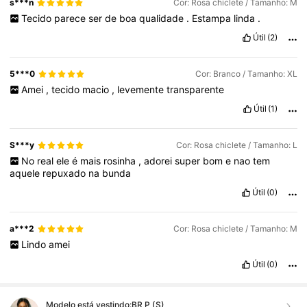
s***n
Cor: Rosa chiclete / Tamanho: M
Tecido
parece
ser
de
boa
qualidade
.
Estampa
linda
.
Útil
(2)
5***0
Cor: Branco / Tamanho: XL
Amei
,
tecido
macio
,
levemente
transparente
Útil
(1)
S***y
Cor: Rosa chiclete / Tamanho: L
No
real
ele
é
mais
rosinha
,
adorei
super
bom
e
nao
tem
aquele
repuxado
na
bunda
Útil
(0)
a***2
Cor: Rosa chiclete / Tamanho: M
Lindo
amei
Útil
(0)
Modelo está vestindo:
BR P (S)