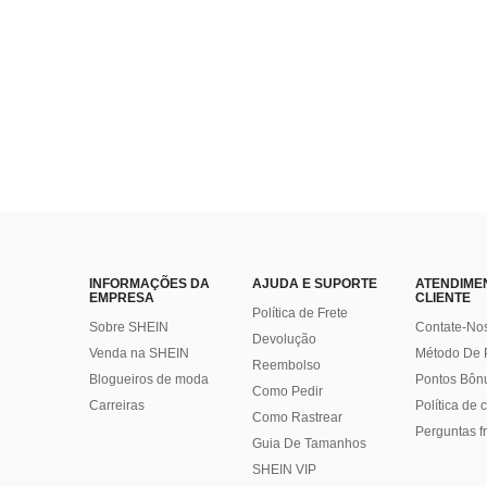
INFORMAÇÕES DA
AJUDA E SUPORTE
ATENDIME
EMPRESA
CLIENTE
Política de Frete
Sobre SHEIN
Contate-No
Devolução
Venda na SHEIN
Método De
Reembolso
Blogueiros de moda
Pontos Bôn
Como Pedir
Carreiras
Política de
Como Rastrear
Perguntas f
Guia De Tamanhos
SHEIN VIP