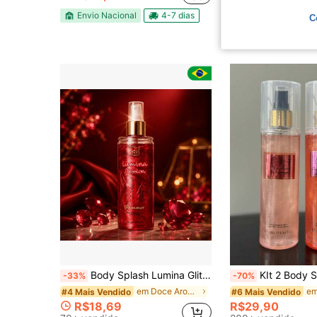
Envio Nacional
4-7 dias
Envio Nacional
C
Body Splash Lumina Glitter SOUL 200ml Perfume Fixação Brilho Cosmeticos
KIt 2 Body Splash 
-33%
-70%
em Doce Aroma Perfume
#4 Mais Vendido
#6 Mais Vendido
R$18,69
R$29,90