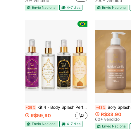
70+ vendido
200+ vendido
Envio Nacional
4-7 dias
Envio Nacional
Kit 4 - Body Splash Perfume Colônia Fragrância Arábica - Perolado Soul Cosméticos 200ml alta fixação
Bory Splash + Hidratantes Corporais Feminino | Perf
-25%
-43%
R$33,90
R$59,90
60+ vendido
Envio Nacional
4-7 dias
Envio Nacional