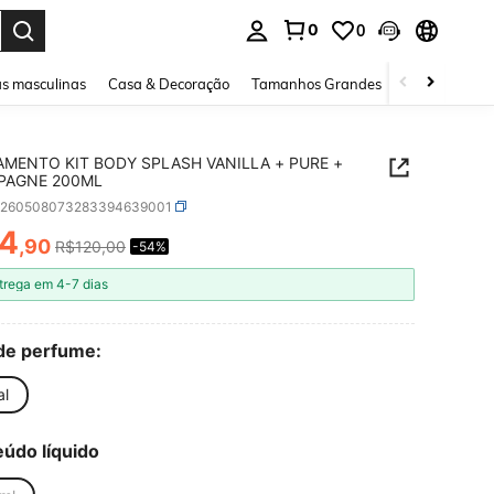
0
0
ar. Press Enter to select.
s masculinas
Casa & Decoração
Tamanhos Grandes
Joias e acessó
MENTO KIT BODY SPLASH VANILLA + PURE +
PAGNE 200ML
b260508073283394639001
4
,90
R$120,00
-54%
ICE AND AVAILABILITY
trega em 4-7 dias
de perfume:
al
údo líquido