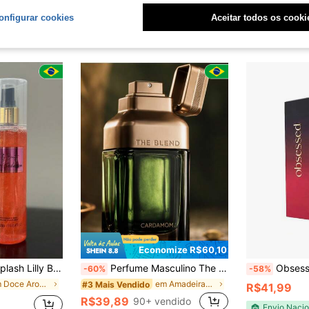
R$21,42
100+ vendido
4-7 dias
Envio Nacio
onfigurar cookies
Aceitar todos os cooki
Envio Nacional
4-7 dias
Economize R$60,10
Lilly Beauty 250ml
Perfume Masculino The Blend 100ml
Obsessed Vermel
-60%
-58%
em Doce Aroma Perfume
em Amadeirado e Terroso Perfume
#3 Mais Vendido
R$41,99
R$39,89
90+ vendido
Envio Nacio