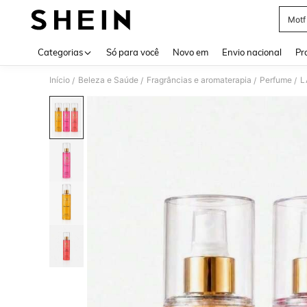
Motf
Use up 
Categorias
Só para você
Novo em
Envio nacional
Pr
Início
Beleza e Saúde
Fragrâncias e aromaterapia
Perfume
L
/
/
/
/