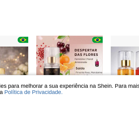
s para melhorar a sua experiência na Shein. Para mai
sa
Política de Privacidade
.
Economize R$35,11
 Florat Rose Feminino 200ml
Body Splash Colônia Inspirado em Perfume Árabe 200ml - Miss Care by Miss Rôse - Com Vitamina E (Escolha sua Fragrância) - Despertar das Flores
KIt 3 Body
-62%
-55%
em Multi Aromas Perfume
#2 Mais Vendido
R$44,90
ndido
6