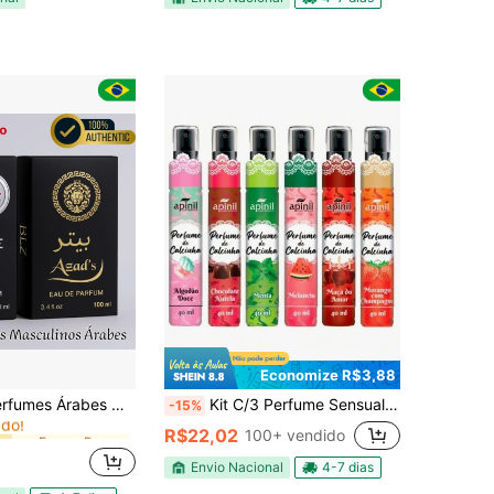
Economize R$3,88
em Fresco Perfume
do
rabes Masculinos Ref Importada 100ML
Kit C/3 Perfume Sensual Aromático em Spray 40 mL - Apinil Festa Junina
-15%
do!
em Fresco Perfume
em Fresco Perfume
do
do
R$22,02
100+ vendido
do!
do!
em Fresco Perfume
do
Envio Nacional
4-7 dias
do!