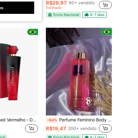
R$29,97
90+ vendido
nal
4-7 dias
Estimado
es
Envio Nacional
4-7 dias
ho - Deo Colônia Marcante e Sedutora
Perfume Feminino Body Splash Com Glitter 250ML VS
-64%
R$19,47
200+ vendido
nal
Envio Nacional
4-7 dias