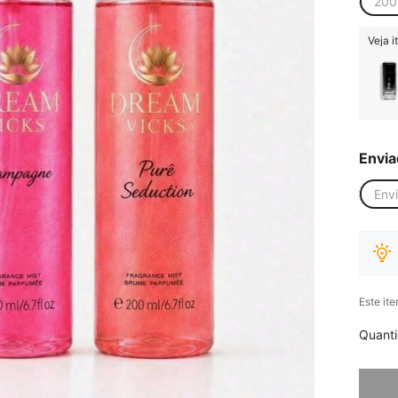
200
Veja 
Envia
Env
Este it
Quant
Desculp