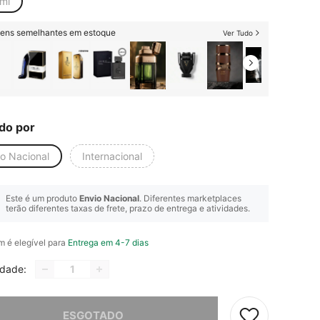
ml
itens semelhantes em estoque
Ver Tudo
do por
io Nacional
Internacional
Este é um produto
Envio Nacional
. Diferentes marketplaces
terão diferentes taxas de frete, prazo de entrega e atividades.
em é elegível para
Entrega em 4-7 dias
idade:
e, este produto está esgotado.
ESGOTADO