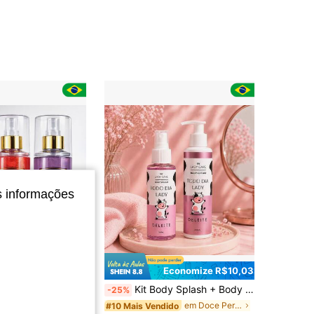
s informações
Economize R$10,03
 Splash Lilly Beauty 210ml
Kit Body Splash + Body Cream Todo Dia Lady Deleite Lady Care Hidratação e Perfume Corporal
-25%
em Doce Perfume
#10 Mais Vendido
0+ vendido