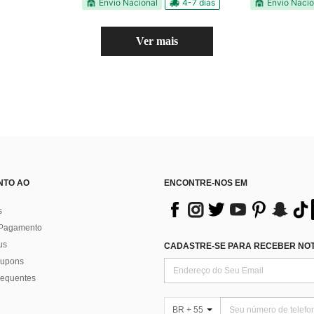
Envio Nacional
4-7 dias
Envio Nacio
Ver mais
NTO AO
ENCONTRE-NOS EM
s
 Pagamento
us
CADASTRE-SE PARA RECEBER NOTÍ
 cupons
requentes
BR + 55