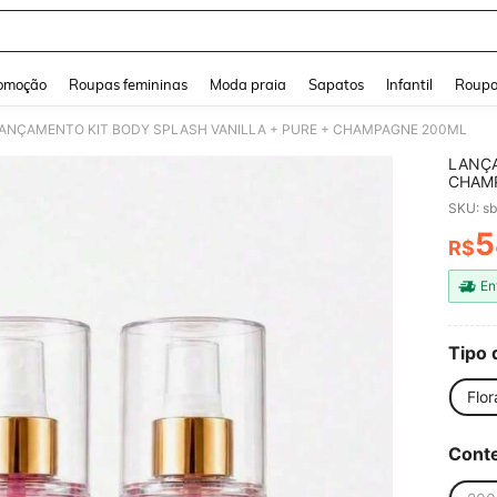
and down arrow keys to navigate search Buscas recentes and Pesquisar e Encontr
omoção
Roupas femininas
Moda praia
Sapatos
Infantil
Roupa
ANÇAMENTO KIT BODY SPLASH VANILLA + PURE + CHAMPAGNE 200ML
LANÇA
CHAM
SKU: s
5
R$
PR
En
Tipo 
Flor
Conte