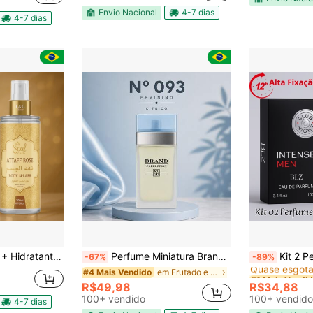
Envio Nacional
4-7 dias
4-7 dias
#1 Mais Vendi
ume Colônia Corporal Soul Cosméticos Cheirosíssimo
Perfume Miniatura Brand Collection Nº 093 25ml
Kit 2 Perfumes Á
-67%
-89%
Quase esgota
em Frutado e Cítrico Perfume
#4 Mais Vendido
#1 Mais Vendi
#1 Mais Vendi
Quase esgota
Quase esgota
R$49,98
R$34,88
#1 Mais Vendi
100+ vendido
100+ vendido
4-7 dias
Quase esgota