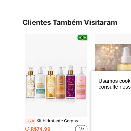
Clientes Também Visitaram
Usamos cookie
consulte nos
Kit Hidratante Corporal + Body Splash Feminino 200ml Longa Duração Presente soul cosmeticos
Body Splash Encanto Lilli +
-17%
-43%
R$74,99
R$16,99
50+ ve