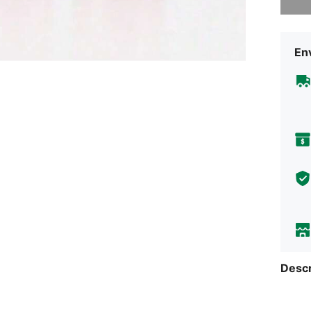
Env
Descr