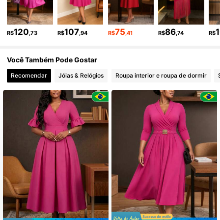
13K Seguidores
4,77
120
107
75
86
R$
,73
R$
,94
R$
,41
R$
,74
R$
Você Também Pode Gostar
13K Seguidores
4,77
Recomendar
Jóias & Relógios
Roupa interior e roupa de dormir
13K Seguidores
4,77
13K Seguidores
4,77
13K Seguidores
4,77