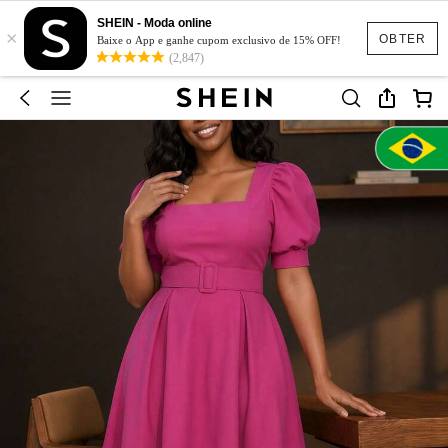
SHEIN - Moda online
×
OBTER
Baixe o App e ganhe cupom exclusivo de 15% OFF!
(2,847)