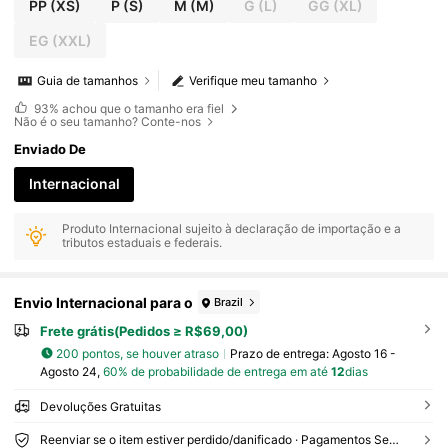
cos, Tecido Respirável e Leve Adequado para Pri
PP
(XS)
P
(S)
M
(M)
G
(L)
GG
(XL)
mavera/Verão, Escritório, Local de Trabalho, Ves
tido Minimalista Elegante de Cor Sólida de Com
EG
(XXL)
primento Médio, Cinto de Tecido, Adequado par
a Casamento, Escritório, Diário, Casual, Local de
Guia de tamanhos
Verifique meu tamanho
Trabalho, Primavera/Outono
93%
achou que o tamanho era fiel
Não é o seu tamanho? Conte-nos
Enviado De
Internacional
Produto Internacional sujeito à declaração de importação e a
tributos estaduais e federais.
Envio Internacional para o
Brazil
Frete grátis(Pedidos ≥ R$69,00)
200 pontos, se houver atraso
Prazo de entrega:
Agosto 16 -
Agosto 24,
60% de probabilidade de entrega em até
12
dias
Devoluções Gratuitas
Reenviar se o item estiver perdido/danificado · Pagamentos Seguros · Proteção de privacidade