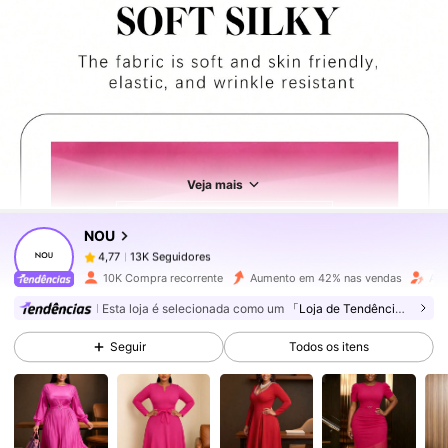
13K Seguidores
4,77
13K Seguidores
4,77
Veja mais
NOU
13K Seguidores
4,77
a***a
pago
1 dia atrás
10K Compra recorrente
Aumento em 42% nas vendas
Aum
13K Seguidores
4,77
Esta loja é selecionada como um
「Loja de Tendências」
Seguir
Todos os itens
13K Seguidores
4,77
13K Seguidores
4,77