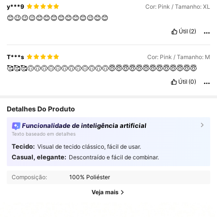
y***9
Cor: Pink / Tamanho: XL
😊😉😉😉😊😊😊😊😊😊😊😉😊😊
Útil
(2)
T***s
Cor: Pink / Tamanho: M
🥰🥰🥰🙃🙃🙃🙃🙃🙃🙃🙃🙃🙃🙃🙃😇😇😇😇😇😇😇😇😇😇😇😇😇
Útil
(0)
Detalhes Do Produto
Funcionalidade de inteligência artificial
Texto baseado em detalhes
Tecido:
Visual de tecido clássico, fácil de usar.
Casual, elegante:
Descontraído e fácil de combinar.
Composição:
100% Poliéster
Veja mais