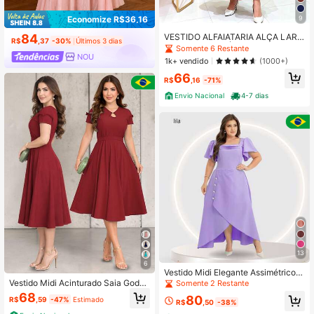
9
Economize R$36,16
VESTIDO ALFAIATARIA ALÇA LARG
84
R$
,37
-30%
Últimos 3 dias
A COM LAÇO CÓD 02 MODA EVAN
Somente 6 Restante
GÉLICA ( não acompanha camisa)
NOU
1k+ vendido
(1000+)
66
R$
,16
-71%
Envio Nacional
4-7 dias
13
6
Vestido Midi Elegante Assimétrico c
om Elástico nas Costas, com Mang
Vestido Midi Acinturado Saia Godê
Somente 2 Restante
a Bufante, Tecido Louis Twill – para
Elegante Tecido Leve Confortável
68
80
R$
,59
-47%
Estimado
Festas, Culto e Casamento
Manga com Babadinho Detalhe co
R$
,50
-38%
m Botão na Gola