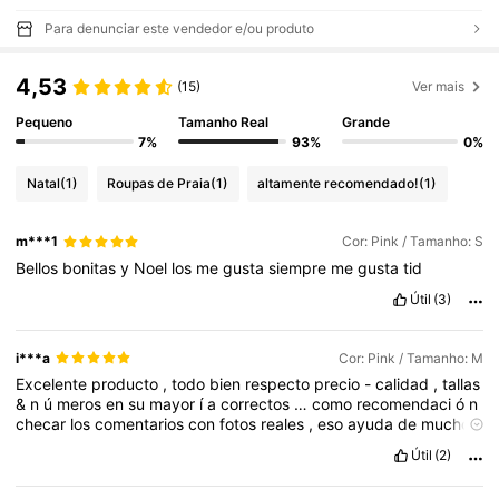
Para denunciar este vendedor e/ou produto
4,53
(15)
Ver mais
Pequeno
Tamanho Real
Grande
7%
93%
0%
Natal
(1)
Roupas de Praia
(1)
altamente recomendado!
(1)
m***1
Cor: Pink / Tamanho: S
Bellos
bonitas
y
Noel
los
me
gusta
siempre
me
gusta
tid
Útil
(3)
i***a
Cor: Pink / Tamanho: M
Excelente
producto
,
todo
bien
respecto
precio
-
calidad
,
tallas
&
n
ú
meros
en
su
mayor
í
a
correctos
…
como
recomendaci
ó
n
checar
los
comentarios
con
fotos
reales
,
eso
ayuda
de
mucho
,
llevo
m
á
s
de
un
a
ñ
o
pidiendo
en
shein
y
todo
bien
,
si
lo
Útil
(2)
recomiendo
!
Si
te
sirvi
ó
mi
comentario
reg
á
lame
un
like