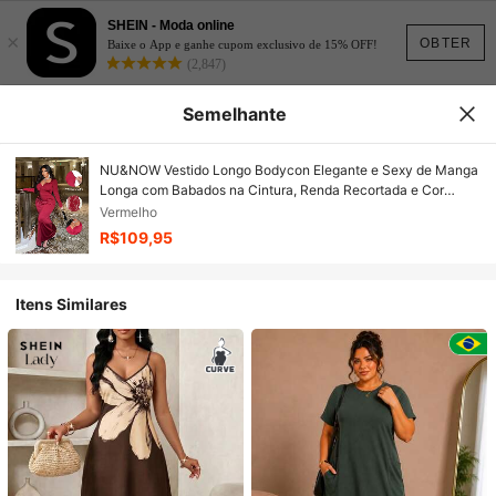
SHEIN - Moda online
×
OBTER
Baixe o App e ganhe cupom exclusivo de 15% OFF!
(2,847)
Semelhante
NU&NOW Vestido Longo Bodycon Elegante e Sexy de Manga
Longa com Babados na Cintura, Renda Recortada e Cor
Sólida, Vestido de Festa para Mulheres Plus Size
Vermelho
R$109,95
Itens Similares