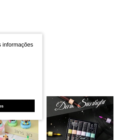
s informações
es