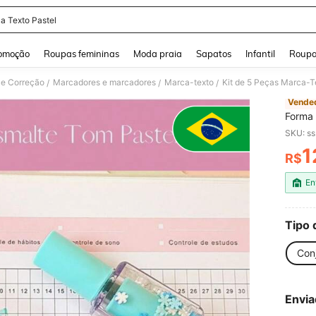
a Texto Pastel
and down arrow keys to navigate search Buscas recentes and Pesquisar e Encontr
omoção
Roupas femininas
Moda praia
Sapatos
Infantil
Roupa
 e Correção
Marcadores e marcadores
Marca-texto
Kit de 5 Peças Marca-T
/
/
/
Vended
Forma 
SKU: s
1
R$
PR
En
Tipo 
Con
Envia