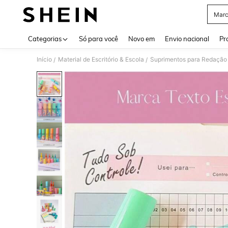
Marc
Use up 
Categorias
Só para você
Novo em
Envio nacional
Pr
Início
Material de Escritório & Escola
Suprimentos para Redação
/
/