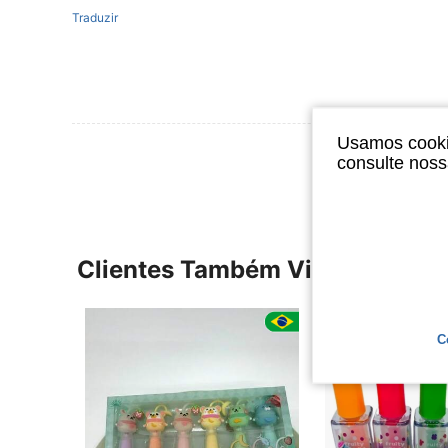
Traduzir
Usamos cookie
Ver Mais Ava
consulte nos
Clientes Também Visitaram
C