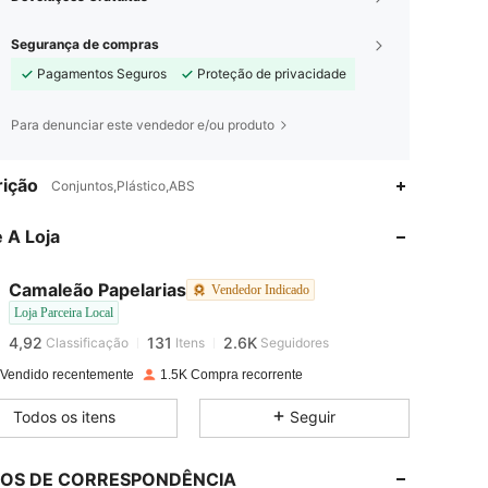
Segurança de compras
Pagamentos Seguros
Proteção de privacidade
Para denunciar este vendedor e/ou produto
ição
Conjuntos,Plástico,ABS
4,92
131
2.6K
 A Loja
4,92
131
2.6K
Camaleão Papelarias
Vendedor Indicado
Loja Parceira Local
4,92
131
2.6K
Classificação
Itens
Seguidores
5***5
pago
1 dia atrás
 Vendido recentemente
1.5K Compra recorrente
4,92
131
2.6K
Todos os itens
Seguir
4,92
131
2.6K
LOS DE CORRESPONDÊNCIA