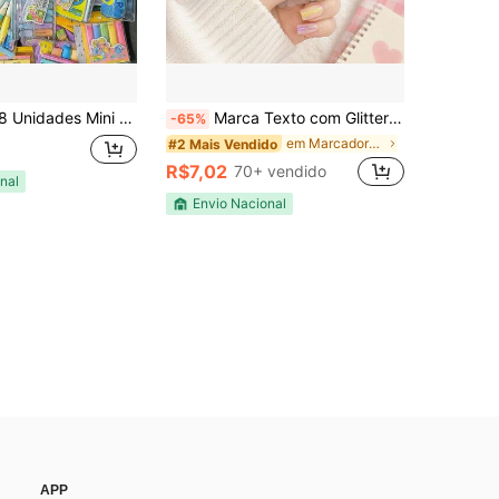
Texto Para Personalizar Marcadores Misturado estilos varios modelos
Marca Texto com Glitter Zodiac Signs Candy Colors Escolar Kawaii Fofo
-65%
em Marcadores Marcadores
#2 Mais Vendido
R$7,02
70+ vendido
nal
Envio Nacional
APP