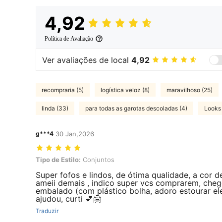
4,92
Política de Avaliação
Ver avaliações de local
4,92
recompraria (5)
logística veloz (8)
maravilhoso (25)
linda (33)
para todas as garotas descoladas (4)
Looks 
g***4
30 Jan,2026
Tipo de Estilo: Conjuntos
Tipo de Estilo:
Conjuntos
Super fofos e lindos, de ótima qualidade, a cor d
ameii demais , indico super vcs comprarem, che
embalado (com plástico bolha, adoro estourar el
ajudou, curti 💕🤗
Traduzir