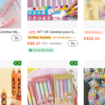
6/12/18/24 Peças Canetas Marca-Texto com Aroma de Frutas em Creme, Cores Macaron Suaves e Fofas, Cores Mistas, Secagem Rápida, Adequado para Anotações na Bíblia, Suprimentos de Escritório
KIT 1/6 Canetas para Quadro Branco Com Apagador De Espuma Sem/Com Magnético Imã na Tampa
4/
-57%
-2%
Últimos 2 dias
em Multicolorido Marcadores e Iluminadores
#3 Mais Vendido
R$28,24
R$6,41
50+ vendido
Envio Nacional