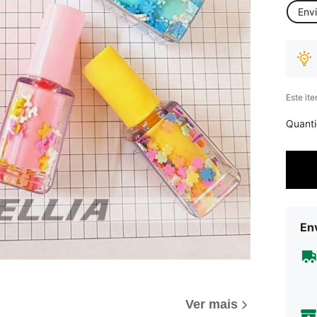
Env
Este it
Quant
Env
Ver mais