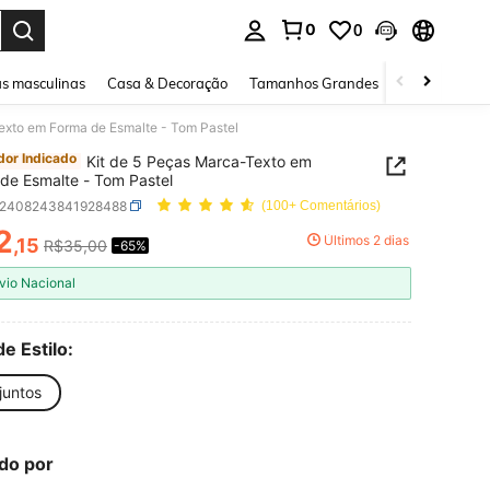
0
0
ar. Press Enter to select.
s masculinas
Casa & Decoração
Tamanhos Grandes
Joias e acessó
exto em Forma de Esmalte - Tom Pastel
or Indicado
Kit de 5 Peças Marca-Texto em
de Esmalte - Tom Pastel
s2408243841928488
(100+ Comentários)
2
Últimos 2 dias
,15
R$35,00
-65%
ICE AND AVAILABILITY
vio Nacional
de Estilo:
juntos
do por