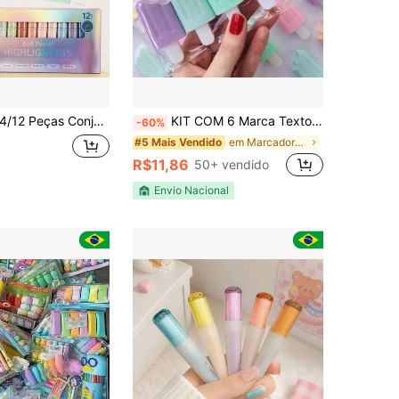
12 Peças Conjunto de Marcadores Fluorescentes com Ponta de Formão, Marcadores Coloridos de Secagem Rápida para Diários, Anotações de Estudantes, Desenho, Destaque e Marcação
KIT COM 6 Marca Texto Mini Picolé Sorvete Formato de Picolés Fluorescente Coloridas e Divertidas
-60%
em Marcadores Marcadores
#5 Mais Vendido
R$11,86
50+ vendido
Envio Nacional