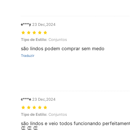
e***y
23 Dec,2024
Tipo de Estilo: Conjuntos
Tipo de Estilo:
Conjuntos
são lindos podem comprar sem medo
Traduzir
c***e
23 Dec,2024
Tipo de Estilo: Conjuntos
Tipo de Estilo:
Conjuntos
são lindos e veio todos funcionando perfeitament
👏 👏 👏