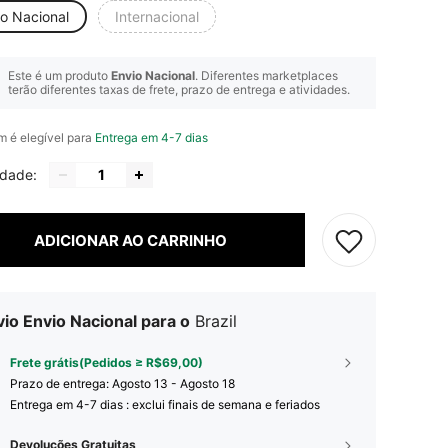
io Nacional
Internacional
Este é um produto
Envio Nacional
. Diferentes marketplaces
terão diferentes taxas de frete, prazo de entrega e atividades.
em é elegível para
Entrega em 4-7 dias
idade:
ADICIONAR AO CARRINHO
io Envio Nacional para o
Brazil
Frete grátis(Pedidos ≥ R$69,00)
Prazo de entrega:
Agosto 13 - Agosto 18
Entrega em 4-7 dias : exclui finais de semana e feriados
Devoluções Gratuitas