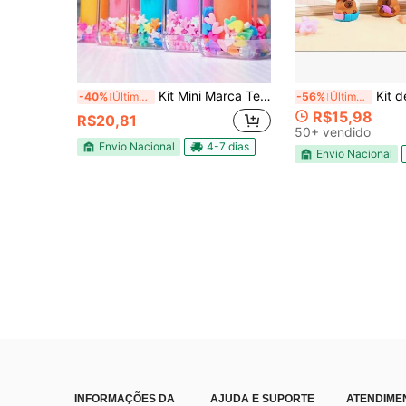
Kit Mini Marca Texto Esmalte Picolé Casquina Candy Color Volta as Aulas
Kit de 6 Cores Mini Ma
-40%
Últimos 2 dias
-56%
Últimos 3 dias
R$15,98
R$20,81
50+ vendido
Envio Nacional
4-7 dias
Envio Nacional
INFORMAÇÕES DA
AJUDA E SUPORTE
ATENDIME