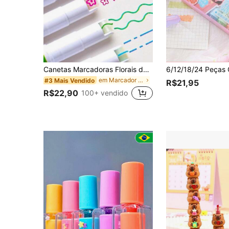
Canetas Marcadoras Florais de Padrão de Onda Colorido (6 Cores), Canetas Planejadoras Fofas com Contorno para Scrapbooking DIY
em Marcador de arte Marcadores e Iluminadores
#3 Mais Vendido
R$21,95
R$22,90
100+ vendido