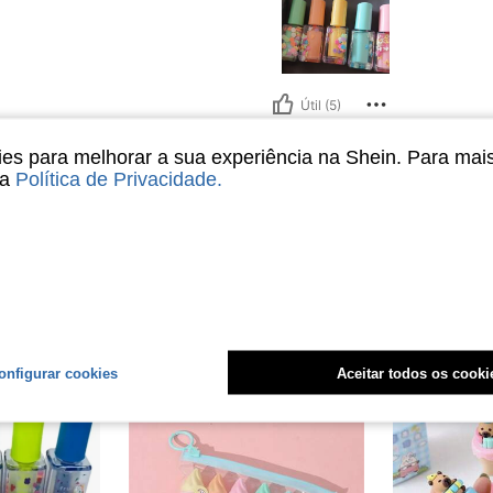
Útil (5)
s para melhorar a sua experiência na Shein. Para mai
liações
sa
Política de Privacidade
.
onfigurar cookies
Aceitar todos os cooki