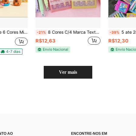
rca Texto Formado Capivala Material para Escolar Fofo
8 Cores C/4 Marca Texto Ponta Dupla Gatinho Unicórnio (WD-1870B/WD-1870A) / Papelaria Criativa
5 ate 28 Unidades Mini Marca 
-21%
-39%
R$12,63
R$12,30
Envio Nacional
Envio Nacio
4-7 dias
Ver mais
NTO AO
ENCONTRE-NOS EM