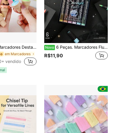
ara, Caneta Presente de Papelaria, Suprimentos Escolares de Papel de Capivara, De Volta às Aulas
6 Peças. Marcadores Fluorescentes. Corpo Triangular, Pegada Confortável. Pó Fino Iridescente, Cores Vibrantes. Adequado para Desenho/Diário/Cartões de Saudação/Marcação. Papelaria Estudantil. Estudantes de Arte, Temporada de Volta às Aulas.
Novo
em Marcadores
do
R$11,90
0+ vendido
nal