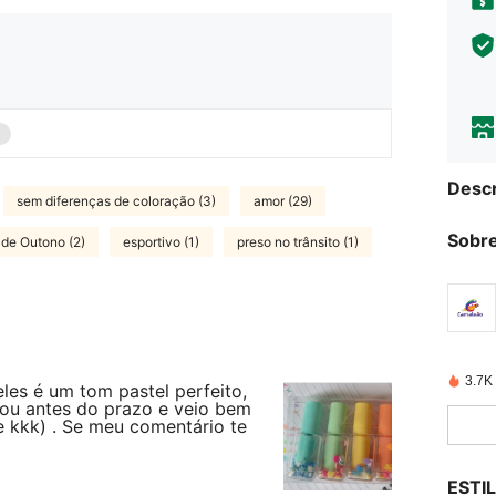
Descr
sem diferenças de coloração (3)
amor (29)
Sobre
de Outono (2)
esportivo (1)
preso no trânsito (1)
3.7K
eles é um tom pastel perfeito,
gou antes do prazo e veio bem
e kkk) . Se meu comentário te
ESTI