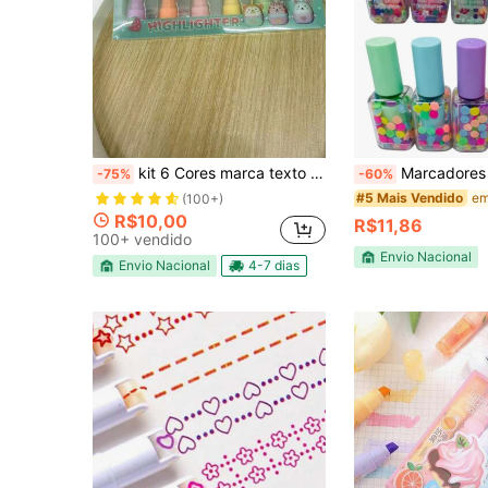
kit 6 Cores marca texto Fofo modelos variados unicórnio,urso,esquilo,astronauta,Pata de gatinho,etc
Marcadores V
-75%
-60%
#5 Mais Vendido
(100+)
R$10,00
R$11,86
100+ vendido
Envio Nacional
Envio Nacional
4-7 dias