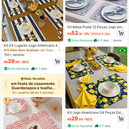
Kit Mesa Posta 12 Peças Jogo amer
icano, Guardanapo e Anel de Guard
52
R$
,16
-5%
Últimos 2 dias
anapo Azul Flores
Envio Nacional
4-7 dias
Vendedor Indicado
Kit 04 Lugares Jogo Americano 45
cm x 30cm Estampado Listrado
#10 Mais Bem Avaliado
em Guardanapos e toalhas de mão decorativas para c
100+ vendido
39
R$
,90
-50%
Envio Nacional
4-7 dias
Mais Vendido
em Festa de casamento
Guardanapos e toalhas
de mão
1k+ usuários deram 5 estrelas
1
Kit Jogo Americano 04 Peças Esta
mpado Limão Siciliano 45cm x 30c
29
R$
,90
-63%
m (2 lugares) Decoração Mesa Post
a e Casa
Envio Nacional
4-7 dias