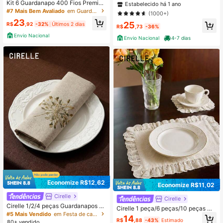
Kit 6 Guardanapo 400 Fios Premiu
35 Para Mesa Posta Casamento Bu
Estabelecido há 1 ano
m 35 x 35 Festas Mesa Posta Cores
ffet Eventos
#7 Mais Bem Avaliado
em Guardanapos e toalhas de mão decorativas para c
(1000+)
Diversas
23
25
R$
,92
-32%
Últimos 2 dias
R$
,73
-36%
Envio Nacional
Envio Nacional
4-7 dias
Economize R$12,62
Economize R$11,02
Cirelle
Cirelle
Cirelle 1/2/4 peças Guardanapos B
Cirelle 1 peça/6 peças/10 peças Gu
ordados Delicados, Verde ou Marro
#5 Mais Vendido
em Festa de casamento Guardanapos e toalhas de mão
ardanapo de Renda com Estilo Core
14
m, Decoração, Resistente à Manch
R$
,88
-43%
Estimado
ano Ins, Toalha Multiuso para Cober
80+ vendido