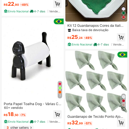
22
R$
,90
-49%
Envio Nacional
4-7 dias
Vendedor Indicado
Kit 12 Guardanapos Cores da Italia
Tecido Premium Corte a Laser Mes
Baixa taxa de devolução
a Posta
25
R$
,24
-49%
Envio Nacional
4-7 dias
Vendedor Indicado
7
Porta Papel Toalha Dog - Várias Co
res
60+ vendido
24
18
R$
,50
-7%
Guardanapo de Tecido Ponto Ajour
para Mesa Posta 100% Algodão 40
32
Envio Nacional
4-7 dias
Vendedor Indicado
R$
,99
-57%
x40cm
3
other sellers