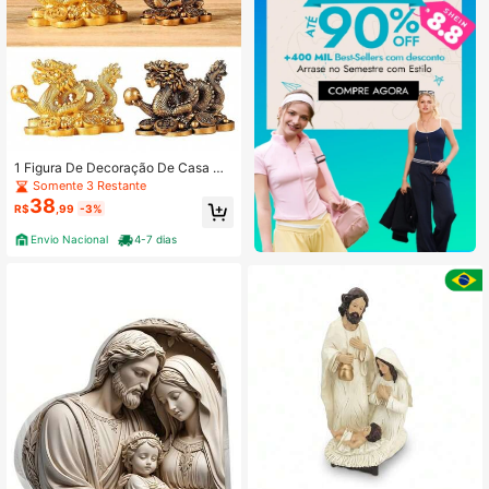
1 Figura De Decoração De Casa Co
m Ornamento De Dragão Chinês
Somente 3 Restante
38
R$
,99
-3%
Envio Nacional
4-7 dias