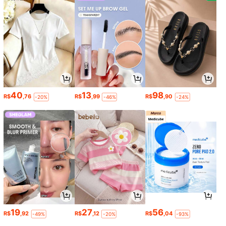
40
13
98
R$
,76
R$
,99
R$
,90
-20%
-46%
-24%
19
27
56
R$
,92
R$
,12
R$
,04
-49%
-20%
-93%