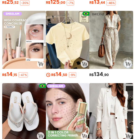
25
125
13
R$
,52
R$
,00
R$
,44
-20%
-7%
-46%
14
14
134
R$
,15
R$
,50
R$
,90
-47%
-9%