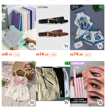
8
14
74
R$
,76
R$
,24
R$
,99
-12%
-25%
-67%