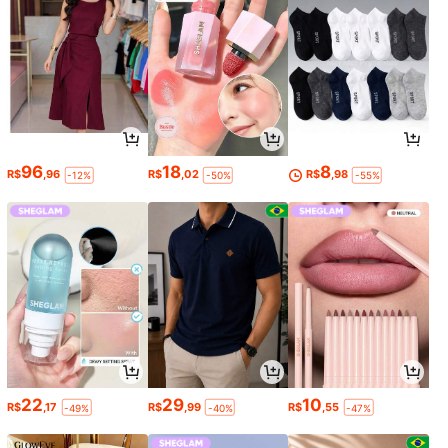
96
18
8
R$
,96
R$
,02
R$
,98
-12%
-50%
-55%
22
29
10
R$
,17
R$
,99
R$
,55
-49%
-40%
-47%