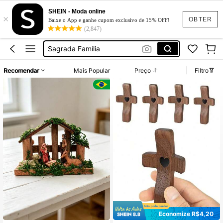
Brinquedos
SHEIN - Moda online
×
Natal
OBTER
Baixe o App e ganhe cupom exclusivo de 15% OFF!
(2,847)
Natal Decoração De Casa
Sagrada Família
Natal Enfeites Natalinos
Recomendar
Mais Popular
Preço
Filtro
Brinquedos
Natal
Economize R$4,20
#4 Mais Vendido
em Madeira Decorações