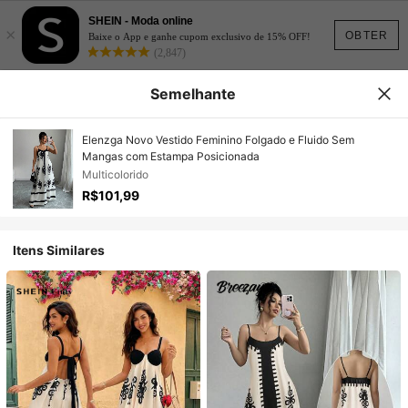
SHEIN - Moda online
×
OBTER
Baixe o App e ganhe cupom exclusivo de 15% OFF!
(2,847)
Semelhante
Elenzga Novo Vestido Feminino Folgado e Fluido Sem
Mangas com Estampa Posicionada
Multicolorido
R$101,99
Itens Similares