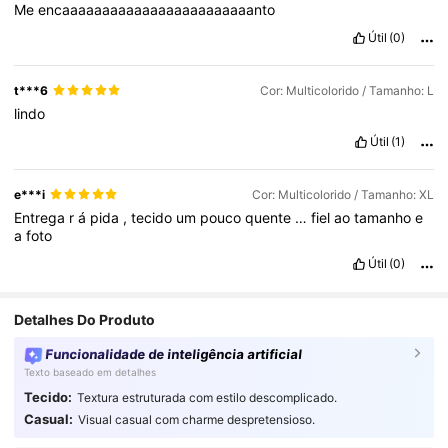
Me
encaaaaaaaaaaaaaaaaaaaaaaaanto
Útil
(0)
t***6
Cor: Multicolorido / Tamanho: L
lindo
Útil
(1)
e***i
Cor: Multicolorido / Tamanho: XL
Entrega
r
á
pida
,
tecido
um
pouco
quente
…
fiel
ao
tamanho
e
a
foto
Útil
(0)
Detalhes Do Produto
Funcionalidade de inteligência artificial
Texto baseado em detalhes
Tecido:
Textura estruturada com estilo descomplicado.
1.8M Seguidores
4,86
Casual:
Visual casual com charme despretensioso.