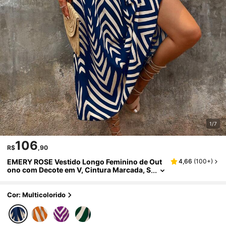
1/7
106
R$
,90
EMERY ROSE Vestido Longo Feminino de Out
4,66
(
100+
)
ono com Decote em V, Cintura Marcada, S
aia Plissada Evasê, Estampa Geométrica e
m Cores Contrastantes, para Uso Diário, Trab
alho e Férias
Cor: Multicolorido