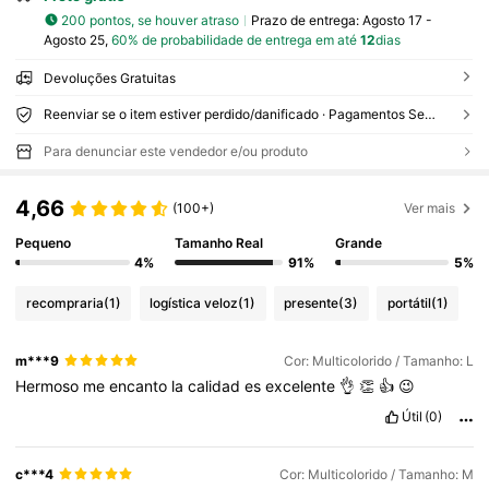
200 pontos, se houver atraso
Prazo de entrega:
Agosto 17 -
Agosto 25,
60% de probabilidade de entrega em até
12
dias
Devoluções Gratuitas
Reenviar se o item estiver perdido/danificado · Pagamentos Seguros · Proteção de privacidade
Para denunciar este vendedor e/ou produto
4,66
(100+)
Ver mais
Pequeno
Tamanho Real
Grande
4%
91%
5%
recompraria
(1)
logística veloz
(1)
presente
(3)
portátil
(1)
m***9
Cor: Multicolorido / Tamanho: L
Hermoso
me
encanto
la
calidad
es
excelente
👌
👏
👍
😉
Útil
(0)
c***4
Cor: Multicolorido / Tamanho: M