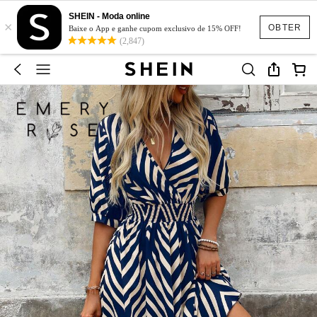
SHEIN - Moda online
×
OBTER
Baixe o App e ganhe cupom exclusivo de 15% OFF!
(2,847)