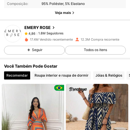
Composição:
95% Poliéster, 5% Elastano
1.8M Seguidores
4,86
Veja mais
EMERY ROSE
1.8M Seguidores
4,86
t***e
pago
1 dia atrás
17.4M Vendido recentemente
12.3M Compra recorrente
1.8M Seguidores
4,86
Seguir
Todos os itens
Você Também Pode Gostar
1.8M Seguidores
4,86
Recomendar
Roupa interior e roupa de dormir
Jóias & Relógios
1.8M Seguidores
4,86
1.8M Seguidores
4,86
1.8M Seguidores
4,86