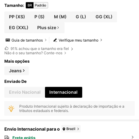
Tamanho
:
BR
Padrão
PP
(XS)
P
(S)
M
(M)
G
(L)
GG
(XL)
EG
(XXL)
Plus size
Guia de tamanhos
Verifique meu tamanho
91%
achou que o tamanho era fiel
Não é o seu tamanho? Conte-nos
Mais opções
Jeans
Enviado De
Envio Nacional
Internacional
Produto Internacional sujeito à declaração de importação e a
tributos estaduais e federais.
Envio Internacional para o
Brazil
Frete grátis