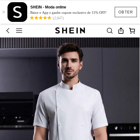
SHEIN - Moda online
×
OBTER
Baixe o App e ganhe cupom exclusivo de 15% OFF!
(2,847)