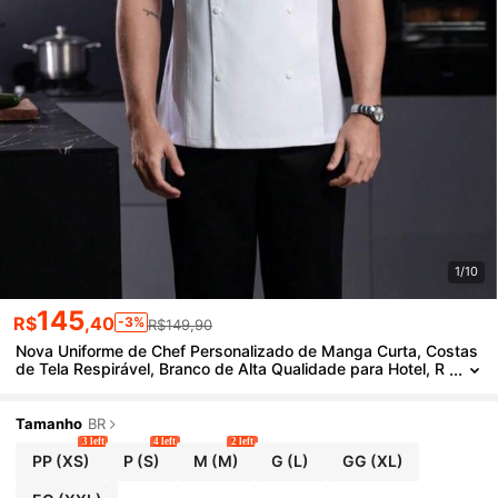
1/10
145
R$
,40
-3%
R$149,90
Nova Uniforme de Chef Personalizado de Manga Curta, Costas
de Tela Respirável, Branco de Alta Qualidade para Hotel, R
estaurante Ocidental, Padaria, Café, Floricultura, Churrasc
o, Fast Food, Design de Bolsos para Armazenar Itens Pequeno
s, Tecido Amigável à Pele, Durável
Tamanho
BR
3 left
4 left
2 left
PP
(XS)
P
(S)
M
(M)
G
(L)
GG
(XL)