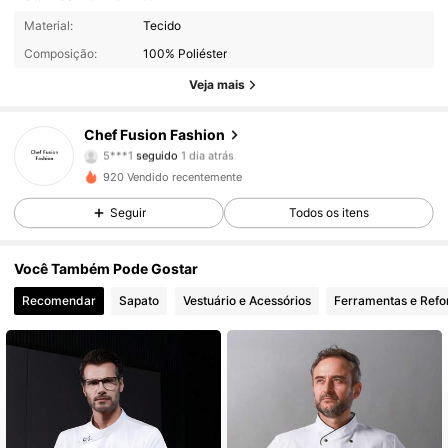
70 Seguidores
4,60
Material:
Tecido
Composição:
100% Poliéster
70 Seguidores
4,60
Veja mais
70 Seguidores
4,60
Chef Fusion Fashion
5***1
seguido
1 dia atrás
70 Seguidores
4,60
920 Vendido recentemente
70 Seguidores
4,60
Seguir
Todos os itens
70 Seguidores
4,60
Você Também Pode Gostar
Recomendar
Sapato
Vestuário e Acessórios
Ferramentas e Ref
70 Seguidores
4,60
70 Seguidores
4,60
70 Seguidores
4,60