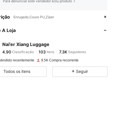
Para denunciar este vendedor e/ou produto
4,90
103
7.3K
ição
Enrugado,Couro PU,Zíper
 A Loja
4,90
103
7.3K
Nai'er Xiang Luggage
4,90
103
7.3K
Classificação
Itens
Seguidores
c***5
pago
1 dia atrás
Vendido recentemente
9.5K Compra recorrente
4,90
103
7.3K
Todos os itens
Seguir
4,90
103
7.3K
4,90
103
7.3K
4,90
103
7.3K