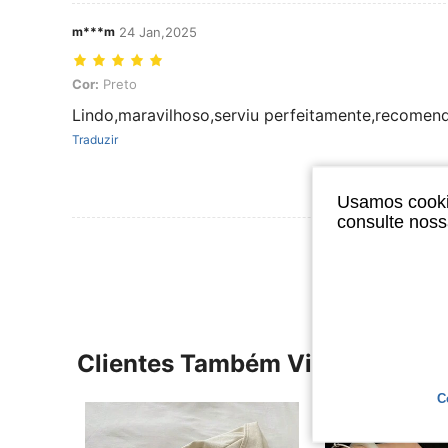
m***m
24 Jan,2025
Cor: Preto
Cor:
Preto
Lindo,maravilhoso,serviu perfeitamente,recomen
Traduzir
Usamos cookie
consulte nos
Ver Mais Ava
Clientes Também Visitaram
C