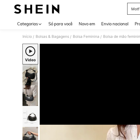
Motf
Use up 
Categorias
Só para você
Novo em
Envio nacional
Pr
Início
Bolsas & Bagagens
Bolsa Feminina
Bolsa de mão femini
/
/
/
Video