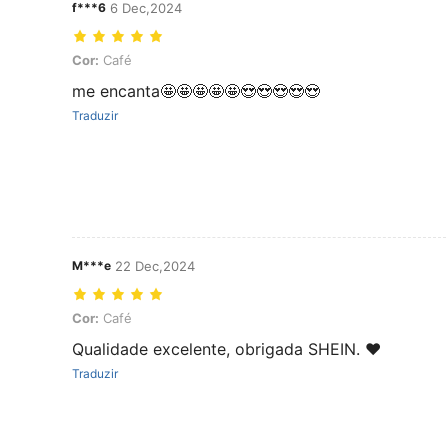
f***6
6 Dec,2024
Cor: Café
Cor:
Café
me encanta🤩🤩🤩🤩🤩😍😍😍😍😍
Traduzir
M***e
22 Dec,2024
Cor: Café
Cor:
Café
Qualidade excelente, obrigada SHEIN. ❤️
Traduzir