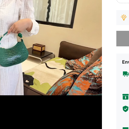
Desculp
Env