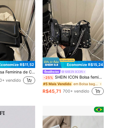
Economize R$11,52
Economize R$15,24
Cor Sólida na Moda com Aba e Alça de Ombro Ajustável
SHEIN ICON
SHEIN ICON Bolsa feminina de 2024 nova coleção para uso debaixo do braço, Estilo europeu e americano, Bolsa de ombro e transversal vintage com detalhes de pregas em formato de Lua crescente e tachas, Bolsa sólida para mulheres
-25%
0+ vendido
em Bolsa baguete Bolsas com alça superior feminina
#5 Mais Vendido
R$45,71
700+ vendido