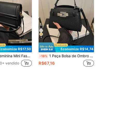
6
Economize R$17,50
Economize R$14,74
ashionista de Vanguarda, para Uso Casual Diário
1 Peça Bolsa de Ombro Elegante de Cor Sólida Clássica e Moderna para Mulheres, Decoração com Alça e Fivela de Metal, Bolsa Quadrada Casual Versátil e Chique de Estilo de Rua, Adequada para Compras, Transporte, Combinação Diária, Perfeita para Uso Diário de Mulheres
-18%
R$67,16
0+ vendido