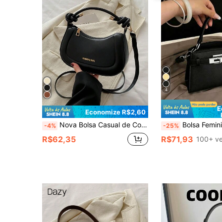
4
E
Economize R$2,60
Nova Bolsa Casual de Couro PU com Alça de Ombro Ajustável, Bolsa Quadrada de Axila com Estampa em Folha de Ouro para Mulheres
Bolsa Feminina de Luxo com Textura de Lichia, Bolsa de Ombro/Transversal com Alça Ajustável Minimalista, Bolsa de Ombro para Trabalho com Fecho de Metal Requintado, Bolsa Transversal Multifuncional Le
-4%
-25%
R$62,35
R$71,93
100+ v