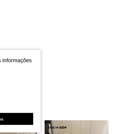
s informações
es