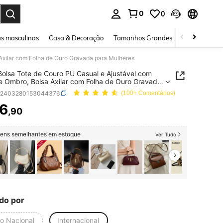
0
0
ar. Press Enter to select.
s masculinas
Casa & Decoração
Tamanhos Grandes
Joias e acessó
Axilar com Folha de Ouro Gravada para Mulheres
olsa Tote de Couro PU Casual e Ajustável com
e Ombro, Bolsa Axilar com Folha de Ouro Gravada
ulheres
g2403280153044376
(100+ Comentários)
6
,90
ICE AND AVAILABILITY
itens semelhantes em estoque
Ver Tudo
do por
io Nacional
Internacional