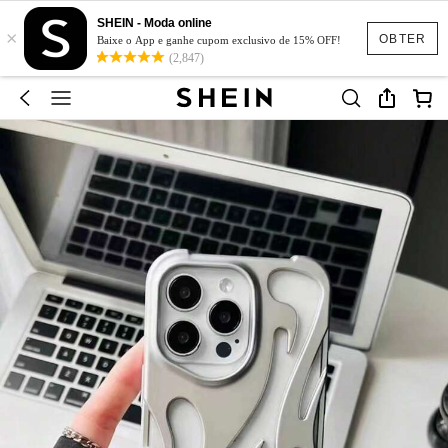
SHEIN - Moda online
×
OBTER
Baixe o App e ganhe cupom exclusivo de 15% OFF!
(2,847)