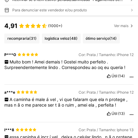
Para denunciar este vendedor e/ou produto
4,91
(1000+)
Ver mais
recompraria
(31)
logística veloz
(48)
ótimo serviço
(14)
P***O
Cor: Prata / Tamanho: iPhone 12
Muito
bom
!
Amei
demais
!
Gostei
muito
perfeito
.
Surpreendentemente
lindo
.
Correspondeu
ao
oq
eu
queria
!
Útil
(14)
a***e
Cor: Prata / Tamanho: iPhone 12
A
caminha
é
male
á
vel
,
vi
que
falaram
que
ela
n
protege
,
mas
n
ã
o
me
parece
ser
t
ã
o
ruim
,
amei
ela
,
perfeita
!
Útil
(13)
l***8
Cor: Prata / Tamanho: Iphone 13
essa
capinha
é
incr
í
vel
,
deixa
o
celular
lindo
,
n
ã
o
protege