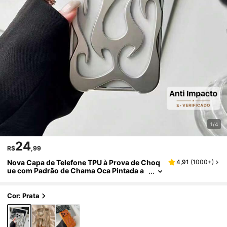
1/4
24
R$
,99
Nova Capa de Telefone TPU à Prova de Choq
4,91
(
1000+
)
ue com Padrão de Chama Oca Pintada a
Spray Roxo Eletroplateado, Proteção Ant
i-Queda nos Quatro Cantos, Compatível com
iPhone11/12/13/14/15/16/17PROMAX
Cor: Prata