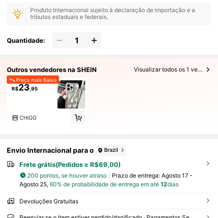
Produto Internacional sujeito à declaração de importação e a
tributos estaduais e federais.
Quantidade:
Outros vendedores na SHEIN
Visualizar todos os 1 vendedores
Preço mais Baixo
23
R$
,95
CHIGG
Envio Internacional para o
Brazil
Frete grátis(Pedidos ≥ R$69,00)
200 pontos, se houver atraso
Prazo de entrega:
Agosto 17 -
Agosto 25,
60% de probabilidade de entrega em até
12
dias
Devoluções Gratuitas
Reenviar se o item estiver perdido/danificado · Pagamentos Seguros · Proteção de privacidade