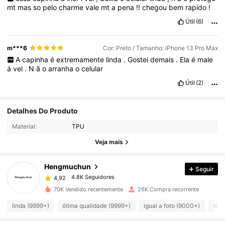
mt
mas
so
pelo
charme
vale
mt
a
pena
!!
chegou
bem
rapido
!
Útil
(6)
m***6
Cor: Preto / Tamanho: iPhone 13 Pro Max
A
capinha
é
extremamente
linda
.
Gostei
demais
.
Ela
é
male
á
vel
.
N
ã
o
arranha
o
celular
Útil
(2)
Detalhes Do Produto
4.8K Seguidores
4,92
Material:
TPU
Veja mais
4.8K Seguidores
4,92
Hengmuchun
Seguir
4.8K Seguidores
4,92
70K Vendido recentemente
26K Compra recorrente
linda (9999+)
ótima qualidade (9999+)
igual a foto (9000+)
tão 
4.8K Seguidores
4,92