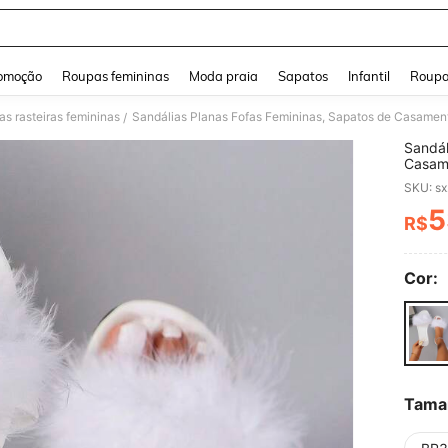
and down arrow keys to navigate search Buscas recentes and Pesquisar e Encontr
omoção
Roupas femininas
Moda praia
Sapatos
Infantil
Roupa
as rasteiras femininas
Sandálias Planas Fofas Femininas, Sapatos de Casament
/
Sandál
Casame
SKU: s
5
R$
PR
Cor:
Tama