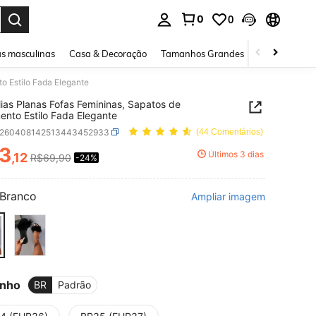
0
0
ar. Press Enter to select.
s masculinas
Casa & Decoração
Tamanhos Grandes
Joias e acessó
o Estilo Fada Elegante
ias Planas Fofas Femininas, Sapatos de
nto Estilo Fada Elegante
x260408142513443452933
(44 Comentários)
3
Últimos 3 dias
,12
R$69,90
-24%
ICE AND AVAILABILITY
Branco
Ampliar imagem
nho
BR
Padrão