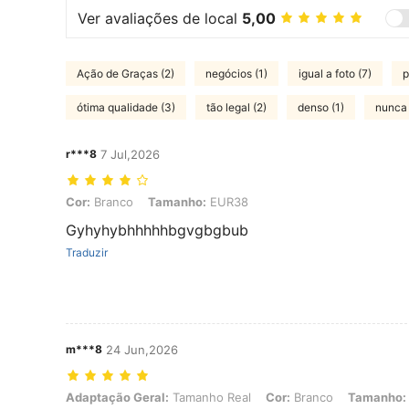
Ver avaliações de local
5,00
Ação de Graças (2)
negócios (1)
igual a foto (7)
p
ótima qualidade (3)
tão legal (2)
denso (1)
nunca 
r***8
7 Jul,2026
Cor: Branco, Tamanho: EUR38
Cor:
Branco
Tamanho:
EUR38
Gyhyhybhhhhhbgvgbgbub
Traduzir
m***8
24 Jun,2026
Adaptação Geral: Tamanho Real, Cor: Branco, Tamanho: EUR39
Adaptação Geral:
Tamanho Real
Cor:
Branco
Tamanho: