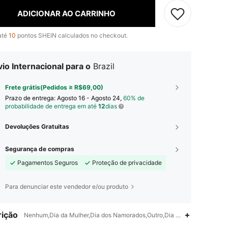
ADICIONAR AO CARRINHO
até
10
pontos SHEIN calculados no checkout.
io Internacional para o
Brazil
Frete grátis(Pedidos ≥ R$69,00)
Prazo de entrega:
Agosto 16 - Agosto 24,
60% de
probabilidade de entrega em até
12
dias
Devoluções Gratuitas
Segurança de compras
Pagamentos Seguros
Proteção de privacidade
Para denunciar este vendedor e/ou produto
ição
Nenhum,Dia da Mulher,Dia dos Namorados,Outro,Dia das Mães,Dia do P