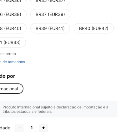
4 (EUR36)
BR35 (EUR37)
6 (EUR38)
BR37 (EUR39)
8 (EUR40)
BR39 (EUR41)
BR40 (EUR42)
1 (EUR43)
o correto
a de tamanhos
do por
rnacional
Produto Internacional sujeito à declaração de importação e a
tributos estaduais e federais.
idade: