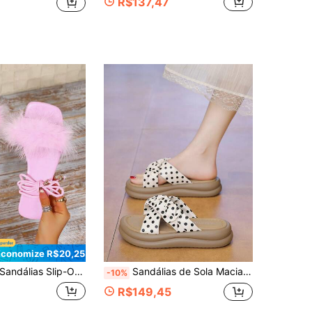
R$137,47
Economize R$20,25
andálias Slip-On Planas e Fofas Femininas, Sapatos de Festa Casual e Casamento com Laço, Estilo Fada (Tamanho Grande)
Sandálias de Sola Macia e Confortável, Adequadas para Férias na Praia, Sapatos Femininos de Lazer Doméstico, Novas Sandálias Femininas de Sola Grossa em Cor Sólida
-10%
R$149,45