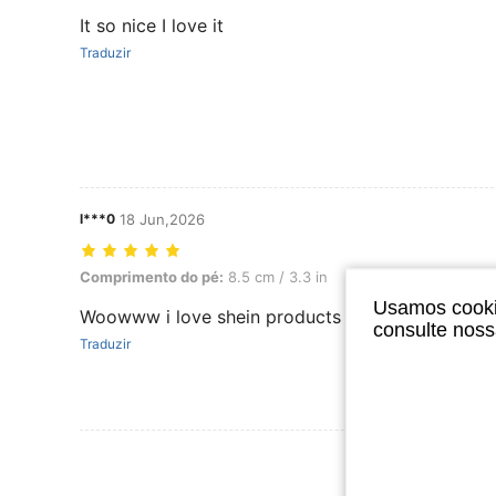
It so nice I love it
Traduzir
l***0
18 Jun,2026
Comprimento do pé: 8.5 cm / 3.3 in, Cor: Preto, Tamanho: EUR40
Comprimento do pé:
8.5 cm / 3.3 in
Cor:
Preto
Tamanh
Usamos cookie
Woowww i love shein products veryyy nice amazi
consulte nos
Traduzir
Ver Mais Ava