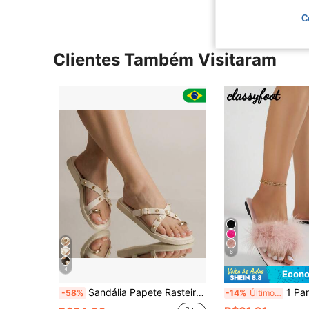
C
Clientes Também Visitaram
6
4
Econo
Sandália Papete Rasteira Feminina Pérolas Fivela
1 Par de Sandálias Rasteiras Femininas com Decoração de Penas Fofas Rosas, Tira de Falso Pelo Macio com Bico Quadrado, Slip-On, Antiderrapante, 
-58%
-14%
Últimos 3 dias