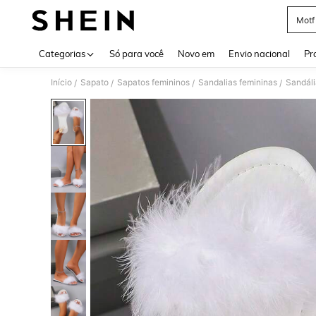
Motf
Use up 
Categorias
Só para você
Novo em
Envio nacional
Pr
Início
Sapato
Sapatos femininos
Sandalias femininas
Sandáli
/
/
/
/