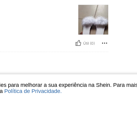
Útil (0)
o:
EUR40
s para melhorar a sua experiência na Shein. Para mai
ng 😍🤩🤩😍😍 💕💕💕💕💕💕
sa
Política de Privacidade
.
Útil (0)
liações