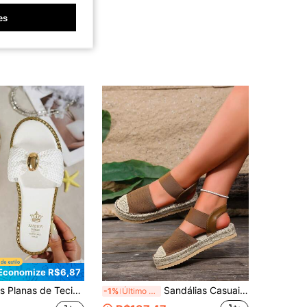
es
Economize R$6,87
l Femininas, Estilo Elegante para Férias, Chinelos de Palha Branca Adequados para Casa, Exterior, Festa, Praia
Sandálias Casuais de Moda Femininas com Tira de Corda Marrom e Sola Grossa Slip-On
-1%
Último dia