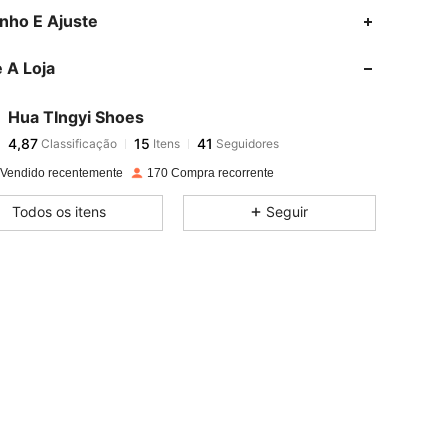
4,87
15
41
nho E Ajuste
4,87
15
41
 A Loja
4,87
15
41
4,87
15
41
Hua TIngyi Shoes
4,87
15
41
Classificação
Itens
Seguidores
s***m
seguido
1 dia atrás
4,87
15
41
 Vendido recentemente
170 Compra recorrente
4,87
15
41
Todos os itens
Seguir
4,87
15
41
4,87
15
41
4,87
15
41