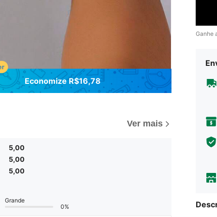
Ganhe 
Env
Economize R$16,78
Ver mais
5,00
5,00
5,00
Grande
Descr
0%