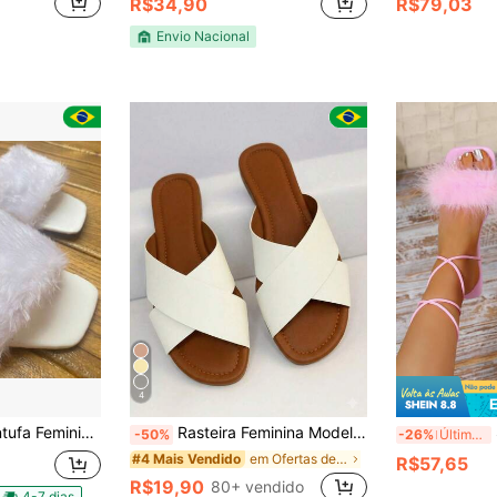
R$34,90
R$79,03
Envio Nacional
4
uxo e Conforto em Cada Passo
Rasteira Feminina Modelo Cruzado X Candy Colors
S
-50%
-26%
Últimos 3 dias
em Ofertas de novos produtos Sandálias Flat Femini
#4 Mais Vendido
R$57,65
R$19,90
80+ vendido
4-7 dias