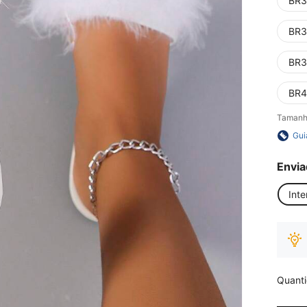
BR3
BR3
BR3
BR4
Tamanh
Gui
Envia
Inte
Quant