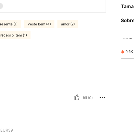
Tama
Sobre
resente (1)
veste bem (4)
amor (2)
recebi o item (1)
9.6K
Útil (0)
EUR39