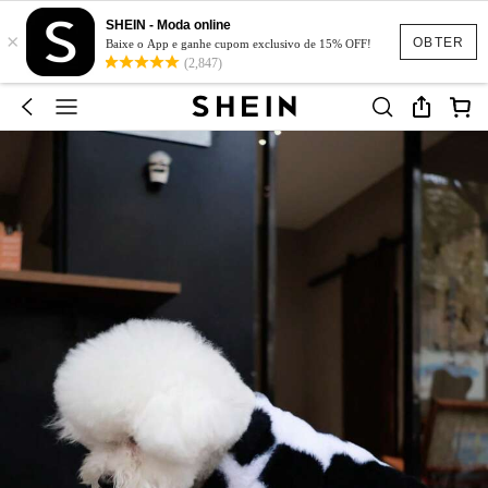
SHEIN - Moda online
×
OBTER
Baixe o App e ganhe cupom exclusivo de 15% OFF!
(2,847)