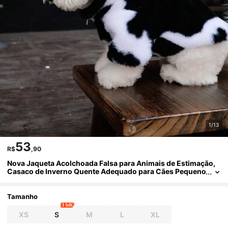
1/13
53
R$
,90
Nova Jaqueta Acolchoada Falsa para Animais de Estimação,
Casaco de Inverno Quente Adequado para Cães Pequeno
s a Médios como Poodles
Tamanho
1 left
XS
S
M
L
XL