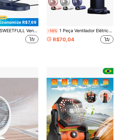
Economize R$7,69
EETFULL Ventilador de Mesa USB de 5,5", Silencioso e Potente com 3 Velocidades Ajustáveis e Rotação de 360°, Ventilador Pessoal Portátil Mini para Casa, Escritório, Carro, Viagem, Resfriamento Interno e Externo
1 Peça Ventilador Elétrico Portátil de Verão com 5 Velocidades, Silencioso, Recarregável por USB, Mini Ventilador Portátil para Uso Interno/Externo, Estudante, Desenho Animado, Mini Ventilador Portátil Recarregável
-10%
R$70,04