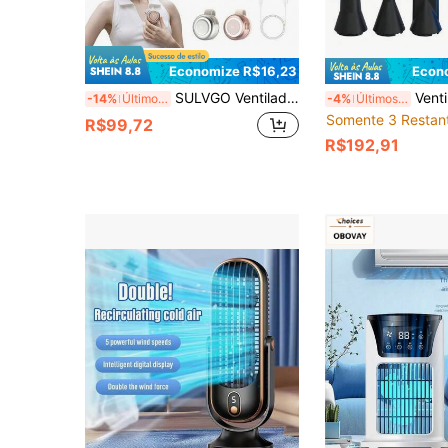
Economize R$16,23
Econ
SULVGO Ventilador Recarregável com Clipe de 2000mAh, Lâminas Turbo Poderosas, Baixo Ruído e Consumo de Energia, Fluxo de Ar Ajustável a 360°, 3 Modos de Iluminação Colorida, Visor Digital, Clipe de Silicone com Memória, Adequado para Escritório, Cintura, Mochila, Roupas, Ventilador Portátil Pessoal de Resfriamento de Luxo com Textura de Diamante Eletrolítico para Uso Externo, Viagem, Escritório, Casa
Ventilador Turbo de Alta Performance, Ventilador Portátil com Visor Inteligente e
-14%
Últimos 3 dias
-4%
Últimos 3 dias
Somente 3 Restan
R$99,72
R$192,91