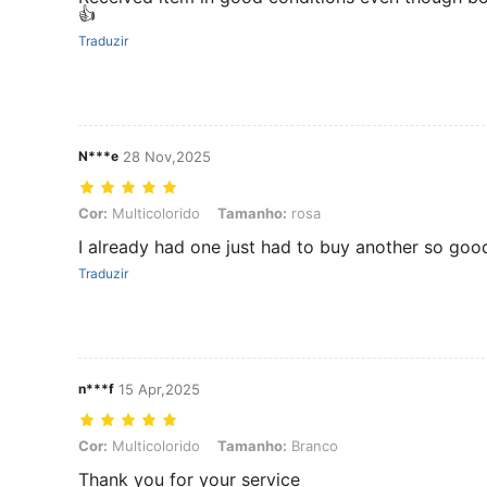
👍
Traduzir
N***e
28 Nov,2025
Cor: Multicolorido, Tamanho: rosa
Cor:
Multicolorido
Tamanho:
rosa
I already had one just had to buy another so goo
Traduzir
n***f
15 Apr,2025
Cor: Multicolorido, Tamanho: Branco
Cor:
Multicolorido
Tamanho:
Branco
Thank you for your service