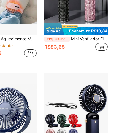
Economize R$10,34
vel por USB, Compressão Quente & Massagem Vibratória para Alívio do Período
Mini Ventilador Elétrico Portátil com Diamantes Completos, Ventilador Turbo Silencioso Recarregável USB-C de Luxo, Bateria de 1800mAh, Velocidade Ajustável, Caixa de Presente Elegante de Verão para Mulheres, Adequado para Escritório, Deslocamento e Viagem
-11%
Últimos 3 dias
stante
R$83,65
8