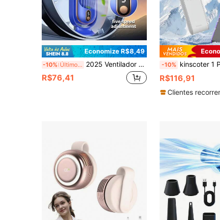
Economize R$8,49
Econo
2025 Ventilador de Mesa Portátil Fashionable com Motor Duplo e Bateria Aprimorada, Ar Condicionado Doméstico Pequeno, Ventilador de Resfriamento de 5 Velocidades com Soprador de 720°, para Escritório, Viagem, Acampamento, Trailer, Ventilador USB Portátil, Presente de Natal e Dia dos Namorados, Capacidade da Bateria: 1200mAh, Formatura, Parabéns Formando, Festa de Formatura, Essenciais de Viagem e Caminhada, Ferramentas Portáteis, Essenciais de Verão, Portátil de Verão
kinscoter 1 Peça Mini Ventilador Portátil Recarregável de 3600mAh, Ventilador de Ar Refrigerado para Campin
-10%
Últimos 2 dias
-10%
R$76,41
R$116,91
Clientes recorre