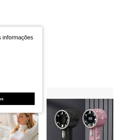
s informações
es