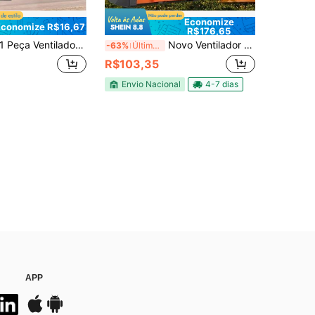
Economize
Economize R$16,67
R$176,65
ça Ventilador de Mesa Alimentado por USB, Ventilador de Mesa Portátil para Casa/Escritório Sem Bateria, Operação Silenciosa, Velocidade Única, Lâminas de Ventilador Ampliadas, Sem Bateria Interna, Requer Fonte de Alimentação USB, Presentes para Homens, Presentes de Natal, Presentes Masculinos, Presentes para Mulheres
Novo Ventilador Multifuncional para Exterior com Controle de Velocidade Sem Etapas, Resfriamento Rápido, Portátil e Suspensível em Qualquer Lugar, Iluminação LED Essencialmente Ideal para Acampamentos, Outono/Inverno, Viagens ao Ar Livre nas Férias, Recarregável via USB, Bateria Extra Grande à Base de Íon-Lítio Com Longa Duração
-63%
Últimos 3 dias
R$103,35
Envio Nacional
4-7 dias
APP