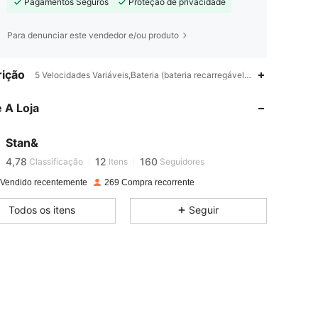
Pagamentos Seguros
Proteção de privacidade
Para denunciar este vendedor e/ou produto
ição
5 Velocidades Variáveis,Bateria (bateria recarregável),ABS
4,78
12
160
 A Loja
4,78
12
160
Stan&
4,78
12
160
Classificação
Itens
Seguidores
 Vendido recentemente
269 Compra recorrente
4,78
12
160
Todos os itens
Seguir
4,78
12
160
4,78
12
160