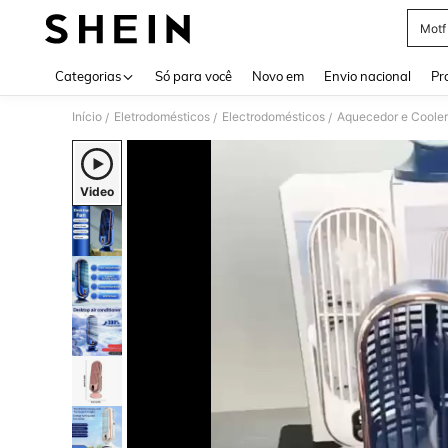
Motf
Use up 
Categorias
Só para você
Novo em
Envio nacional
Pr
Início
Eletrodomésticos
Electrodomésticos
Aquecedor e Cooler
/
/
/
Video