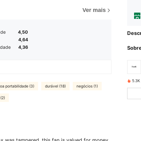
Ver mais
ade
4,50
Descr
4,64
idade
4,36
Sobre
5.3K
oa portabilidade (3)
durável (18)
negócios (1)
(2)
x was tampered. this fan is valued for money.