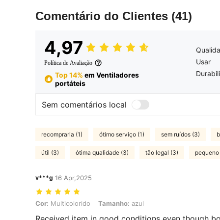
Comentário do Clientes
(41)
4,97
Qualid
Usar
Política de Avaliação
Durabil
Top 14%
em Ventiladores
portáteis
Sem comentários local
recompraria (1)
ótimo serviço (1)
sem ruídos (3)
b
útil (3)
ótima qualidade (3)
tão legal (3)
pequeno 
v***g
16 Apr,2025
Cor: Multicolorido, Tamanho: azul
Cor:
Multicolorido
Tamanho:
azul
Received item in good conditions even though bo