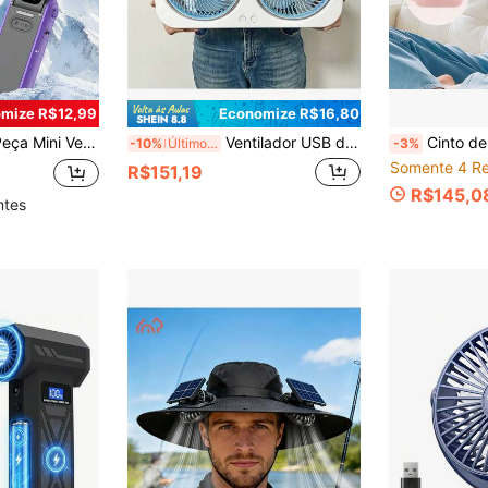
mize R$12,99
Economize R$16,80
g e Viagens, Velocidade do Vento Ajustável até 100, Mini Ventilador Portátil de Resfriamento Pessoal
Ventilador USB de Cabeça Dupla, Lâminas Giratórias 360°, Design Montado na Parede ou Autônomo, Recarregável para Escritório, Quarto, Acampamento ao Ar Livre, 1800mAh
Cinto de Aquecimento Menstrual Recarregá
-10%
Últimos 2 dias
-3%
Somente 4 Re
R$151,19
R$145,0
ntes