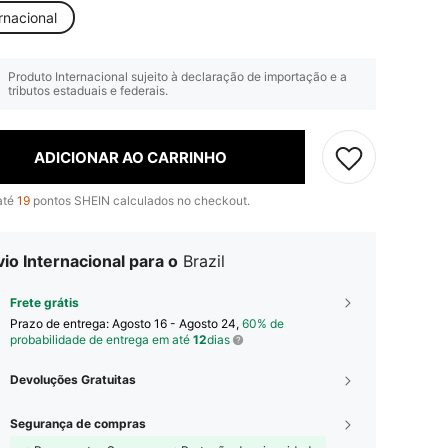
rnacional
Produto Internacional sujeito à declaração de importação e a
tributos estaduais e federais.
ADICIONAR AO CARRINHO
até
19
pontos SHEIN calculados no checkout.
io Internacional para o
Brazil
Frete grátis
Prazo de entrega:
Agosto 16 - Agosto 24,
60% de
probabilidade de entrega em até
12
dias
Devoluções Gratuitas
Segurança de compras