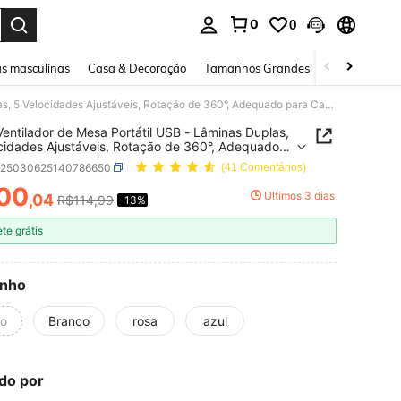
0
0
ar. Press Enter to select.
s masculinas
Casa & Decoração
Tamanhos Grandes
Joias e acessó
Novo Ventilador de Mesa Portátil USB - Lâminas Duplas, 5 Velocidades Ajustáveis, Rotação de 360°, Adequado para Casa, Escritório, Viagem e Camping
entilador de Mesa Portátil USB - Lâminas Duplas,
cidades Ajustáveis, Rotação de 360°, Adequado
asa, Escritório, Viagem e Camping
v25030625140786650
(41 Comentários)
00
Últimos 3 dias
,04
R$114,99
-13%
ICE AND AVAILABILITY
ete grátis
nho
to
Branco
rosa
azul
do por