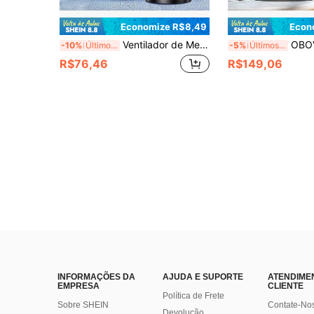
Economize R$8,49
Econ
Ventilador de Mesa Portátil de Moda com Bateria Grande e Motor Duplo Aprimorado, Ar-condicionado Portátil Pequeno para Casa, Escritório, Viagem, Acampamento, Trailer, Ventilador USB Portátil, Presente de Natal e Dia dos Namorados, Capacidade da Bateria: 1200mAh
OBOVAY Resfriador de Ar Portátil de 6 Velocidades e 7 Cores - Super Silencioso, Timer de 6 Horas para Casa/Escritório/Dormitó
-10%
Últimos 2 dias
-5%
Últimos 3 dias
R$76,46
R$149,06
INFORMAÇÕES DA
AJUDA E SUPORTE
ATENDIME
EMPRESA
CLIENTE
Política de Frete
Sobre SHEIN
Contate-No
Devolução