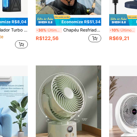
omize R$8,04
Economize R$51,34
 4 Modos Ajustáveis de Velocidade, Equipado com 5 Bicos e Bateria de Grande Capacidade, Adequado para Limpeza de Computadores, Teclados, Equipamentos Externos, Carros e Resfriamento Pessoal
Chapéu Resfriador com Ventilador Duplo Alimentado por Energia Solar, Recarregável por USB, Ajustável, Respirável, Alta Eficiência, Longa Duração, Fluxo de Ar Poderoso, Adequado para Atividades ao Ar Livre
SW
-30%
Últimos 3 dias
-10%
Últimos 2 dias
te
R$122,56
R$69,21