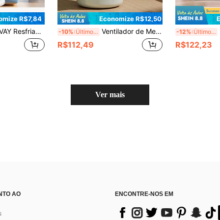
omize R$7,84
Economize R$12,50
rio | Resfriamento Instantâneo, Presente Ideal, Aumenta a Umidade - Visor Digital LED - Alimentado por USB - Resfriamento Rápido e Silencioso, Formatura, Parabéns Formando, Essenciais de Viagem e Caminhada, Ferramentas Portáteis, Essenciais de Verão, Portátil de Verão
Ventilador de Mesa, Ventilador Elétrico de Mesa, Ventilador Portátil Mini Poderoso e Super Silencioso para Escritório, Ventilador Circulante Poderoso para Dormitório de Estudante, Recarregável de Longa Duração, Escolhas de Primavera e Verão, Presentes para Damas de Honra, Quarto, Decoração de Quarto, Quarto, Decoração de Quarto, Praia, Viagem, Para Homens, Para Mulheres, Férias, Coisas Fofas, Presente do Dia das Mães, Decoração de Quarto, Jardim, Decoração de Cozinha, Verão, Praia, Essenciais de Viagem, Decoração de Quarto, Squishy, Formatura, Ao Ar Livre, Jardim, Essenciais de Viagem, Essenciais Portáteis, Essenciais de Praia, Temporada de Formatura, Cerimônia de Formatura, Presente de Formatura, Presente de Formatura, Parabéns Formando, Parabéns Graduado, Orador da Turma, Terminar a Escola, Festa de Formatura, Essenciais ao Ar Livre, Viagem Portátil, Essenciais de Caminhada, Essenciais de Camping, Ferramentas Portáteis, Essenciais de Verão, Portátil de Verão
1 Pe
-10%
Últimos 2 dias
-12%
Últimos 3 dias
R$112,49
R$122,23
Ver mais
NTO AO
ENCONTRE-NOS EM
s