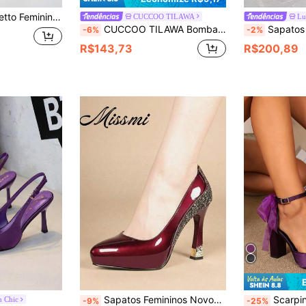
Sexy e Elegante, para Festa, Banquete, Uso Diário e Viagem
CUCCOO TILAWA
Lu
CUCCOO TILAWA Bombas Femininas Pontiagudas Sem Costas Casuais com Brilho
Sapatos Femininos Elegantes de Salto Alto Fino de 10,
-6%
-2%
R$143,73
R$200,89
Sapatos Femininos Novos Primavera 2026 com Vampo Baixo, Tamanhos Grandes & Pequenos, Saltos Altos com Plataforma à Prova d'Água
Scarpin Feminino de Cetim com Bico
n Chic
-9%
-25%