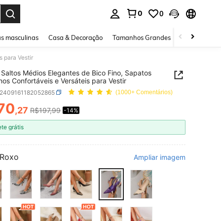
0
0
ar. Press Enter to select.
s masculinas
Casa & Decoração
Tamanhos Grandes
Joias e acessó
 para Vestir
Saltos Médios Elegantes de Bico Fino, Sapatos
nos Confortáveis e Versáteis para Vestir
x2409161182052865
(1000+ Comentários)
70
,27
R$197,99
-14%
ICE AND AVAILABILITY
ete grátis
Roxo
Ampliar imagem