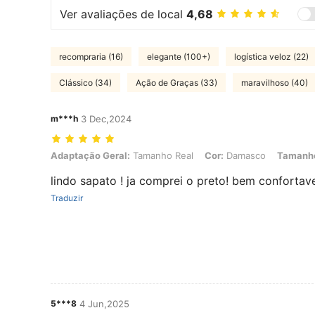
Ver avaliações de local
4,68
recompraria (16)
elegante (100+)
logística veloz (22)
Clássico (34)
Ação de Graças (33)
maravilhoso (40)
m***h
3 Dec,2024
Adaptação Geral: Tamanho Real, Cor: Damasco, Tamanho: CN39
Adaptação Geral:
Tamanho Real
Cor:
Damasco
Tamanh
lindo sapato ! ja comprei o preto! bem confortav
Traduzir
5***8
4 Jun,2025