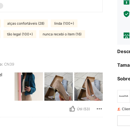
alças confortáveis (28)
linda (100+)
tão legal (100+)
nunca recebi o item (16)
Descr
o:
CN39
Tama
el
Sobre
Útil (53)
Clien