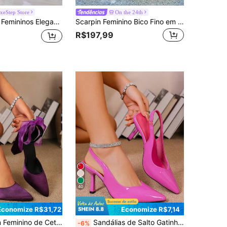
xeStep Store
On the 24th
5 cm, Bico Fino, Cor Damasco, Salto Envernizado, Versátil para Uso Casual e Vestido, Primavera e Outono
Scarpin Feminino Bico Fino em Camurça com Recorte e Laço, Salto Grosso, Versátil para Uso Diário, Trabalho, Negócios, Transporte, Cor Preta, Tamanhos Grandes, Presente para o Dia das Mães
R$197,99
40
Economize R$31,72
Economize R$7,14
 Fechado, Salto Grosso, Cor Sólida, Salto Alto Vazado com Laço de Fita nas Costas
Sandálias de Salto Gatinho de Bico Fino Slip-On para Mulheres
-6%