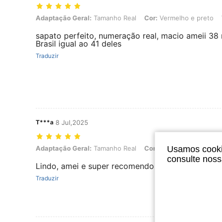
Adaptação Geral: Tamanho Real, Cor: Vermelho e preto, Tamanho:
Adaptação Geral:
Tamanho Real
Cor:
Vermelho e preto
sapato perfeito, numeração real, macio ameii 38
Brasil igual ao 41 deles
Traduzir
T***a
8 Jul,2025
Usamos cookie
Adaptação Geral: Tamanho Real, Cor: Preto, Tamanho: CN37
Adaptação Geral:
Tamanho Real
Cor:
Preto
Tamanho:
C
consulte nos
Lindo, amei e super recomendo
Traduzir