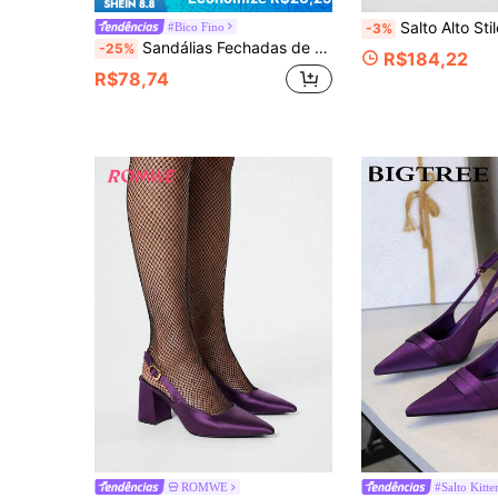
Salto Alto Stiletto Feminino Bordô com Bico Fino, Tiras Cruzadas, 
#Bico Fino
-3%
Sandálias Fechadas de Salto Alto Conversíveis Roxas para Mulheres, Altura de 7 cm, Sandálias de Salto Gatinho Pretas de Bico Fino para Mulheres, com Tira Elástica, Estilo Elegante
-25%
R$184,22
R$78,74
ROMWE
#Salto Kitte