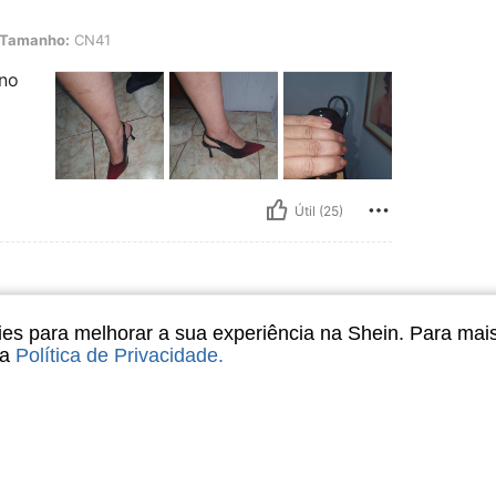
 CN41
Tamanho:
CN41
 no
Útil (25)
s para melhorar a sua experiência na Shein. Para mai
N37
sa
Política de Privacidade
.
Útil (2)