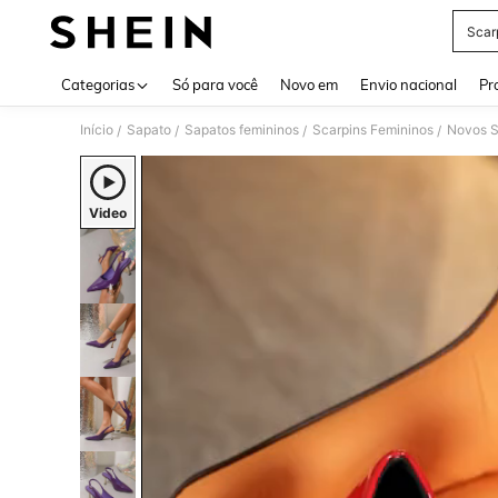
Scar
Use up 
Categorias
Só para você
Novo em
Envio nacional
Pr
Início
Sapato
Sapatos femininos
Scarpins Femininos
Novos Sa
/
/
/
/
Video