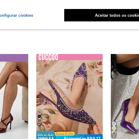
liações
onfigurar cookies
Aceitar todos os cooki
4
9
Economize R$9,17