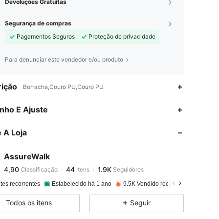
Devoluções Gratuitas
Segurança de compras
Pagamentos Seguros
Proteção de privacidade
Para denunciar este vendedor e/ou produto
ição
Borracha,Couro PU,Couro PU
4,90
44
1.9K
nho E Ajuste
 A Loja
4,90
44
1.9K
AssureWalk
4,90
44
1.9K
Classificação
Itens
Seguidores
a***o
pago
1 dia atrás
tes recorrentes
Estabelecido há 1 ano
9.5K Vendido recentemente
Aum
4,90
44
1.9K
Todos os itens
Seguir