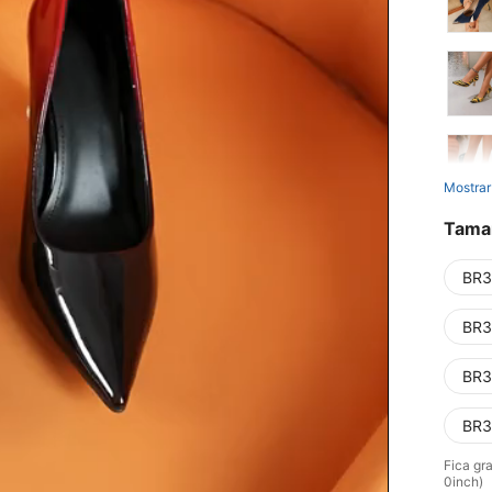
Mostrar
Tama
BR3
BR3
BR3
BR3
Fica gr
0inch)