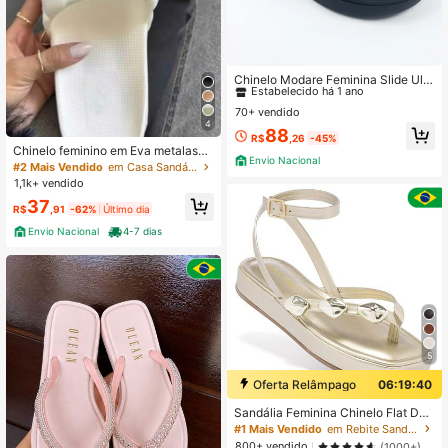
5.9K Seguidores
4,94
#5 Mais Vendido
em Maravilhoso Sandálias Femininas
Estabelecido há 1 ano
Chinelo Modare Feminina Slide Ultr
a Conforto Nó Anatômica Praia Bor
#5 Mais Vendido
#5 Mais Vendido
em Maravilhoso Sandálias Femininas
em Maravilhoso Sandálias Femininas
boleta Casa
70+ vendido
Estabelecido há 1 ano
Estabelecido há 1 ano
4
#5 Mais Vendido
em Maravilhoso Sandálias Femininas
88
R$
,26
-45%
Estabelecido há 1 ano
Chinelo feminino em Eva metalassê
Envio Nacional
Leve Confortável Macio
#2 Mais Vendido
em Casa Sandálias Femininas
1,1k+ vendido
37
R$
,91
-62%
Último dia
Envio Nacional
4-7 dias
5
Oferta Relâmpago
06:19:40
Sandália Feminina Chinelo Flat De
Dedo Sofiolí Tiras Delicadas Confor
#1 Mais Vendido
em Rebite Sandálias Femininas
tável Moda Macia Leve Brilho Verã
800+ vendido
(1000+)