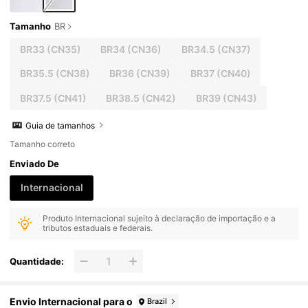
Tamanho
BR
BR33
(CN35)
BR34
(CN36)
BR34.5
(CN37)
BR35.5
(CN38)
BR36
(CN39)
BR37
(CN40)
BR37.5
(CN41)
BR38.5
(CN42)
BR39
(CN43)
Guia de tamanhos
Tamanho correto
Enviado De
Internacional
Produto Internacional sujeito à declaração de importação e a
tributos estaduais e federais.
Quantidade:
Envio Internacional para o
Brazil