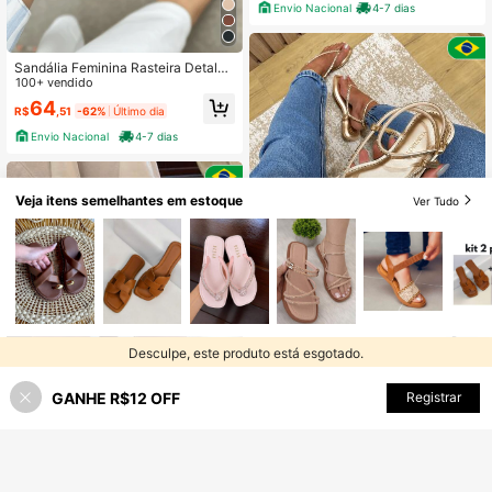
Envio Nacional
4-7 dias
Sandália Feminina Rasteira Detalhe
Ouro Casual Confortável Moda Eleg
100+ vendido
ante Confortável Blogueira
64
R$
,51
-62%
Último dia
Envio Nacional
4-7 dias
Veja itens semelhantes em estoque
Ver Tudo
5
SANDÁLIA RASTEIRA FEMININA LA
NÇAMENTO VERÃO DO 34 AO 39
#7 Mais Vendido
em Glamoroso Sandálias Flat Femininas
300+ vendido
49
R$
,93
-50%
Desculpe, este produto está esgotado.
Envio Nacional
4-7 dias
GANHE R$12 OFF
ESGOTADO
Registrar
4
Salto Fino Feminino Com Nó Em Tir