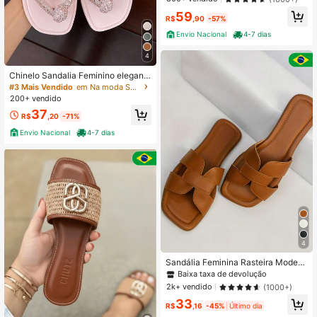
o Sintético Promoção
59
R$
,90
-57%
Envio Nacional
4-7 dias
4
Chinelo Sandalia Feminino elegant
e Strass Lindo Confortável Correia
#3 Mais Vendido
em Na moda Sandálias Flat Femininas
Brilho Festa
200+ vendido
37
R$
,20
-71%
Envio Nacional
4-7 dias
4
Sandália Feminina Rasteira Modern
a H Tira em H
Baixa taxa de devolução
2k+ vendido
(1000+)
33
R$
,16
-45%
Último dia