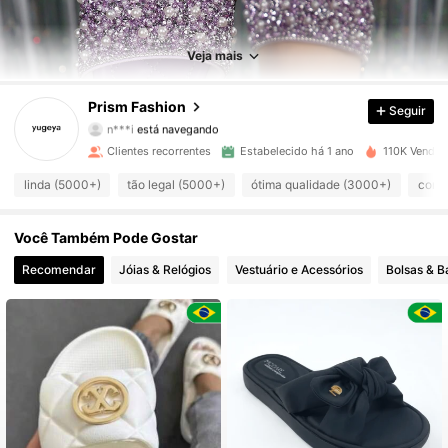
5.9K Seguidores
4,94
5.9K Seguidores
4,94
Veja mais
5.9K Seguidores
4,94
Prism Fashion
Seguir
n***i
está navegando
5.9K Seguidores
4,94
Clientes recorrentes
Estabelecido há 1 ano
110K Vendid
linda (5000+)
tão legal (5000+)
ótima qualidade (3000+)
confo
5.9K Seguidores
4,94
Você Também Pode Gostar
5.9K Seguidores
4,94
Recomendar
Jóias & Relógios
Vestuário e Acessórios
Bolsas & 
5.9K Seguidores
4,94
5.9K Seguidores
4,94
5.9K Seguidores
4,94
5.9K Seguidores
4,94