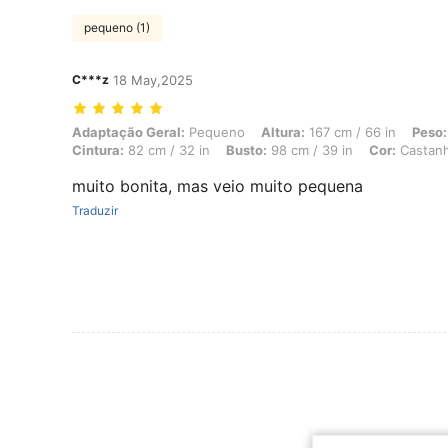
pequeno (1)
C***z
18 May,2025
Adaptação Geral: Pequeno, Altura: 167 cm / 66 in, Peso: 73 kg / 161 
Adaptação Geral:
Pequeno
Altura:
167 cm / 66 in
Peso:
Cintura:
82 cm / 32 in
Busto:
98 cm / 39 in
Cor:
Castan
muito bonita, mas veio muito pequena
Traduzir