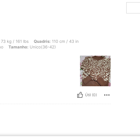
lbs, Quadris: 110 cm / 43 in, Cintura: 82 cm / 32 in, Busto: 98 cm / 39 in, Cor: 
73 kg / 161 lbs
Quadris:
110 cm / 43 in
ho
Tamanho:
Unico(36-42)
Útil (0)