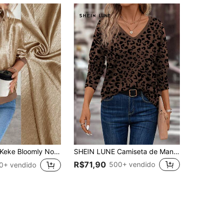
ke Bloomly Nova Jaqueta Leve de Manga Longa com Estampa de Folha Cinza Claro para Mulheres, Cardigãs Leves para Mulheres, Roupas de Campo Casuais Amarelas para Mulheres
SHEIN LUNE Camiseta de Manga Longa com Decote em V Casual, Estampa de Onça, Estilo Básico, Outono/Inverno
R$71,90
500+ vendido
0+ vendido