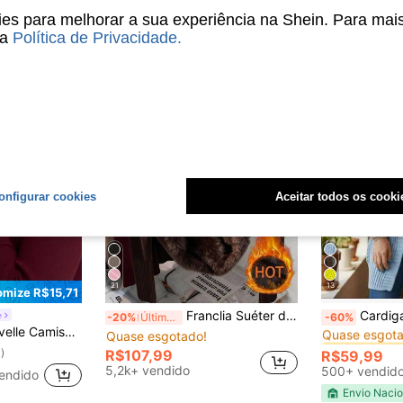
s para melhorar a sua experiência na Shein. Para mai
sa
Política de Privacidade
.
onfigurar cookies
Aceitar todos os cooki
21
13
mize R$15,71
#1 Mais Vendi
Franclia Suéter de Tricô Ajustado com Gola Alta, Sem Costura e Grosso, Versátil para Outono/Inverno
Cardigan Tricô Super Outo
e
-20%
Últimos 3 dias
-60%
Quase esgota
ca de Manga Longa, Decote Redondo, Casual e Versátil
Quase esgotado!
#1 Mais Vendi
#1 Mais Vendi
Quase esgota
Quase esgota
)
R$107,99
R$59,99
#1 Mais Vendi
5,2k+ vendido
500+ vendid
vendido
Quase esgota
Envio Nacio