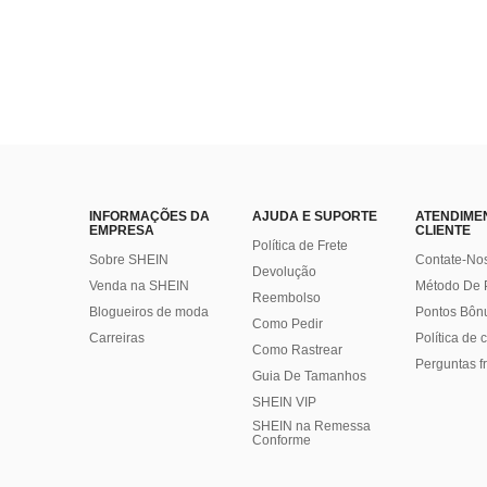
INFORMAÇÕES DA
AJUDA E SUPORTE
ATENDIME
EMPRESA
CLIENTE
Política de Frete
Sobre SHEIN
Contate-No
Devolução
Venda na SHEIN
Método De
Reembolso
Blogueiros de moda
Pontos Bôn
Como Pedir
Carreiras
Política de
Como Rastrear
Perguntas f
Guia De Tamanhos
SHEIN VIP
SHEIN na Remessa
Conforme