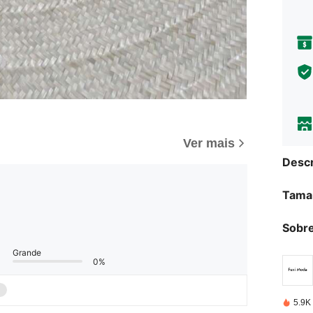
Ver mais
Descr
Tama
Sobre
Grande
0%
5.9K