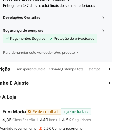
Entrega em 4-7 dias : exclui finais de semana e feriados
Devoluções Gratuitas
Segurança de compras
Pagamentos Seguros
Proteção de privacidade
Para denunciar este vendedor e/ou produto
ição
Transparente,Gola Redonda,Estampa total, Estampa aleatória, Padrão T
4,86
440
4.5K
nho E Ajuste
 A Loja
4,86
440
4.5K
Fuxi Moda
Vendedor Indicado
Loja Parceira Local
4,86
440
4.5K
Classificação
Itens
Seguidores
a***s
pago
1 dia atrás
 Vendido recentemente
2.9K Compra recorrente