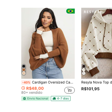
Cardigan Oversized Capa Manga Morcego Kimono Casulo aberto em malha Tricot Casaquinho Blusa Feminina elegante
-40%
R$48,00
R$101,95
80+ vendido
Envio Nacional
4-7 dias