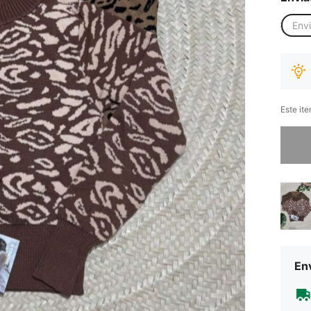
Env
Este it
Desculp
Env