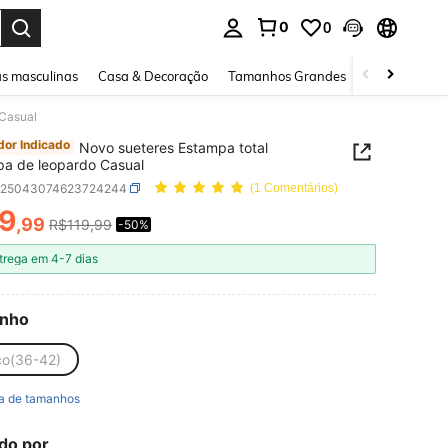
0
0
ar. Press Enter to select.
s masculinas
Casa & Decoração
Tamanhos Grandes
Joias e acessó
 Casual
or Indicado
Novo sueteres Estampa total
Estampa de leopardo Casual
z25043074623724244
(1 Comentários)
9
,99
R$119,99
-50%
ICE AND AVAILABILITY
trega em 4-7 dias
nho
co(36-42)
a de tamanhos
do por