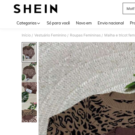
Motf
Use up 
Categorias
Só para você
Novo em
Envio nacional
Pr
Início
Vestuário Feminino
Roupas Femininas
Malha e tricot fem
/
/
/