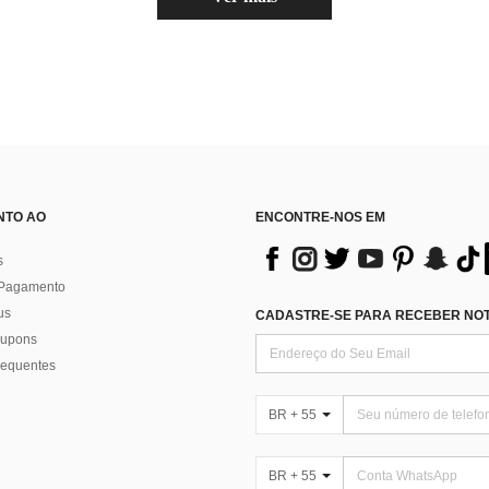
NTO AO
ENCONTRE-NOS EM
s
 Pagamento
us
CADASTRE-SE PARA RECEBER NOTÍ
 cupons
requentes
BR + 55
BR + 55