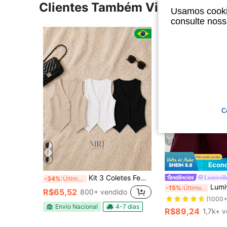
Clientes Também Visitaram
Usamos cookie
consulte nos
C
17
Econo
Kit 3 Coletes Feminino Alfaiataria Elegante com Botões Decote V Sem Mangas Casual Chic
Lumivell
-34%
Últimos 3 dias
Lumivelle Camiseta Bási
-15%
Últimos 3 dias
R$65,52
800+ vendido
(1000+
Envio Nacional
4-7 dias
R$89,24
1,7k+ 