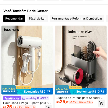
72 Seguidores
4,62
Você Também Pode Gostar
Recomendar
Têxtil de Lar
Ferramentas e Reformas Domésticas
72 Seguidores
4,62
72 Seguidores
4,62
72 Seguidores
4,62
72 Seguidores
4,62
72 Seguidores
4,62
Economize R$2,47
Economize R$10,78
Suporte de Parede para Secador de
madeby BLANC
25
Cabelo Sem Furos, Prateleira de Ar
R$
,17
-30%
Últimas 7 hrs
Haus Hana 1 Peça Suporte para Se
mazenamento de Banheiro Econom
25
cador de Cabelo para Banheiro, Pra
R$
,43
-9%
Último dia
izadora de Espaço com Suporte par